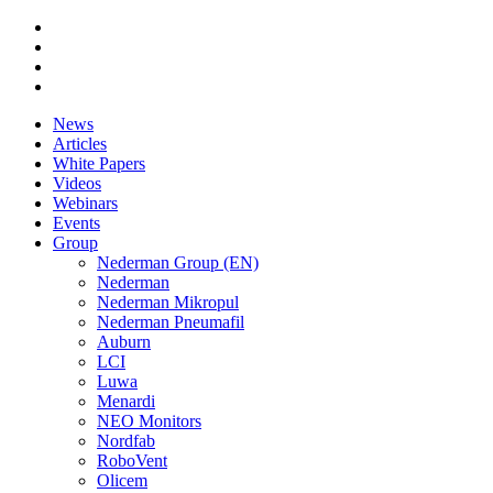
News
Articles
White Papers
Videos
Webinars
Events
Group
Nederman Group (EN)
Nederman
Nederman Mikropul
Nederman Pneumafil
Auburn
LCI
Luwa
Menardi
NEO Monitors
Nordfab
RoboVent
Olicem