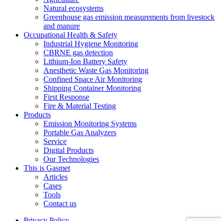
Natural ecosystems
Greenhouse gas emission measurements from livestock
and manure
Occupational Health & Safety
Industrial Hygiene Monitoring
CBRNE gas detection
Lithium-Ion Battery Safety
Anesthetic Waste Gas Monitoring
Confined Space Air Monitoring
Shipping Container Monitoring
First Response
Fire & Material Testing
Products
Emission Monitoring Systems
Portable Gas Analyzers
Service
Digital Products
Our Technologies
This is Gasmet
Articles
Cases
Tools
Contact us
Privacy Policy