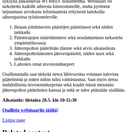
syksyllä julkaistavaa WI BREF dokumenttia. Webinaari on
tarkoitettu kaikille aiheesta kiinnostuneille, mutta pyrimme
tarjoamaan arvokasta informaatiota erityisesti laitoksilla
aiheenparissa työskenteleville.
Ilmaan johdettavien päästöjen päästötasot sekä niiden
tarkkailu
Päästörajojen määrittäminen sekä noudattamisen tarkastelu
ympäristöluvassa
Jätteenpolton päätelmän tilanne sekä arvio aikataulusta
Jätteenpolttolaitosten jätevesipäästöt, niiden tasot sekä
tarkkailu
Laitosten omat investointitarpeet
Osallistumalla saat tärkeää tietoa lähivuosina voimaan tulevista
päätelmistä ja miten niihin tulisi valmistautua. Saat myös tietoa
mahdollisista investointitarpeista sekä kuulet missä mennään
jätteenpolton päätelmien kanssa ja mitä se tulee pitämään sisällään.
Aikataulu: tiistaina 28.5. klo 10-11:30
Osallistu webinaariin täältä
!
Listing page