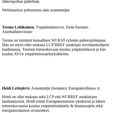
Jätteenpolton päätelmiä.
Webinaarissa puhumassa alan asiantuntijat:
Teemu Lehikoinen
, Ympäristöneuvos, Etelä-Suomen
Aluehallintovirasto
Teemu on toiminut kansallisen WI BAT-ryhmän puheenjohtajana.
Hän on myös ollut mukana LCP BREF asiakirjan soveltamisohjeen
laadinnassa. Teemun toimenkuvaan kuuluu ympäristöluvat ja hän
kuuluu AVI:n ympäristösuojeluyksikköön.
Heidi Lettojärvi
, Asiantuntija (tuotanto), Energiateollisuus ry
Heidi on ollut mukana sekä LCP että WI BREF asiakirjojen
laadintatyössä. Heidi toimii Energiatuotannon yksikössä ja hänen
toimenkuvaansa kuuluu ympäristösääntely & ilmansuojelu sekä
energiatuotannon sivutuotteet.