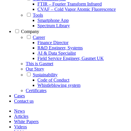
FTIR – Fourier Transform Infrared
CVAF – Cold Vapor Atomic Fluorescence
Tools
Smartphone App
Spectrum Library
Company
Career
Finance Director
R&D Engineer, Systems
AI & Data Specialist
Field Service Engineer, Gasmet UK
This is Gasmet
Our Story
Sustainability
Code of Conduct
Whistleblowing system
Certificates
Cases
Contact us
News
Articles
White Papers
Videos