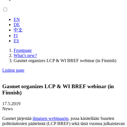
EN
DE
中文
FI
ES
Frontpage
What’s new?
Gasmet organizes LCP & WI BREF webinar (in Finnish)
Listing page
Gasmet organizes LCP & WI BREF webinar (in
Finnish)
17.5.2019
News
Gasmet järjestää
ilmaisen webinaarin
, jossa käsitellään Suurten
polttolaitosten päätelmiä (LCP BREF) sekä tänä vuonna julkaistavan