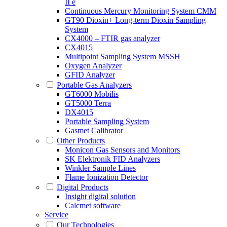
II e
Continuous Mercury Monitoring System CMM
GT90 Dioxin+ Long-term Dioxin Sampling
System
CX4000 – FTIR gas analyzer
CX4015
Multipoint Sampling System MSSH
Oxygen Analyzer
GFID Analyzer
Portable Gas Analyzers
GT6000 Mobilis
GT5000 Terra
DX4015
Portable Sampling System
Gasmet Calibrator
Other Products
Monicon Gas Sensors and Monitors
SK Elektronik FID Analyzers
Winkler Sample Lines
Flame Ionization Detector
Digital Products
Insight digital solution
Calcmet software
Service
Our Technologies