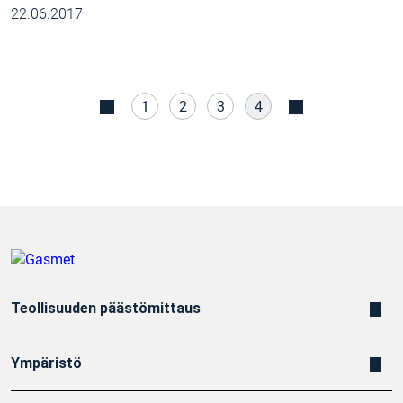
22.06.2017
1
2
3
4
Teollisuuden päästömittaus
Ympäristö