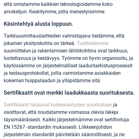
että omistamme kaikkien teknologioidemme koko
arvoketjun. Keskitymme, jotta menestyisimme.
Käsintehtyä alusta loppuun.
Tarkkuusmittauslaitteiden valmistajana tiedämme, että
jokainen yksityiskohta on tärkeä.
Tuotteidemme
suunnittelun ja rakentamisen lähtökohtina ovat tarkkuus,
luotettavuus ja kestävyys. Työmme on hyvin organisoitu, ja
käytössämme on järjestelmälliset laaduntarkistusprosessit
ja testausprotokollat, joilla varmistamme asiakkaiden
kokeman huippulaadun ja ylläpidämme sitä.
Sertifikaatit ovat merkki laadukkaasta suorituksesta.
Sertifikaatit takaavat korkealaatuisen suorituksen
ja
osoittavat, että noudatamme voimassa olevia lakeja
täysimääräisesti. Kaikki järjestelmämme ovat sertifioituja
EN 15267 -standardin mukaisesti. Liikkeenjohdon
järjestelmän standardit päivitetään säännöllisesti, ja ne