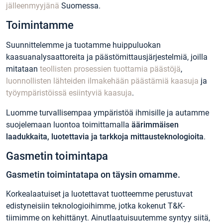
jälleenmyyjänä
Suomessa.
Toimintamme
Suunnittelemme ja tuotamme huippuluokan
kaasuanalysaattoreita ja päästömittausjärjestelmiä, joilla
mitataan
teollisten prosessien tuottamia päästöjä
,
luonnollisten lähteiden ilmakehään päästämiä kaasuja
ja
työympäristöissä esiintyviä kaasuja
.
Luomme turvallisempaa ympäristöä ihmisille ja autamme
suojelemaan luontoa toimittamalla
äärimmäisen
laadukkaita, luotettavia ja tarkkoja mittausteknologioita
.
Gasmetin toimintapa
Gasmetin toimintatapa on täysin omamme.
Korkealaatuiset ja luotettavat tuotteemme perustuvat
edistyneisiin teknologioihimme, jotka kokenut T&K-
tiimimme on kehittänyt. Ainutlaatuisuutemme syntyy siitä,