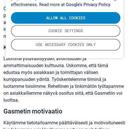
effectiveness. Read more at
Google’s Privacy Policy.
Omistautuneet ja monialaiset asiantuntijamme tarjoavat
paljon muutakin kuin pelkän laitetuen. Tuemme
ALLOW ALL COOKIES
asiakkaitamme ja tuotteitamme koko asiakkaan tekemän
investoinnin elinkaaren ajan, jotta asiakkaat voisivat valita
COOKIE SETTINGS
meidät turvallisin mielin.
USE NECESSARY COOKIES ONLY
Kaikessa on kyse tiimityöstä ja luottamuksesta.
Luomme ystävällisyyden, avoimuuden ja
ammattimaisuuden kulttuuria. Uskomme, että tämä
edustaa myös asiakkaan ja toimittajan välisen
kumppanuuden ydintä. Työskentelemme tiiminä ja
luotamme toisiimme. Rehellinen ja tinkimätön työtapamme
on asiakkaillemme näkyvä osoitus siitä, että Gasmetiin voi
luottaa.
Gasmetin motivaatio
Käytämme tietotaitoamme päättäväisesti ja motivoituneesti