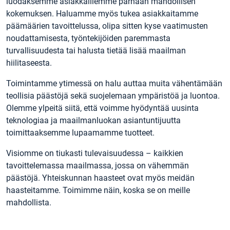
luodaksemme asiakkaillemme parhaan mahdollisen
kokemuksen. Haluamme myös tukea asiakkaitamme
päämäärien tavoittelussa, olipa sitten kyse vaatimusten
noudattamisesta, työntekijöiden paremmasta
turvallisuudesta tai halusta tietää lisää maailman
hiilitaseesta.
Toimintamme ytimessä on halu auttaa muita vähentämään
teollisia päästöjä sekä suojelemaan ympäristöä ja luontoa.
Olemme ylpeitä siitä, että voimme hyödyntää uusinta
teknologiaa ja maailmanluokan asiantuntijuutta
toimittaaksemme lupaamamme tuotteet.
Visiomme on tiukasti tulevaisuudessa – kaikkien
tavoittelemassa maailmassa, jossa on vähemmän
päästöjä. Yhteiskunnan haasteet ovat myös meidän
haasteitamme. Toimimme näin, koska se on meille
mahdollista.