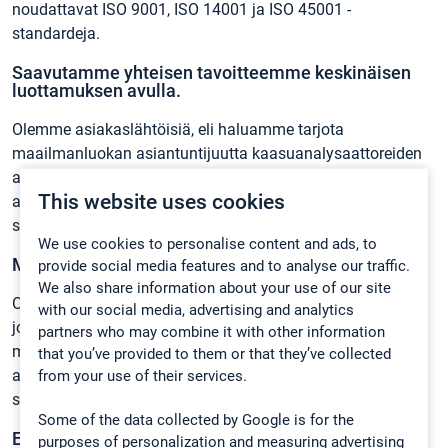
noudattavat ISO 9001, ISO 14001 ja ISO 45001 -
standardeja.
Saavutamme yhteisen tavoitteemme keskinäisen
luottamuksen avulla.
Olemme asiakaslähtöisiä, eli haluamme tarjota
maailmanluokan asiantuntijuutta kaasuanalysaattoreiden
alalla läpinäkyvästi ja luotettavasti. Uskomme aidosti, että
This website uses cookies
asiantuntijuutemme ja tietotaitomme voivat auttaa muita
saavuttamaan tavoitteensa.
We use cookies to personalise content and ads, to
Maailmanlaajuinen verkosto takaa paikallisen tuen.
provide social media features and to analyse our traffic.
We also share information about your use of our site
Olemme luoneet yli 80 maata kattavan
jakelijaverkoston
,
with our social media, advertising and analytics
joka varmistaa paikalliset myyjät ja tuotetuen kaikkialla
partners who may combine it with other information
maailmassa. Luotetut kumppanimme ovat arvostettuja
that you’ve provided to them or that they’ve collected
alansa toimijoita ja ylläpitävät asiantuntijuuttansa
from your use of their services.
säännöllisten koulutusten avulla.
Some of the data collected by Google is for the
Enemmän kuin palvelua.
purposes of personalization and measuring advertising