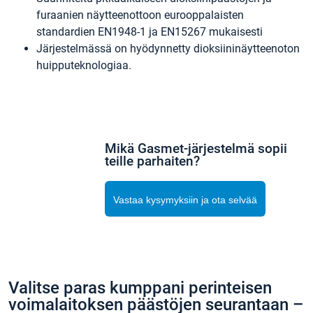
furaanien näytteenottoon eurooppalaisten
standardien EN1948-1 ja EN15267 mukaisesti
Järjestelmässä on hyödynnetty dioksiininäytteenoton
huipputeknologiaa.
Mikä Gasmet-järjestelmä sopii
teille parhaiten?
Vastaa kysymyksiin ja ota selvää
Valitse paras kumppani perinteisen
voimalaitoksen päästöjen seurantaan –