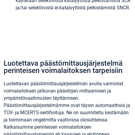
käytetään selektiivistä katalyyttistä pelkistämistä SCR
ja/tai selektiivistä ei-katalyyttistä pelkistämistä SNCR.
Luotettava päästömittausjärjestelmä
perinteisen voimalaitoksen tarpeisiin
Luotettavan päästömittausjärjestelmän avulla varmistat
voimalaitoksen jatkuvan päästöjen mittaamisen ja
ympäristövaatimusten täyttämisen.
Päästömittausjärjestelmämme ovat täysin automaattisia ja
TÜV- ja MCERTS-sertifioituja. Ne on suunniteltu kestämään
ja toimimaan ongelmitta vaativissa olosuhteissa.
Ratkaisumme perinteisen voimalaitoksen
päästömittaustarpeisiin eli kaasujen ja elohopean