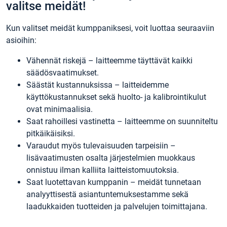
valitse meidät!
Kun valitset meidät kumppaniksesi, voit luottaa seuraaviin
asioihin:
Vähennät riskejä – laitteemme täyttävät kaikki
säädösvaatimukset.
Säästät kustannuksissa – laitteidemme
käyttökustannukset sekä huolto- ja kalibrointikulut
ovat minimaalisia.
Saat rahoillesi vastinetta – laitteemme on suunniteltu
pitkäikäisiksi.
Varaudut myös tulevaisuuden tarpeisiin –
lisävaatimusten osalta järjestelmien muokkaus
onnistuu ilman kalliita laitteistomuutoksia.
Saat luotettavan kumppanin – meidät tunnetaan
analyyttisestä asiantuntemuksestamme sekä
laadukkaiden tuotteiden ja palvelujen toimittajana.