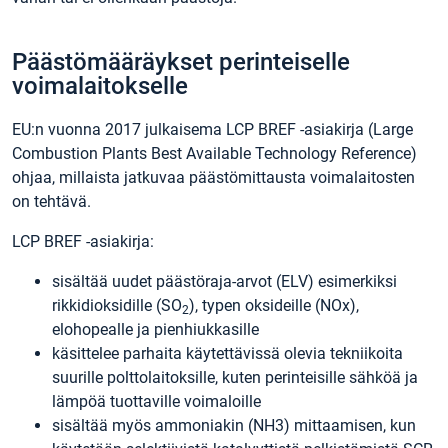
Päästömääräykset perinteiselle
voimalaitokselle
EU:n vuonna 2017 julkaisema LCP BREF -asiakirja (Large
Combustion Plants Best Available Technology Reference)
ohjaa, millaista jatkuvaa päästömittausta voimalaitosten
on tehtävä.
LCP BREF -asiakirja:
sisältää uudet päästöraja-arvot (ELV) esimerkiksi
rikkidioksidille (SO
), typen oksideille (NOx),
2
elohopealle ja pienhiukkasille
käsittelee parhaita käytettävissä olevia tekniikoita
suurille polttolaitoksille, kuten perinteisille sähköä ja
lämpöä tuottaville voimaloille
sisältää myös ammoniakin (NH3) mittaamisen, kun