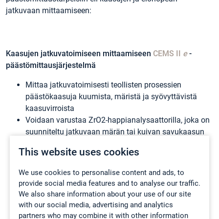
jatkuvaan mittaamiseen:
Kaasujen jatkuvatoimiseen mittaamiseen
CEMS II
e
-
päästömittausjärjestelmä
Mittaa jatkuvatoimisesti teollisten prosessien
päästökaasuja kuumista, märistä ja syövyttävistä
kaasuvirroista
Voidaan varustaa ZrO2-happianalysaattorilla, joka on
suunniteltu jatkuvaan märän tai kuivan savukaasun
hapen mittaamiseen
This website uses cookies
Mittaa samanaikaisesti eri mittausalueilla jopa 50
kaasua FTIR-kaasunmittausteknologian avulla.
We use cookies to personalise content and ads, to
Vakiona 16 kaasun yhtäaikainen mittaus: H
O, CO
,
2
2
provide social media features and to analyse our traffic.
CO, N
O, NO, NO
, SO
, HCl, HF, NH
, CH4, C
H
, C
H
,
2
2
2
3
2
6
3
8
We also share information about your use of our site
C
H
ja CH
O
with our social media, advertising and analytics
2
4
2
Erinomainen 98,4 %:n vuositason käytettävyys
partners who may combine it with other information