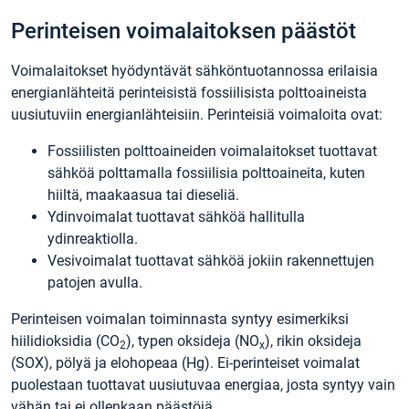
Perinteisen voimalaitoksen päästöt
Voimalaitokset hyödyntävät sähköntuotannossa erilaisia
energianlähteitä perinteisistä fossiilisista polttoaineista
uusiutuviin energianlähteisiin. Perinteisiä voimaloita ovat:
Fossiilisten polttoaineiden voimalaitokset tuottavat
sähköä polttamalla fossiilisia polttoaineita, kuten
hiiltä, ​​maakaasua tai dieseliä.
Ydinvoimalat tuottavat sähköä hallitulla
ydinreaktiolla.
Vesivoimalat tuottavat sähköä jokiin rakennettujen
patojen avulla.
Perinteisen voimalan toiminnasta syntyy esimerkiksi
hiilidioksidia (CO
), typen oksideja (NO
), rikin oksideja
2
x
(SOX), pölyä ja elohopeaa (Hg). Ei-perinteiset voimalat
puolestaan tuottavat uusiutuvaa energiaa, josta syntyy vain
vähän tai ei ollenkaan päästöjä.