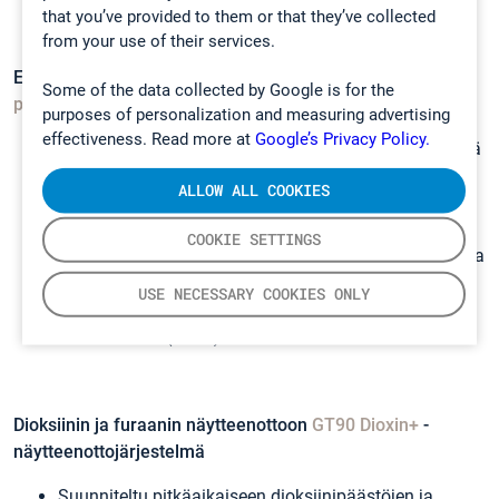
that you’ve provided to them or that they’ve collected
from your use of their services.
Elohopean jatkuvatoimiseen mittaamiseen
CMM -
Some of the data collected by Google is for the
päästömittausjärjestelmät
purposes of personalization and measuring advertising
effectiveness. Read more at
Google’s Privacy Policy.
Mittaa jatkuvatoimisesti elohopeaa kuumista, märistä
ja syövyttävistä kaasuvirroista
ALLOW ALL COOKIES
Maailman alhaisin sertifioitu mittausaluealue (0-5
3
µg/m
)
COOKIE SETTINGS
Automaattisen QAL3-testin ansiosta huolto on nopeaa
ja minimoi seisokkiajan
USE NECESSARY COOKIES ONLY
CMM-järjestelmä hyödyntää Cold Vapor Atomic
Fluorescence (CVAF) -tekniikkaa
Dioksiinin ja furaanin näytteenottoon
GT90 Dioxin+
-
näytteenottojärjestelmä
Suunniteltu pitkäaikaiseen dioksiinipäästöjen ja