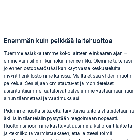
Enemmän kuin pelkkää laitehuoltoa
Tuemme asiakkaitamme koko laitteen elinkaaren ajan –
emme vain silloin, kun jokin menee rikki. Olemme tukenasi
jo ennen ostopäätöstäsi kun käyt vasta keskusteluita
myyntihenkilöstömme kanssa. Meiltä et saa yhden muotin
palvelua. Sen sijaan omistautuvat ja monitieteiset
asiantuntijamme räätälöivät palvelumme vastaamaan juuri
sinun tilannettasi ja vaatimuksiasi.
Pidämme huolta siitä, että tarvittavia taitoja ylläpidetään ja
äkillisiin tilanteisiin pystytään reagoimaan nopeasti.
Huoltoinsinöörimme käyttävät uusimpia kalibrointilaitteita
ja -tekniikoita varmistaakseen, että laitteesi toimii