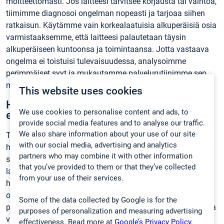
moitteettomasti. Jos laitteesi tarvitsee korjausta tai vaihtoa,
tiimimme diagnosoi ongelman nopeasti ja tarjoaa siihen
ratkaisun. Käytämme vain korkealaatuisia alkuperäisiä osia
varmistaaksemme, että laitteesi palautetaan täysin
alkuperäiseen kuntoonsa ja toimintaansa. Jotta vastaava
ongelma ei toistuisi tulevaisuudessa, analysoimme
perimmäiset syyt ja mukautamme palvelurutiinimme sen
mukaisesti.
This website uses cookies
Huoltotyön tarvetta ehkäistään
We use cookies to personalise content and ads, to
ennakoivasti
provide social media features and to analyse our traffic.
We also share information about your use of our site
Tarjoamme tukea ennaltaehkäisemään laitteesi
with our social media, advertising and analytics
huoltotarvetta: koulutamme sinua suorittamaan
partners who may combine it with other information
säännölliset tarkastukset, puhdistuksen ja kalibroinnin
that you’ve provided to them or that they’ve collected
laitteistoosi. Nämä koulutuspalvelut auttavat sinua ja
from your use of their services.
henkilökuntaasi käyttämään sekä huoltamaan laitteitasi
oikein, jotta säästyt kalliilta vioilta ja laitteesi käyttöikä
Some of the data collected by Google is for the
pitenee. Koulutuksemme räätälöidään tarpeidesi mukaan ja
purposes of personalization and measuring advertising
voidaan järjestää paikan päällä tai verkossa.
effectiveness. Read more at
Google’s Privacy Policy.