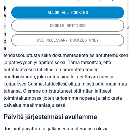
Maailmanlaajuinen verkostomme
ALLOW ALL COOKIES
varmistaa paikallisen ja nopean tuen
COOKIE SETTINGS
Pääkonttorimme Suomessa, kuusi tytäryhtiötä ulkomailla ja
maailmanlaajuinen jälleenmyyjäverkostomme takaavat
USE NECESSARY COOKIES ONLY
paikallisen tuen. Tarjoamme luotetuille ja alallaan
arvostetuille kumppaneillemme säännöllistä
tehdaskoulutusta sekä dokumentaatiota asiantuntemuksen
ja pätevyyden ylläpitämiseksi. Tämä tarkoittaa, että
hätätilanteessa lähelläsi on ammattitaitoinen
huoltoinsinööri, joka antaa sinulle tarvittavan tuen ja
korjauksen Gasmet-laitteellesi, olitpa missä päin maailmaa
tahansa. Olemme omistautuneet pitämään laitteesi
toimintakunnossa, joten tarjoamme nopeaa ja tehokasta
palvelua maailmanlaajuisesti.
Päivitä järjestelmäsi avullamme
Jos aiot päivittää tai jälkiasentaa olemassa olevia