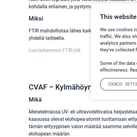
kohdalla erilainen, ja pystymme tunnistamaan, m
This website
Miksi
We use cookies to
FTIR mahdollistaa lähes kaikkien kaasujen tunni
traffic. We also s
yhdellä laitteella.
analytics partners
they’ve collected 
Lue tarkemmin FTIR:stä
Some of the data 
effectiveness. Re
COOKIE SETT
CVAF – Kylmähöyryatomifluores
Mikä
Menetelmässä UV- eli ultraviolettivaloa heijastet
kaasussa olevat elohopea-atomit tuottamaan erity
tämän erityyppisen valon määrää saamme selvill
elohopean määrän.