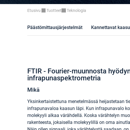
Etusivu
Tuotteet
Teknologia
Päästömittausjärjestelmät
Kannettavat kaasu
FTIR - Fourier-muunnosta hyödy
infrapunaspektrometria
Mikä
Yksinkertaistettuna menetelmässä heijastetaan tie
infrapunavaloa kaasun läpi. Kun infrapunavalo k
molekyyli alkaa värähdellä. Koska värähtelyn muo
rakenteesta, jokaisella molekyylillä on oma ainutl
Näin ollen signaali, joka värähtelystä saadaan, o