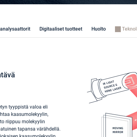
analysaattorit
Digitaaliset tuotteet
Huolto
Teknol
ntävä
tyn tyyppistä valoa eli
ohtaa kaasumolekyylin,
to riippuu molekyylin
aatuinen tapansa värähdellä.
n jokaisen kaasumolekyylin