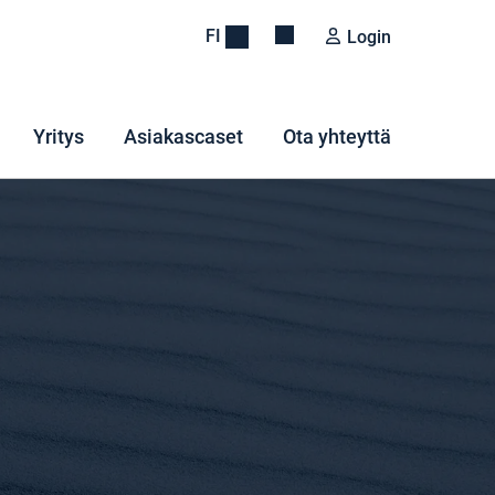
FI
Login
Yritys
Asiakascaset
Ota yhteyttä