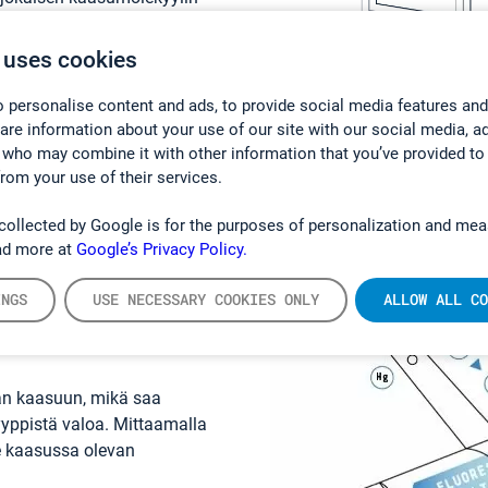
ikä kaasu on kyseessä.
 uses cookies
 personalise content and ads, to provide social media features and
stamisen samanaikaisesti
hare information about your use of our site with our social media, a
 who may combine it with other information that you’ve provided to
from your use of their services.
collected by Google is for the purposes of personalization and mea
ad more at
Google’s Privacy Policy.
INGS
USE NECESSARY COOKIES ONLY
ALLOW ALL CO
enssi
aan kaasuun, mikä saa
yppistä valoa. Mittaamalla
e kaasussa olevan