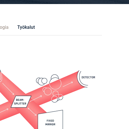
ogia
Työkalut