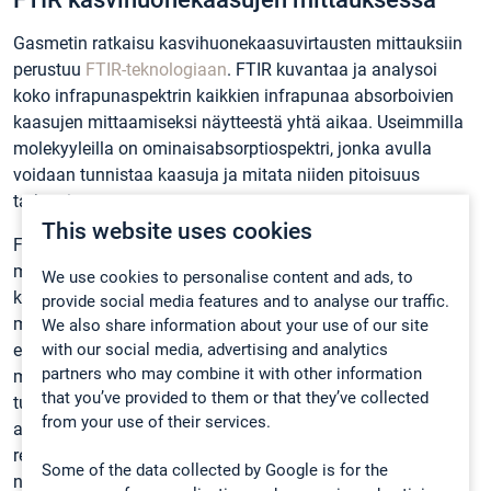
Gasmetin ratkaisu kasvihuonekaasuvirtausten mittauksiin
perustuu
FTIR-teknologiaan
. FTIR kuvantaa ja analysoi
koko infrapunaspektrin kaikkien infrapunaa absorboivien
kaasujen mittaamiseksi näytteestä yhtä aikaa. Useimmilla
molekyyleilla on ominaisabsorptiospektri, jonka avulla
voidaan tunnistaa kaasuja ja mitata niiden pitoisuus
tarkasti.
This website uses cookies
FTIR-teknologia sopii hyvin kasvihuonekaasujen
mittaamiseen laajalla alueella, ja sopii erilaisten,
We use cookies to personalise content and ads, to
kasvihuonekaasupäästöiltään vaihtelevien
provide social media features and to analyse our traffic.
maaperätyyppien ja ekosysteemien tutkimukseen,
We also share information about your use of our site
with our social media, advertising and analytics
esimerkiksi erilaisten luonnon maaekosysteemien,
partners who may combine it with other information
maatalousmaan sekä vesiympäristöjen
that you’ve provided to them or that they’ve collected
tutkimukseen. Gasmet-maaperäpäästöanalysaattorien
from your use of their services.
avulla käyttäjä pystyy seuraamaan pitoisuuden muutoksia
reaaliajassa sekä tutkimaan ja analysoimaan tuloksia heti
Some of the data collected by Google is for the
niiden keräämisen jälkeen.