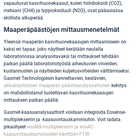
vapautuvat kasvihuonekaasut, kuten hiilidioksidi (CO2),
metaani (CH4) ja typpioksiduuli (N2O), ovat pääasiassa
elollista alkuperää.
Maaperäpäästöjen mittausmenetelmät
Yleensä maaperän kasvihuonekaasujen mittaamiseen on
kaksi eri tapaa: joko näytteet kerätään neulalla
laboratoriossa analysoitavaksi tai mittaukset tehdään
paikan päällä laboratoriotyöstä aiheutuvien viiveiden,
kustannusten ja näytteiden kuljetusvirheiden välttämiseksi.
Gasmet Technologiesin kannettavien, kestävien,
akkukäyttöisten maaperän päästöanalysaattorien
kehitys
on mahdollistanut luotettavan kasvihuonekaasujen
mittauksen paikan päällä.
Gasmet-kaasuanalysaattorit voidaan integroida Eosense-
multiplekseriin ja ‑kaasuvirtauskammiohin. Voit ladata
pikaohjeet
eosMX-multiplekserin ja eosAC-
kaasuvirtauskammioiden käyttöön FTIR-