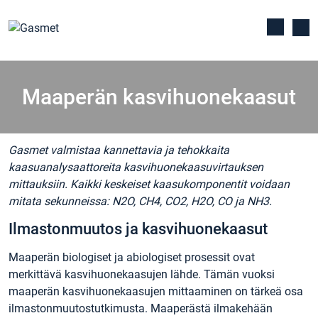
Maaperän kasvihuonekaasut
Gasmet valmistaa kannettavia ja tehokkaita
kaasuanalysaattoreita kasvihuonekaasuvirtauksen
mittauksiin. Kaikki keskeiset kaasukomponentit voidaan
mitata sekunneissa: N2O, CH4, CO2, H2O, CO ja NH3.
Ilmastonmuutos ja kasvihuonekaasut
Maaperän biologiset ja abiologiset prosessit ovat
merkittävä kasvihuonekaasujen lähde. Tämän vuoksi
maaperän kasvihuonekaasujen mittaaminen on tärkeä osa
ilmastonmuutostutkimusta. Maaperästä ilmakehään