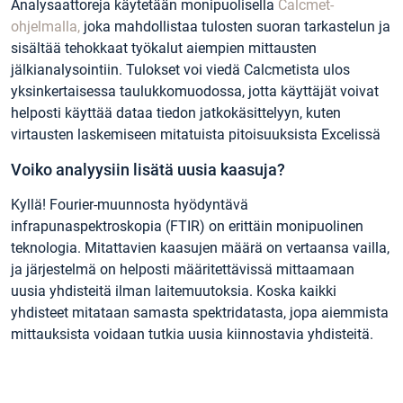
Analysaattoreja käytetään monipuolisella
Calcmet-
ohjelmalla,
joka mahdollistaa tulosten suoran tarkastelun ja
sisältää tehokkaat työkalut aiempien mittausten
jälkianalysointiin. Tulokset voi viedä Calcmetista ulos
yksinkertaisessa taulukkomuodossa, jotta käyttäjät voivat
helposti käyttää dataa tiedon jatkokäsittelyyn, kuten
virtausten laskemiseen mitatuista pitoisuuksista Excelissä
Voiko analyysiin lisätä uusia kaasuja?
Kyllä! Fourier-muunnosta hyödyntävä
infrapunaspektroskopia (FTIR) on erittäin monipuolinen
teknologia. Mitattavien kaasujen määrä on vertaansa vailla,
ja järjestelmä on helposti määritettävissä mittaamaan
uusia yhdisteitä ilman laitemuutoksia. Koska kaikki
yhdisteet mitataan samasta spektridatasta, jopa aiemmista
mittauksista voidaan tutkia uusia kiinnostavia yhdisteitä.