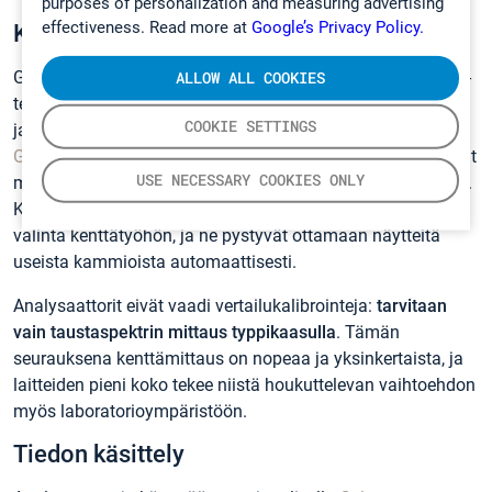
purposes of personalization and measuring advertising
effectiveness. Read more at
Google’s Privacy Policy.
Kannettavat kaasuanalysaattorit
Gasmetin valikoimassa on kaksi kentällä käytettävää FTIR-
ALLOW ALL COOKIES
teknologiaan perustuvaa maaperäpäästöanalysaattoria
COOKIE SETTINGS
jatkuvatoimisiin monikomponenttikaasuanalyyseihin:
GT5000 Terra
ja
DX4015
. Nämä vankat kaasuanalysaattorit
USE NECESSARY COOKIES ONLY
mahdollistavat jopa 50 kaasun samanaikaisen mittauksen.
Kumpikin maaperäpäästöanalysaattori on ihanteellinen
valinta kenttätyöhön, ja ne pystyvät ottamaan näytteitä
useista kammioista automaattisesti.
Analysaattorit eivät vaadi vertailukalibrointeja:
tarvitaan
vain taustaspektrin mittaus typpikaasulla
. Tämän
seurauksena kenttämittaus on nopeaa ja yksinkertaista, ja
laitteiden pieni koko tekee niistä houkuttelevan vaihtoehdon
myös laboratorioympäristöön.
Tiedon käsittely