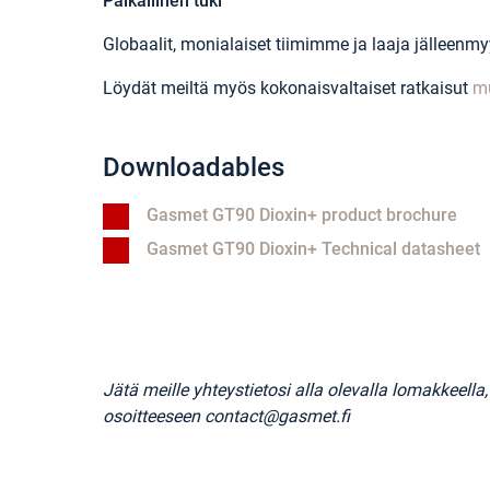
Paikallinen tuki
Globaalit, monialaiset tiimimme ja laaja jälleenm
Löydät meiltä myös kokonaisvaltaiset ratkaisut
mu
Downloadables
Gasmet GT90 Dioxin+ product brochure
Gasmet GT90 Dioxin+ Technical datasheet
Jätä meille yhteystietosi alla olevalla lomakkeell
osoitteeseen contact@gasmet.fi