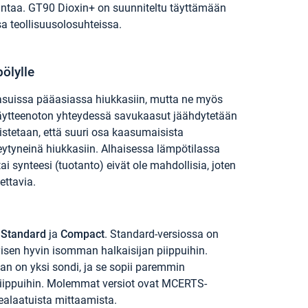
urantaa. GT90 Dioxin+ on suunniteltu täyttämään
a teollisuusolosuhteissa.
ölylle
asuissa pääasiassa hiukkasiin, mutta ne myös
äytteenoton yhteydessä savukaasut jäähdytetään
istetaan, että suuri osa kaasumaisista
eytyneinä hiukkasiin. Alhaisessa lämpötilassa
tai synteesi (tuotanto) eivät ole mahdollisia, joten
ettavia.
,
Standard
ja
Compact
. Standard-versiossa on
tyisen hyvin isomman halkaisijan piippuihin.
n on yksi sondi, ja se sopii paremmin
piippuihin. Molemmat versiot ovat MCERTS-
rkealaatuista mittaamista.