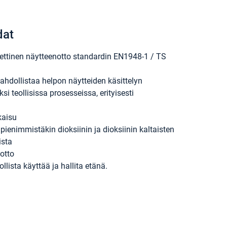
dat
ettinen näytteenotto standardin EN1948-1 / TS
hdollistaa helpon näytteiden käsittelyn
si teollisissa prosesseissa, erityisesti
kaisu
pienimmistäkin dioksiinin ja dioksiinin kaltaisten
ista
otto
lista käyttää ja hallita etänä.