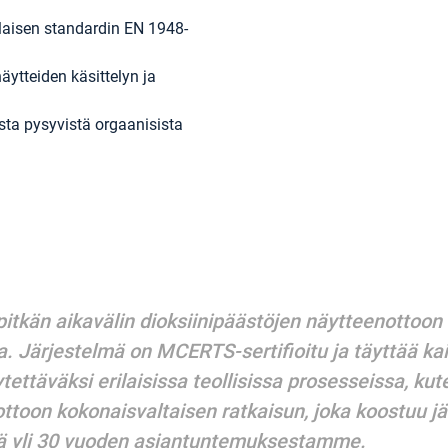
alaisen standardin EN 1948-
ytteiden käsittelyn ja
ista pysyvistä orgaanisista
 pitkän aikavälin dioksiinipäästöjen näytteenottoon
. Järjestelmä on MCERTS-sertifioitu ja täyttää kai
ettäväksi erilaisissa teollisissa prosesseissa, ku
ttoon kokonaisvaltaisen ratkaisun, joka koostuu jär
kä yli 30 vuoden asiantuntemuksestamme.