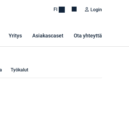
FI
Login
Yritys
Asiakascaset
Ota yhteyttä
a
Työkalut