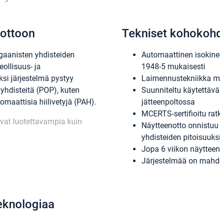
nottoon
Tekniset kohokoh
rgaanisten yhdisteiden
Automaattinen isokine
ollisuus- ja
1948-5 mukaisesti
äksi järjestelmä pystyy
Laimennustekniikka ma
yhdisteitä (POP), kuten
Suunniteltu käytettäväk
omaattisia hiilivetyjä (PAH).
jätteenpoltossa
MCERTS-sertifioitu rat
ovat luotettavampia kuin
Näytteenotto onnistuu 
yhdisteiden pitoisuuks
Jopa 6 viikon näytteen
Järjestelmää on mahdol
teknologiaa