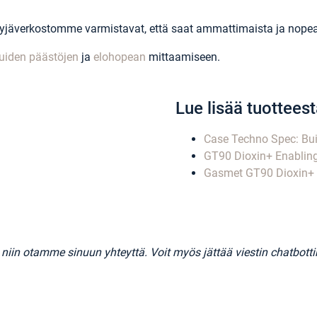
yyjäverkostomme varmistavat, että saat ammattimaista ja nopeaa 
iden päästöjen
ja
elohopean
mittaamiseen.
Lue lisää tuottees
Case Techno Spec: Bui
GT90 Dioxin+ Enabling
Gasmet GT90 Dioxin+ I
a, niin otamme sinuun yhteyttä. Voit myös jättää viestin chatbot