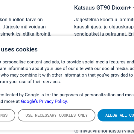
Katsaus GT90 Dioxin+ -
kön huollon tarve on
Järjestelmä koostuu lämmite
a. Järjestelmä voidaan
kaasulinjasta ja ohjauskaap
simerkiksi etäkalibrointi,
sondiputket ja patruunat. Eri
a.
myös titaaninen lämmönsiirrin
kanssa kosketuksissa olevat
 uses cookies
titaania.
 personalise content and ads, to provide social media features and
hare information about your use of our site with our social media, a
 who may combine it with other information that you’ve provided to
Dioksiinin näytte
from your use of their services.
jätteenpolttolaito
collected by Google is for the purposes of personalization and mea
ad more at
Google’s Privacy Policy.
Joulukuussa 2019 julkaistii
Available Techniques) päätel
INGS
USE NECESSARY COOKIES ONLY
ALLOW ALL CO
päästöjen direktiivin (IED) m
dioksiinin kaltaisten PCB-yh
toimivat viranomaisten viit