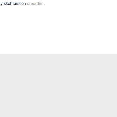
tyiskohtaiseen
raporttiin
.