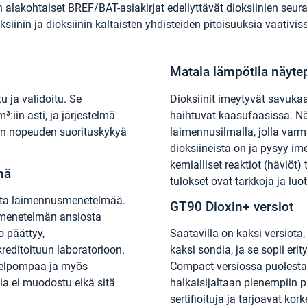
kin alakohtaiset BREF/BAT-asiakirjat edellyttävät dioksiinien se
inin ja dioksiinin kaltaisten yhdisteiden pitoisuuksia vaativiss
Matala lämpötila näytep
u ja validoitu. Se
Dioksiinit imeytyvät savuka
iin asti, ja järjestelmä
haihtuvat kaasufaasissa. N
:n nopeuden suorituskykyä
laimennusilmalla, jolla varm
dioksiineista on ja pysyy im
kemialliset reaktiot (häviöt) 
mä
tulokset ovat tarkkoja ja luot
sta laimennusmenetelmää.
GT90 Dioxin+ versiot
smenetelmän ansiosta
 päättyy,
Saatavilla on kaksi versiota
reditoituun laboratorioon.
kaksi sondia, ja se sopii eri
helpompaa ja myös
Compact-versiossa puolestaa
ia ei muodostu eikä sitä
halkaisijaltaan pienempiin 
sertifioituja ja tarjoavat ko