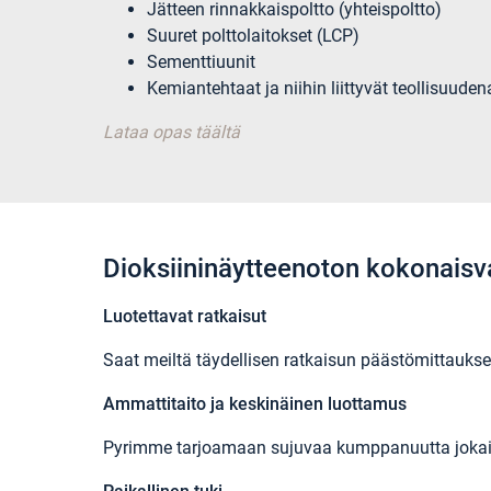
Jätteen rinnakkaispoltto (yhteispoltto)
Suuret polttolaitokset (LCP)
Sementtiuunit
Kemiantehtaat ja niihin liittyvät teollisuuden
Lataa opas täältä
Dioksiininäytteenoton kokonaisva
Luotettavat ratkaisut
Saat meiltä täydellisen ratkaisun päästömittauksen
Ammattitaito ja keskinäinen luottamus
Pyrimme tarjoamaan sujuvaa kumppanuutta jokaises