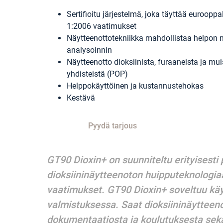
Sertifioitu järjestelmä, joka täyttää euroopp
1:2006 vaatimukset
Näytteenottotekniikka mahdollistaa helpon nä
analysoinnin
Näytteenotto dioksiinista, furaaneista ja mu
yhdisteistä (POP)
Helppokäyttöinen ja kustannustehokas
Kestävä
Pyydä tarjous
GT90 Dioxin+ on suunniteltu erityisesti
dioksiininäytteenoton huipputeknologiaa
vaatimukset. GT90 Dioxin+ soveltuu käyt
valmistuksessa. Saat dioksiininäytteeno
dokumentaatiosta ja koulutuksesta se