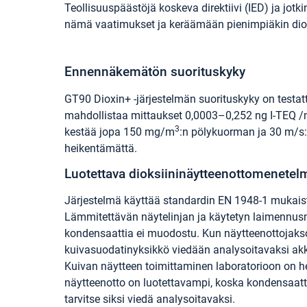
Teollisuuspäästöjä koskeva direktiivi (IED) ja jot
nämä vaatimukset ja keräämään pienimpiäkin dioksi
Ennennäkemätön suorituskyky
GT90 Dioxin+ -järjestelmän suorituskyky on testatt
mahdollistaa mittaukset 0,0003–0,252 ng I-TEQ /m³:
3
kestää jopa 150 mg/m
:n pölykuorman ja 30 m/s
heikentämättä.
Luotettava dioksiininäytteenottomenetel
Järjestelmä käyttää standardin EN 1948-1 mukai
Lämmitettävän näytelinjan ja käytetyn laimennu
kondensaattia ei muodostu. Kun näytteenottojakso
kuivasuodatinyksikkö viedään analysoitavaksi akk
Kuivan näytteen toimittaminen laboratorioon on 
näytteenotto on luotettavampi, koska kondensaatt
tarvitse siksi viedä analysoitavaksi.