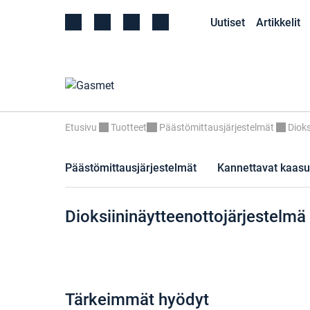
Uutiset
Artikkelit
Etusivu
Tuotteet
Päästömittausjärjestelmät
Dioks
Päästömittausjärjestelmät
Kannettavat kaasu
Dioksiininäytteenottojärjestelm
Tärkeimmät hyödyt