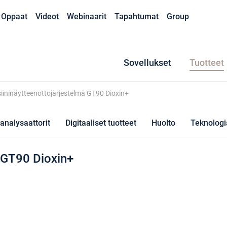
Oppaat
Videot
Webinaarit
Tapahtumat
Group
Sovellukset
Tuotteet
iininäytteenottojärjestelmä GT90 Dioxin+
analysaattorit
Digitaaliset tuotteet
Huolto
Teknologi
ä GT90 Dioxin+