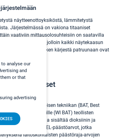
järjestelmään
tystä näytteenottoyksiköstä, lämmitetystä
ista. Järjestelmässä on vakiona titaaniset
ttäin vaativiin mittausolosuhteisiin on saatavilla
 ja sondin venttiilit, jolloin kaikki näytekaasun
 materiaalit sondiputken kärjestä patruunaan ovat
 to analyse our
dvertising and
 them or that
enottovaatimukset
ksissa
suring advertising
n parhaan käyttökelpoisen tekniikan (BAT, Best
mät jätepolttolaitoksille (WI BAT) teollisten
OKIES
ukaisesti. BAT-asiakirja sisältää dioksiinin ja
disteiden uudet BAT-AEL-päästöarvot, jotka
ekehyksenä laitoskohtaisten päästöraja-arvojen