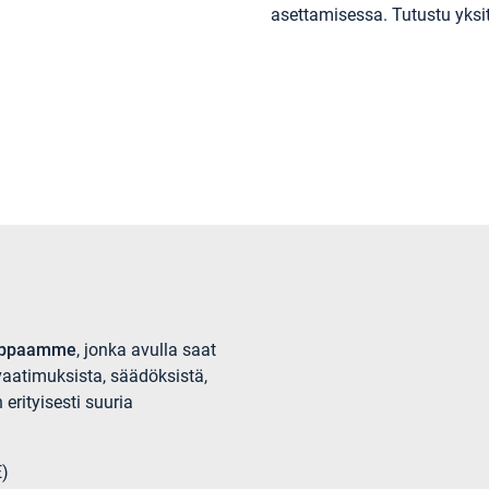
asettamisessa. Tutustu yksi
soppaamme
, jonka avulla saat
vaatimuksista, säädöksistä,
erityisesti suuria
E)