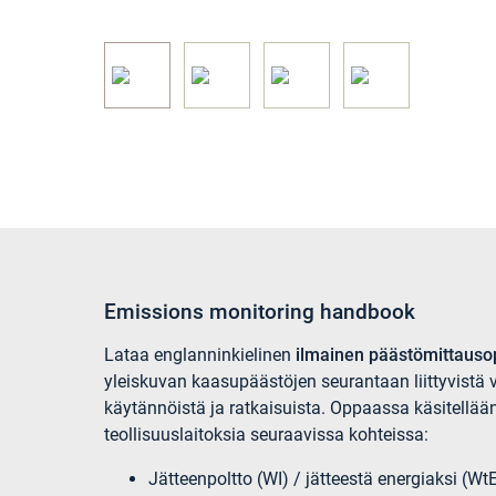
Emissions monitoring handbook
Lataa englanninkielinen
ilmainen päästömittau
yleiskuvan kaasupäästöjen seurantaan liittyvistä 
käytännöistä ja ratkaisuista. Oppaassa käsitellään 
teollisuuslaitoksia seuraavissa kohteissa:
Jätteenpoltto (WI) / jätteestä energiaksi (Wt