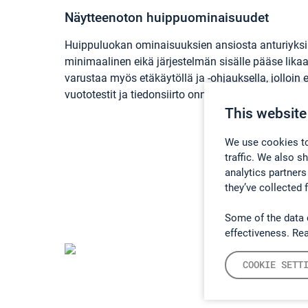
Näytteenoton huippuominaisuudet
Huippuluokan ominaisuuksien ansiosta anturiyksi
minimaalinen eikä järjestelmän sisälle pääse lika
varustaa myös etäkäytöllä ja -ohjauksella, jolloin e
vuototestit ja tiedonsiirto onnistuvat käytön aikan
This website
We use cookies to
traffic. We also s
analytics partners
they’ve collected 
Some of the data 
effectiveness. Re
COOKIE SETT