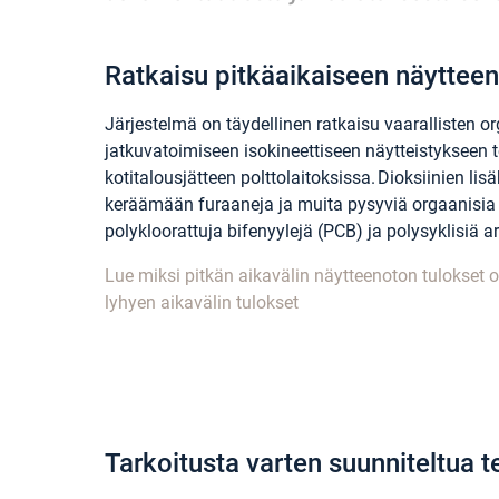
Ratkaisu pitkäaikaiseen näyttee
Järjestelmä on täydellinen ratkaisu vaarallisten o
jatkuvatoimiseen isokineettiseen näytteistykseen te
kotitalousjätteen polttolaitoksissa. Dioksiinien lis
keräämään furaaneja ja muita pysyviä orgaanisia 
polykloorattuja bifenyylejä (PCB) ja polysyklisiä ar
Lue miksi pitkän aikavälin näytteenoton tulokset 
lyhyen aikavälin tulokset
Tarkoitusta varten suunniteltua 