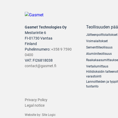
Teollisuuden pä
Gasmet Technologies Oy
Mestarintie 6
Jätteenpolttolaitokset
FI-01730 Vantaa
Voimalaitokset
Finland
Sementtiteollisuus
Puhelinnumero:
+358 9 7590
Alumiiniteollisuus
0400
VAT: FI26818038
Raakakaasumittaukse
contact@gasmet.fi
Vertailumittaus
Hiilidioksidin talteenot
varastointi
Lannoitteiden ja typp
tuotanto
Privacy Policy
Legal notice
Website by:
Site Logic