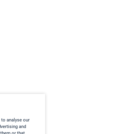
 to analyse our
dvertising and
 them or that