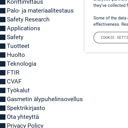
Konttimittaus
they’ve collected 
Palo- ja materiaalitestaus
Some of the data 
Safety Research
effectiveness. Re
Applications
Safety
COOKIE SETT
Tuotteet
Huolto
Teknologia
FTIR
CVAF
Työkalut
Gasmetin älypuhelinsovellus
Spektrikirjasto
Ota yhteyttä
Privacy Policy