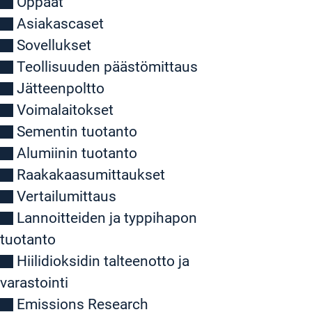
Oppaat
Asiakascaset
Sovellukset
Teollisuuden päästömittaus
Jätteenpoltto
Voimalaitokset
Sementin tuotanto
Alumiinin tuotanto
Raakakaasumittaukset
Vertailumittaus
Lannoitteiden ja typpihapon
tuotanto
Hiilidioksidin talteenotto ja
varastointi
Emissions Research