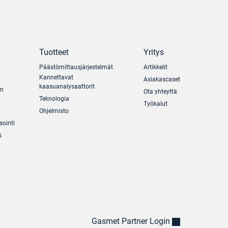
Tuotteet
Yritys
Päästömittausjärjestelmät
Artikkelit
Kannettavat
Asiakascaset
kaasuanalysaattorit
un
Ota yhteyttä
Teknologia
Työkalut
Ohjelmisto
sointi
s
Gasmet Partner Login