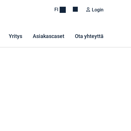
FI
Login
Yritys
Asiakascaset
Ota yhteyttä