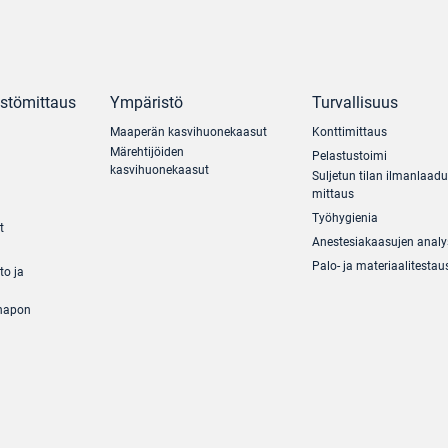
ästömittaus
Ympäristö
Turvallisuus
Maaperän kasvihuonekaasut
Konttimittaus
Märehtijöiden
Pelastustoimi
kasvihuonekaasut
Suljetun tilan ilmanlaad
mittaus
Työhygienia
t
Anestesiakaasujen analy
Palo- ja materiaalitestau
to ja
ihapon