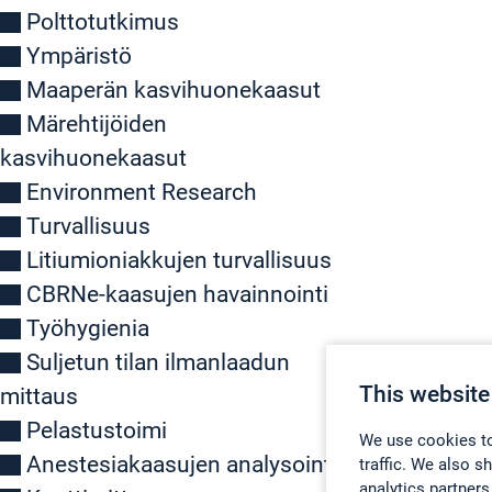
Polttotutkimus
Ympäristö
Maaperän kasvihuonekaasut
Märehtijöiden
kasvihuonekaasut
Environment Research
Turvallisuus
Litiumioniakkujen turvallisuus
CBRNe-kaasujen havainnointi
Työhygienia
Suljetun tilan ilmanlaadun
This website
mittaus
Pelastustoimi
We use cookies to
Anestesiakaasujen analysointi
traffic. We also s
analytics partners