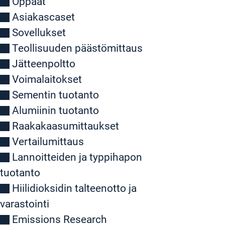
Oppaat
Asiakascaset
Sovellukset
Teollisuuden päästömittaus
Jätteenpoltto
Voimalaitokset
Sementin tuotanto
Alumiinin tuotanto
Raakakaasumittaukset
Vertailumittaus
Lannoitteiden ja typpihapon
tuotanto
Hiilidioksidin talteenotto ja
varastointi
Emissions Research