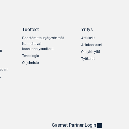
Tuotteet
Yritys
Päästömittausjärjestelmät
Artikkelit
Kannettavat
Asiakascaset
kaasuanalysaattorit
un
Ota yhteyttä
Teknologia
Työkalut
Ohjelmisto
sointi
s
Gasmet Partner Login