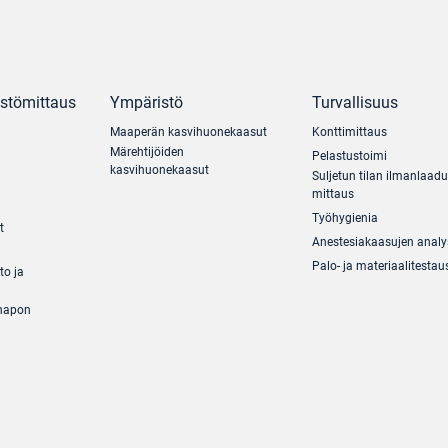
ästömittaus
Ympäristö
Turvallisuus
Maaperän kasvihuonekaasut
Konttimittaus
Märehtijöiden
Pelastustoimi
kasvihuonekaasut
Suljetun tilan ilmanlaad
mittaus
Työhygienia
t
Anestesiakaasujen analy
Palo- ja materiaalitestau
to ja
ihapon