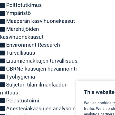
Polttotutkimus
Ympäristö
Maaperän kasvihuonekaasut
Märehtijöiden
kasvihuonekaasut
Environment Research
Turvallisuus
Litiumioniakkujen turvallisuus
CBRNe-kaasujen havainnointi
Työhygienia
Suljetun tilan ilmanlaadun
This website
mittaus
Pelastustoimi
We use cookies to
Anestesiakaasujen analysointi
traffic. We also s
analytics partners