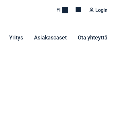
FI
Login
Yritys
Asiakascaset
Ota yhteyttä