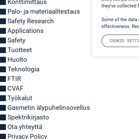
Konttimittaus
they’ve collected 
Palo- ja materiaalitestaus
Some of the data 
Safety Research
effectiveness. Re
Applications
Safety
COOKIE SETT
Tuotteet
Huolto
Teknologia
FTIR
CVAF
Työkalut
Gasmetin älypuhelinsovellus
Spektrikirjasto
Ota yhteyttä
Privacy Policy