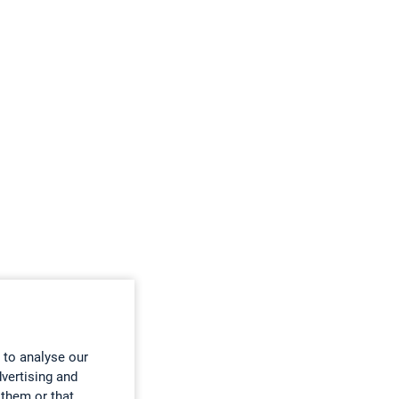
 to analyse our
dvertising and
 them or that