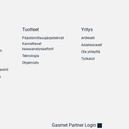
Tuotteet
Yritys
Päästömittausjärjestelmät
Artikkelit
Kannettavat
Asiakascaset
kaasuanalysaattorit
un
Ota yhteyttä
Teknologia
Työkalut
Ohjelmisto
sointi
s
Gasmet Partner Login