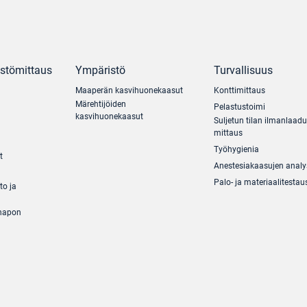
ästömittaus
Ympäristö
Turvallisuus
Maaperän kasvihuonekaasut
Konttimittaus
Märehtijöiden
Pelastustoimi
kasvihuonekaasut
Suljetun tilan ilmanlaad
mittaus
Työhygienia
t
Anestesiakaasujen analy
Palo- ja materiaalitestau
to ja
ihapon