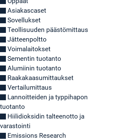
Oppaat
Asiakascaset
Sovellukset
Teollisuuden päästömittaus
Jätteenpoltto
Voimalaitokset
Sementin tuotanto
Alumiinin tuotanto
Raakakaasumittaukset
Vertailumittaus
Lannoitteiden ja typpihapon
tuotanto
Hiilidioksidin talteenotto ja
varastointi
Emissions Research