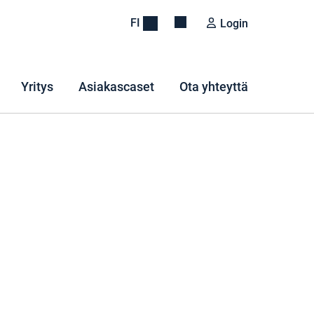
FI
Login
Yritys
Asiakascaset
Ota yhteyttä