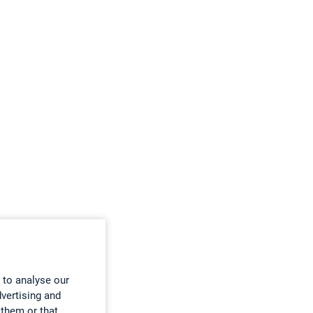
 to analyse our
dvertising and
 them or that