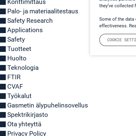
Konttimittaus
they’ve collected 
Palo- ja materiaalitestaus
Some of the data 
Safety Research
effectiveness. Re
Applications
Safety
COOKIE SETT
Tuotteet
Huolto
Teknologia
FTIR
CVAF
Työkalut
Gasmetin älypuhelinsovellus
Spektrikirjasto
Ota yhteyttä
Privacy Policy