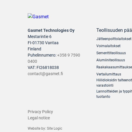
Teollisuuden pä
Gasmet Technologies Oy
Mestarintie 6
Jätteenpolttolaitokset
FI-01730 Vantaa
Voimalaitokset
Finland
Sementtiteollisuus
Puhelinnumero:
+358 9 7590
Alumiiniteollisuus
0400
VAT: FI26818038
Raakakaasumittaukse
contact@gasmet.fi
Vertailumittaus
Hiilidioksidin talteenot
varastointi
Lannoitteiden ja typp
tuotanto
Privacy Policy
Legal notice
Website by:
Site Logic