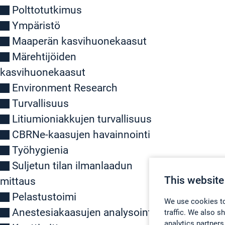
Polttotutkimus
Ympäristö
Maaperän kasvihuonekaasut
Märehtijöiden
kasvihuonekaasut
Environment Research
Turvallisuus
Litiumioniakkujen turvallisuus
CBRNe-kaasujen havainnointi
Työhygienia
Suljetun tilan ilmanlaadun
This website
mittaus
Pelastustoimi
We use cookies to
Anestesiakaasujen analysointi
traffic. We also s
analytics partners