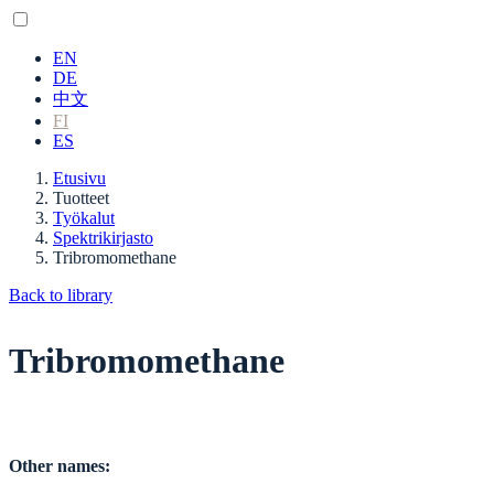
EN
DE
中文
FI
ES
Etusivu
Tuotteet
Työkalut
Spektrikirjasto
Tribromomethane
Back to library
Tribromomethane
Other names: