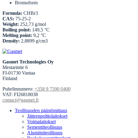
Bromoform
Formula:
CHBr3
CAS:
75-25-2
Weight:
252,73 g/mol
Boiling point:
149,5 °C
Melting point:
9,2 °C
Density:
2,8899 g/cm3
Gasmet Technologies Oy
Mestarintie 6
FI-01730 Vantaa
Finland
Puhelinnumero:
+358 9 7590 0400
VAT: FI26818038
contact@gasmet.fi
Teollisuuden päästömittaus
Jätteenpolttolaitokset
Voimalaitokset
Sementtiteollisuus
Alumiiniteollisuus