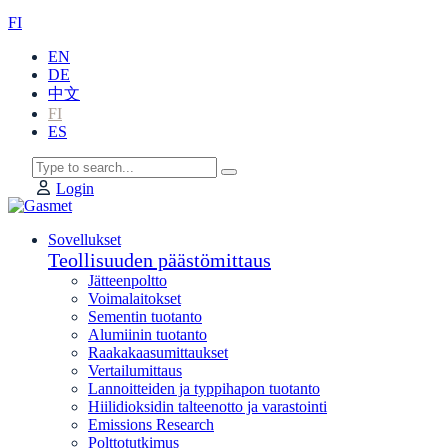
FI
EN
DE
中文
FI
ES
Login
Sovellukset
Teollisuuden päästömittaus
Jätteenpoltto
Voimalaitokset
Sementin tuotanto
Alumiinin tuotanto
Raakakaasumittaukset
Vertailumittaus
Lannoitteiden ja typpihapon tuotanto
Hiilidioksidin talteenotto ja varastointi
Emissions Research
Polttotutkimus