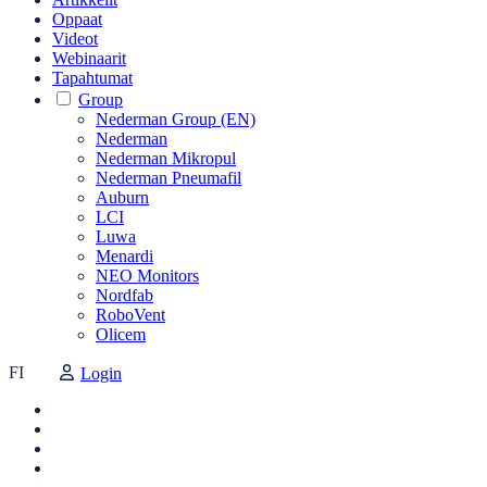
Oppaat
Videot
Webinaarit
Tapahtumat
Group
Nederman Group (EN)
Nederman
Nederman Mikropul
Nederman Pneumafil
Auburn
LCI
Luwa
Menardi
NEO Monitors
Nordfab
RoboVent
Olicem
FI
Login