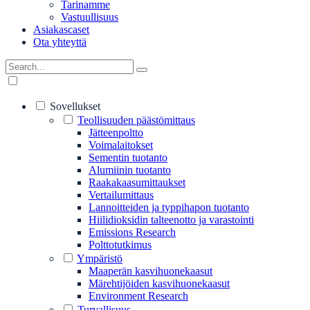
Tarinamme
Vastuullisuus
Asiakascaset
Ota yhteyttä
Sovellukset
Teollisuuden päästömittaus
Jätteenpoltto
Voimalaitokset
Sementin tuotanto
Alumiinin tuotanto
Raakakaasumittaukset
Vertailumittaus
Lannoitteiden ja typpihapon tuotanto
Hiilidioksidin talteenotto ja varastointi
Emissions Research
Polttotutkimus
Ympäristö
Maaperän kasvihuonekaasut
Märehtijöiden kasvihuonekaasut
Environment Research
Turvallisuus