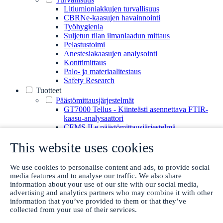
Litiumioniakkujen turvallisuus
CBRNe-kaasujen havainnointi
Työhygienia
Suljetun tilan ilmanlaadun mittaus
Pelastustoimi
Anestesiakaasujen analysointi
Konttimittaus
Palo- ja materiaalitestaus
Safety Research
Tuotteet
Päästömittausjärjestelmät
GT7000 Tellus - Kiinteästi asennettava FTIR-
kaasu-analysaattori
CEMS II e päästömittausjärjestelmä
CMM elohopeamittausjärjestelmät
This website uses cookies
GT90 Dioxin+ dioksiininäytteenottojärjestelmä
CX4000
CX4015
We use cookies to personalise content and ads, to provide social
Monipistenäytteenoton järjestelmä
media features and to analyse our traffic. We also share
Happianalysaattori
information about your use of our site with our social media,
GFID-analysaattori
advertising and analytics partners who may combine it with other
Kannettavat kaasuanalysaattorit
information that you’ve provided to them or that they’ve
GT6000 Mobilis
collected from your use of their services.
GT5000 Terra