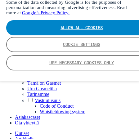
DX4015
Some of the data collected by Google is for the purposes of
personalization and measuring advertising effectiveness. Read
Kannettava näytteenottojärjestelmä
more at
Google’s Privacy Policy.
Gasmet-kalibrointilaite
Digitaaliset tuotteet
Insight digitaalinen ratkaisu
ALLOW ALL COOKIES
Calcmet ohjelmisto
Huolto
Teknologia
COOKIE SETTINGS
FTIR
CVAF
Työkalut
USE NECESSARY COOKIES ONLY
Gasmetin älypuhelinsovellus
Spektrikirjasto
Yritys
Tämä on Gasmet
Ura Gasmetilla
Tarinamme
Vastuullisuus
Code of Conduct
Whistleblowing system
Asiakascaset
Ota yhteyttä
Uutiset
Artikkelit