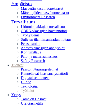
Ympäristö
Maaperän kasvihuonekaasut
Märehtijöiden kasvihuonekaasut
Environment Research
Turvallisuus
Litiumioniakkujen turvallisuus
CBRNe-kaasujen havainnointi
Työhygienia
Suljetun tilan ilmanlaadun mittaus
Pelastustoimi
Anestesiakaasujen analysointi
Konttimittaus
Palo- ja materiaalitestaus
Safety Research
Tuotteet
Päästömittausjärjestelmät
Kannettavat kaasuanalysaattorit
Digitaaliset tuotteet
Huolto
Teknologia
Työkalut
Yritys
Tämä on Gasmet
Ura Gasmetilla