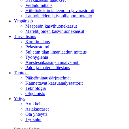
Raakakaasumittaukset
Vertailumittaus
Hiilidioksidin talteenotto ja varastointi
Lannoitteiden ja typpihapon tuotanto
Ympäristö
Maaperän kasvihuonekaasut
Märehtijöiden kasvihuonekaasut
Turvallisuus
Konttimittaus
Pelastustoimi
Suljetun tilan ilmanlaadun mittaus
Työhygienia
Anestesiakaasujen analysointi
Palo- ja materiaalitestaus
Tuotteet
Päästömittausjärjestelmät
Kannettavat kaasuanalysaattorit
Teknologia
Ohjelmisto
Yritys
Artikkelit
Asiakascaset
Ota yhteyttä
Työkalut