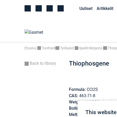
Uutiset
Artikkelit
Etusivu
Tuotteet
Työkalut
Spektrikirjasto
Thio
Thiophosgene
Back to library
Formula:
CCl2S
CAS:
463-71-8
Weight:
114,982 g/mol
Boiling point:
73 °C
This website
Melting point:
< 25 °C