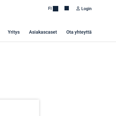
FI
Login
Yritys
Asiakascaset
Ota yhteyttä