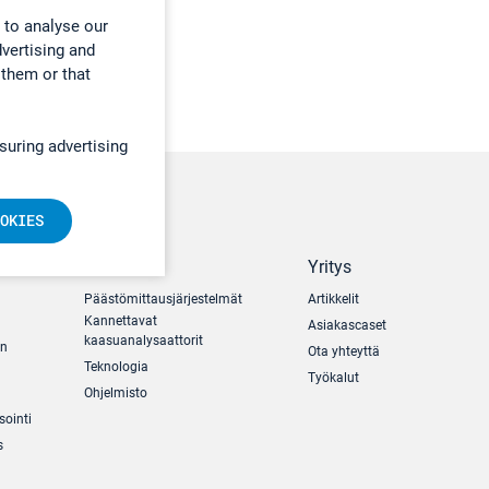
 to analyse our
dvertising and
 them or that
suring advertising
OKIES
Tuotteet
Yritys
Päästömittausjärjestelmät
Artikkelit
Kannettavat
Asiakascaset
kaasuanalysaattorit
un
Ota yhteyttä
Teknologia
Työkalut
Ohjelmisto
sointi
s