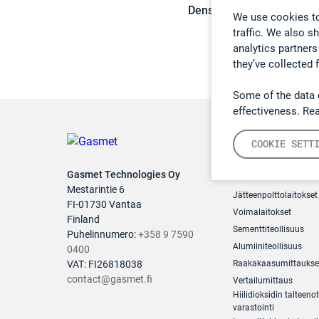
Density:
1,51 g/cm3
We use cookies to
traffic. We also s
analytics partners
they’ve collected 
Some of the data 
effectiveness. Re
COOKIE SETT
Teollisuuden pä
Gasmet Technologies Oy
Mestarintie 6
Jätteenpolttolaitokset
FI-01730 Vantaa
Voimalaitokset
Finland
Sementtiteollisuus
Puhelinnumero:
+358 9 7590
Alumiiniteollisuus
0400
VAT: FI26818038
Raakakaasumittaukse
contact@gasmet.fi
Vertailumittaus
Hiilidioksidin talteenot
varastointi