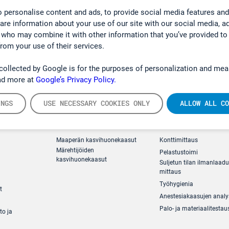
 personalise content and ads, to provide social media features and
hare information about your use of our site with our social media, a
 who may combine it with other information that you’ve provided to
from your use of their services.
collected by Google is for the purposes of personalization and mea
ad more at
Google’s Privacy Policy.
INGS
USE NECESSARY COOKIES ONLY
ALLOW ALL CO
ästömittaus
Ympäristö
Turvallisuus
Maaperän kasvihuonekaasut
Konttimittaus
Märehtijöiden
Pelastustoimi
kasvihuonekaasut
Suljetun tilan ilmanlaad
mittaus
Työhygienia
t
Anestesiakaasujen analy
Palo- ja materiaalitestau
to ja