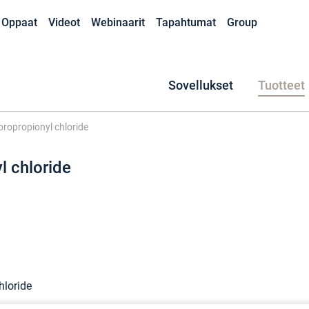
Oppaat
Videot
Webinaarit
Tapahtumat
Group
Sovellukset
Tuotteet
oropropionyl chloride
l chloride
hloride