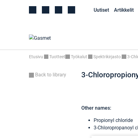
Uutiset
Artikkelit
Etusivu
Tuotteet
Työkalut
Spektrikirjasto
3-Chl
3-Chloropropiony
Back to library
Other names:
Propionyl chloride
3-Chloropropanoyl c