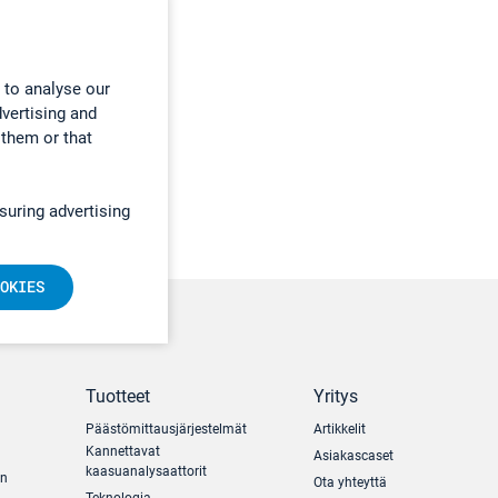
 to analyse our
dvertising and
 them or that
suring advertising
OKIES
Tuotteet
Yritys
Päästömittausjärjestelmät
Artikkelit
Kannettavat
Asiakascaset
kaasuanalysaattorit
un
Ota yhteyttä