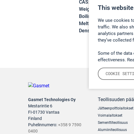
CAS:
79-09-4
This website
Weight:
74,08 g/mol
Boiling point:
141,5 °C
We use cookies to
Melting point:
-19,7 °C
traffic. We also s
Density:
0,9916 g/cm3
analytics partners
they’ve collected 
Some of the data 
effectiveness. Re
COOKIE SETT
Teollisuuden pä
Gasmet Technologies Oy
Mestarintie 6
Jätteenpolttolaitokset
FI-01730 Vantaa
Voimalaitokset
Finland
Sementtiteollisuus
Puhelinnumero:
+358 9 7590
Alumiiniteollisuus
0400