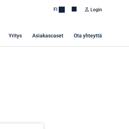
FI
Login
Yritys
Asiakascaset
Ota yhteyttä