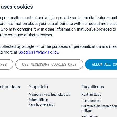
 uses cookies
 personalise content and ads, to provide social media features and
hare information about your use of our site with our social media, a
 who may combine it with other information that you’ve provided to
from your use of their services.
collected by Google is for the purposes of personalization and mea
ad more at
Google’s Privacy Policy.
INGS
USE NECESSARY COOKIES ONLY
ALLOW ALL CO
ästömittaus
Ympäristö
Turvallisuus
Maaperän kasvihuonekaasut
Konttimittaus
Märehtijöiden
Pelastustoimi
kasvihuonekaasut
Suljetun tilan ilmanlaad
mittaus