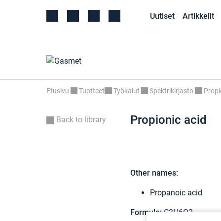
Uutiset
Artikkelit
Etusivu
Tuotteet
Työkalut
Spektrikirjasto
Propi
Propionic acid
Back to library
Other names:
Propanoic acid
Formula:
C3H6O2