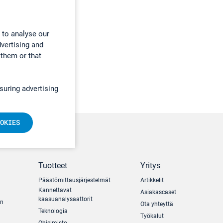
 to analyse our
dvertising and
 them or that
suring advertising
OKIES
Tuotteet
Yritys
Päästömittausjärjestelmät
Artikkelit
Kannettavat
Asiakascaset
kaasuanalysaattorit
un
Ota yhteyttä
Teknologia
Työkalut