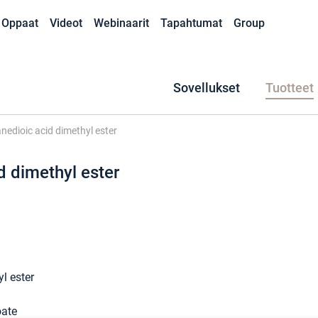
Oppaat
Videot
Webinaarit
Tapahtumat
Group
Sovellukset
Tuotteet
nedioic acid dimethyl ester
d dimethyl ester
l ester
oate