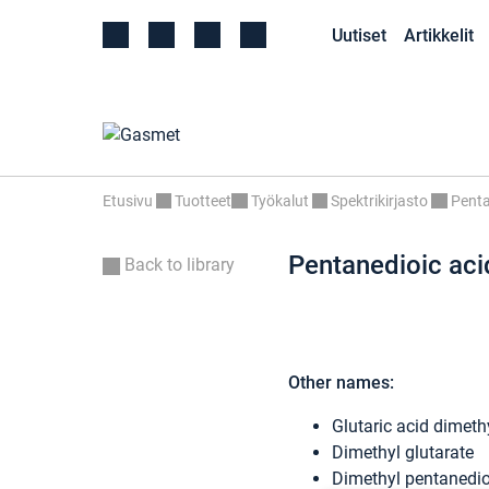
Uutiset
Artikkelit
Etusivu
Tuotteet
Työkalut
Spektrikirjasto
Penta
Pentanedioic aci
Back to library
Other names:
Glutaric acid dimethy
Dimethyl glutarate
Dimethyl pentanedi