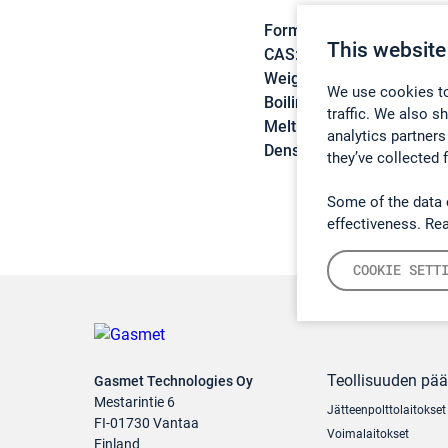
Formula:
C7H12O4
This website
CAS:
1119-40-0
Weight:
160,17 g/mol
We use cookies to
Boiling point:
214 °C
traffic. We also s
Melting point:
-42,5 °C
analytics partners
Density:
1,087 g/cm3
they’ve collected 
Some of the data 
effectiveness. Re
COOKIE SETT
Teollisuuden pä
Gasmet Technologies Oy
Mestarintie 6
Jätteenpolttolaitokset
FI-01730 Vantaa
Voimalaitokset
Finland