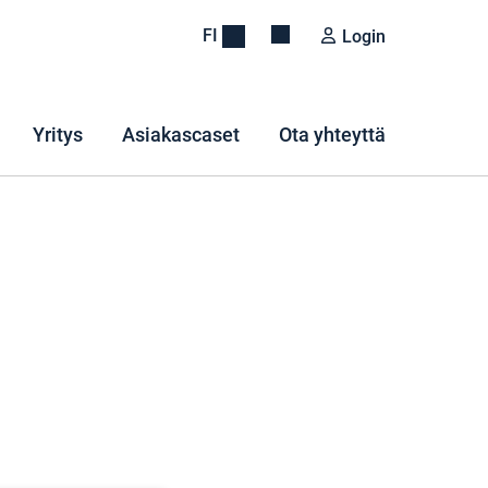
FI
Login
Yritys
Asiakascaset
Ota yhteyttä