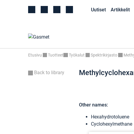
Uutiset
Artikkelit
Etusivu
Tuotteet
Työkalut
Spektrikirjasto
Methy
Methylcyclohexa
Back to library
Other names:
Hexahydrotoluene
Cyclohexylmethane