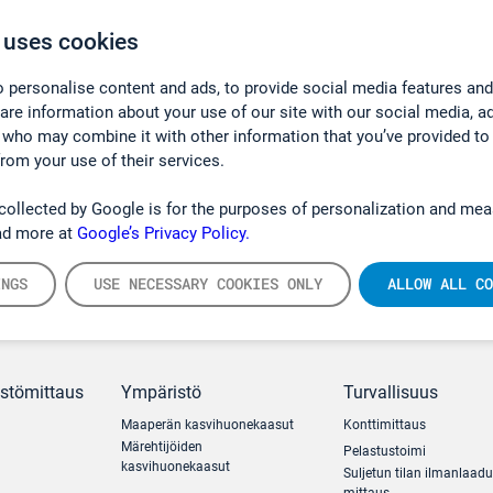
 uses cookies
 personalise content and ads, to provide social media features and
hare information about your use of our site with our social media, a
 who may combine it with other information that you’ve provided to
from your use of their services.
collected by Google is for the purposes of personalization and mea
ad more at
Google’s Privacy Policy.
INGS
USE NECESSARY COOKIES ONLY
ALLOW ALL CO
ästömittaus
Ympäristö
Turvallisuus
Maaperän kasvihuonekaasut
Konttimittaus
Märehtijöiden
Pelastustoimi
kasvihuonekaasut
Suljetun tilan ilmanlaad