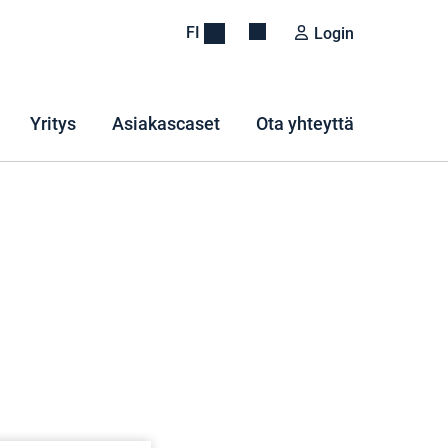
FI
Login
Yritys
Asiakascaset
Ota yhteyttä