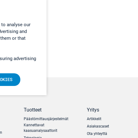
 to analyse our
dvertising and
 them or that
suring advertising
OKIES
Tuotteet
Yritys
Päästömittausjärjestelmät
Artikkelit
Kannettavat
Asiakascaset
kaasuanalysaattorit
un
Ota yhteyttä