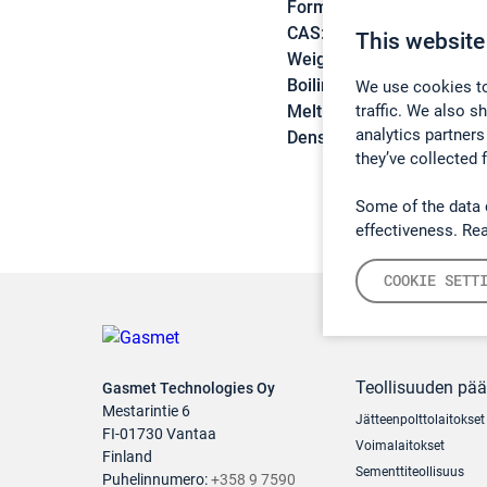
Formula:
C7H14
CAS:
108-87-2
This website
Weight:
98,19 g/mol
Boiling point:
100,9 °C
We use cookies to
traffic. We also s
Melting point:
-126,4 °C
analytics partners
Density:
0,7694 g/cm3
they’ve collected 
Some of the data 
effectiveness. Re
COOKIE SETT
Teollisuuden pä
Gasmet Technologies Oy
Mestarintie 6
Jätteenpolttolaitokset
FI-01730 Vantaa
Voimalaitokset
Finland
Sementtiteollisuus
Puhelinnumero:
+358 9 7590