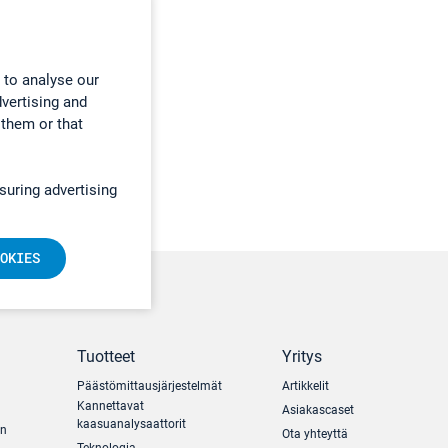
 to analyse our
dvertising and
 them or that
suring advertising
OKIES
Tuotteet
Yritys
Päästömittausjärjestelmät
Artikkelit
Kannettavat
Asiakascaset
kaasuanalysaattorit
un
Ota yhteyttä