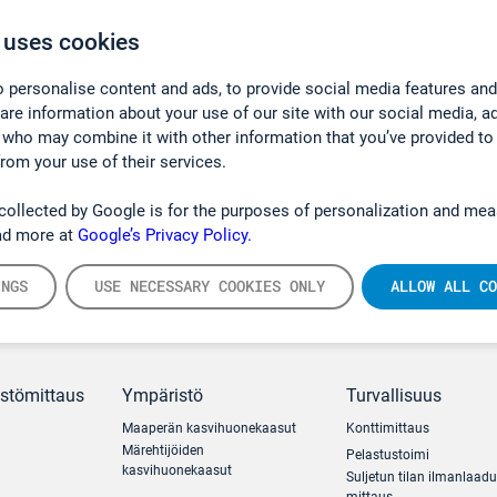
 uses cookies
 personalise content and ads, to provide social media features and
hare information about your use of our site with our social media, a
 who may combine it with other information that you’ve provided to
from your use of their services.
collected by Google is for the purposes of personalization and mea
ad more at
Google’s Privacy Policy.
INGS
USE NECESSARY COOKIES ONLY
ALLOW ALL CO
ästömittaus
Ympäristö
Turvallisuus
Maaperän kasvihuonekaasut
Konttimittaus
Märehtijöiden
Pelastustoimi
kasvihuonekaasut
Suljetun tilan ilmanlaad