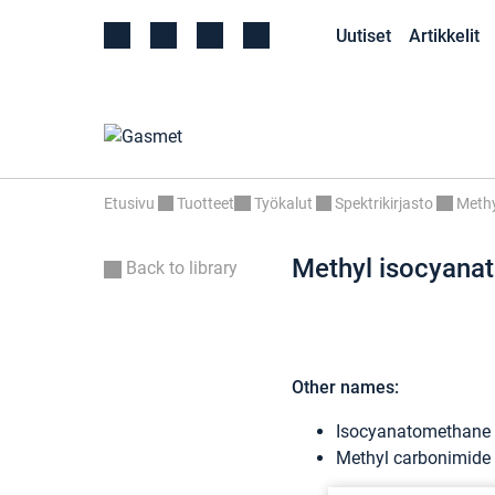
Uutiset
Artikkelit
Etusivu
Tuotteet
Työkalut
Spektrikirjasto
Methy
Methyl isocyana
Back to library
Other names:
Isocyanatomethane
Methyl carbonimide