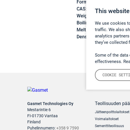
Formula:
C2H3NO
CAS:
624-83-9
This website
Weight:
57,05 g/mol
Boiling point:
38 °C
We use cookies to
traffic. We also s
Melting point:
-45 °C
analytics partners
Density:
0,967 g/cm3
they’ve collected 
Some of the data 
effectiveness. Re
COOKIE SETT
Teollisuuden pä
Gasmet Technologies Oy
Mestarintie 6
Jätteenpolttolaitokset
FI-01730 Vantaa
Voimalaitokset
Finland
Sementtiteollisuus
Puhelinnumero:
+358 9 7590