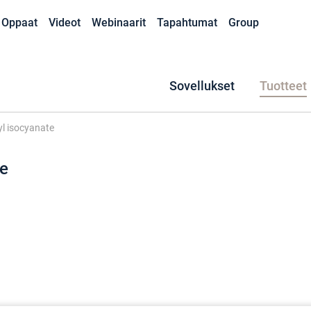
Oppaat
Videot
Webinaarit
Tapahtumat
Group
Sovellukset
Tuotteet
l isocyanate
te