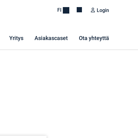
FI
Login
Yritys
Asiakascaset
Ota yhteyttä