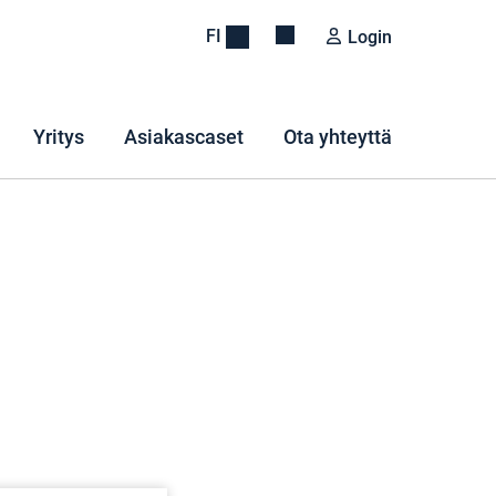
FI
Login
Yritys
Asiakascaset
Ota yhteyttä