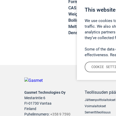
Formula:
C4H8
CAS:
115-11-7
This website
Weight:
56,11 g/mol
Boiling point:
-7,1 °C
We use cookies to
traffic. We also s
Melting point:
-140,3 °C
analytics partners
Density:
N/A
they’ve collected 
Some of the data 
effectiveness. Re
COOKIE SETT
Teollisuuden pä
Gasmet Technologies Oy
Mestarintie 6
Jätteenpolttolaitokset
FI-01730 Vantaa
Voimalaitokset
Finland
Sementtiteollisuus
Puhelinnumero:
+358 9 7590