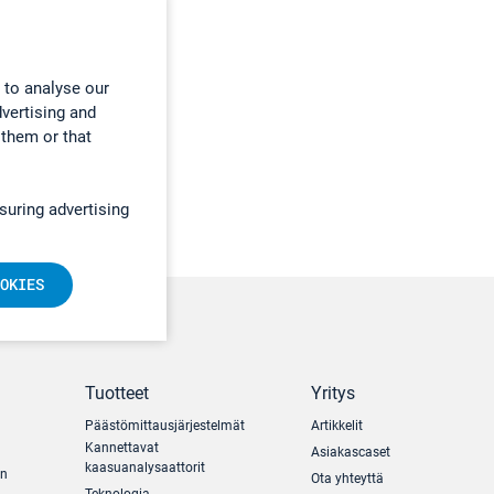
 to analyse our
dvertising and
 them or that
suring advertising
OKIES
Tuotteet
Yritys
Päästömittausjärjestelmät
Artikkelit
Kannettavat
Asiakascaset
kaasuanalysaattorit
un
Ota yhteyttä