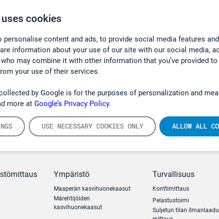
 uses cookies
 personalise content and ads, to provide social media features and
hare information about your use of our site with our social media, a
 who may combine it with other information that you’ve provided to
from your use of their services.
collected by Google is for the purposes of personalization and mea
ad more at
Google’s Privacy Policy.
INGS
USE NECESSARY COOKIES ONLY
ALLOW ALL CO
ästömittaus
Ympäristö
Turvallisuus
Maaperän kasvihuonekaasut
Konttimittaus
Märehtijöiden
Pelastustoimi
kasvihuonekaasut
Suljetun tilan ilmanlaad