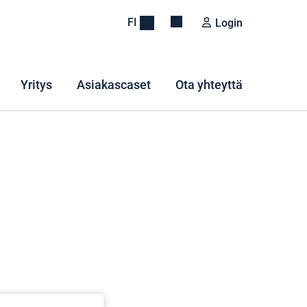
FI
Login
Yritys
Asiakascaset
Ota yhteyttä