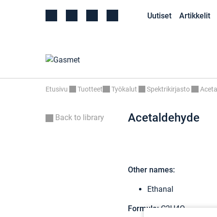
Uutiset
Artikkelit
Etusivu
Tuotteet
Työkalut
Spektrikirjasto
Aceta
Acetaldehyde
Back to library
Other names:
Ethanal
Formula:
C2H4O