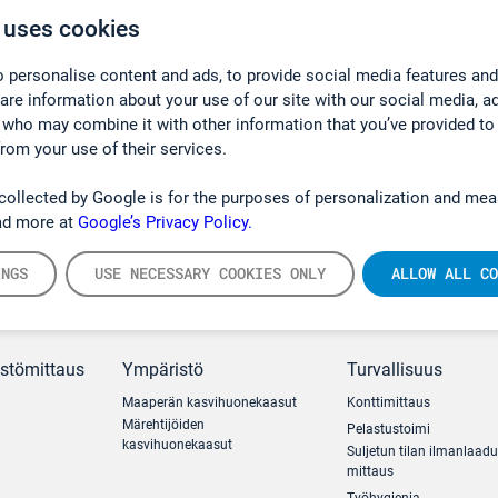
 uses cookies
 personalise content and ads, to provide social media features and
hare information about your use of our site with our social media, a
 who may combine it with other information that you’ve provided to
from your use of their services.
collected by Google is for the purposes of personalization and mea
ad more at
Google’s Privacy Policy.
INGS
USE NECESSARY COOKIES ONLY
ALLOW ALL CO
ästömittaus
Ympäristö
Turvallisuus
Maaperän kasvihuonekaasut
Konttimittaus
Märehtijöiden
Pelastustoimi
kasvihuonekaasut
Suljetun tilan ilmanlaad
mittaus