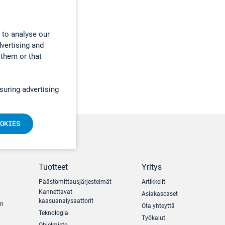
 to analyse our
dvertising and
 them or that
suring advertising
OKIES
Tuotteet
Yritys
Päästömittausjärjestelmät
Artikkelit
Kannettavat
Asiakascaset
kaasuanalysaattorit
un
Ota yhteyttä
Teknologia
Työkalut