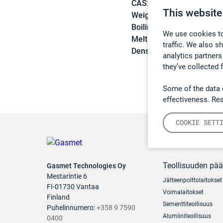
CAS:
75-07-0
This website
Weight:
44,05 g/mol
Boiling point:
20,8 °C
We use cookies to
Melting point:
-123,4 °C
traffic. We also s
Density:
0,778 g/cm3
analytics partners
they’ve collected 
Some of the data 
effectiveness. Re
COOKIE SETT
Teollisuuden pä
Gasmet Technologies Oy
Mestarintie 6
Jätteenpolttolaitokset
FI-01730 Vantaa
Voimalaitokset
Finland
Sementtiteollisuus
Puhelinnumero:
+358 9 7590
Alumiiniteollisuus
0400