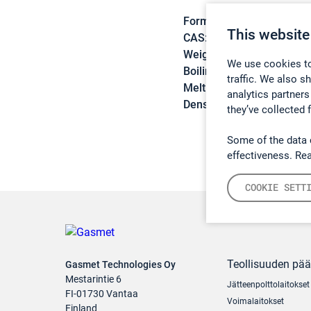
Formula:
C4H13N3
This website
CAS:
111-40-0
Weight:
103,17 g/mol
We use cookies to
Boiling point:
207 °C
traffic. We also s
Melting point:
-35 °C
analytics partners
Density:
0,778 g/cm3
they’ve collected 
Some of the data 
effectiveness. Re
COOKIE SETT
Teollisuuden pä
Gasmet Technologies Oy
Mestarintie 6
Jätteenpolttolaitokset
FI-01730 Vantaa
Voimalaitokset
Finland