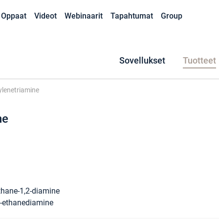
Oppaat
Videot
Webinaarit
Tapahtumat
Group
Sovellukset
Tuotteet
ylenetriamine
ne
thane-1,2-diamine
2-ethanediamine