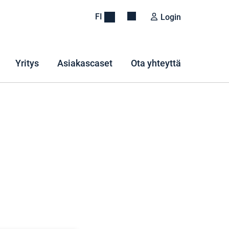
FI
Login
Yritys
Asiakascaset
Ota yhteyttä