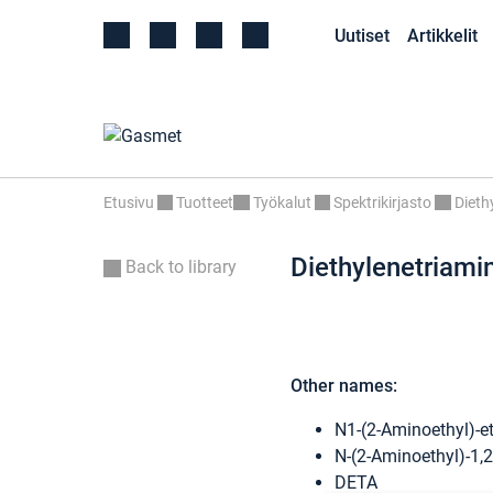
Uutiset
Artikkelit
Etusivu
Tuotteet
Työkalut
Spektrikirjasto
Dieth
Diethylenetriami
Back to library
Other names:
N1-(2-Aminoethyl)-e
N-(2-Aminoethyl)-1,
DETA