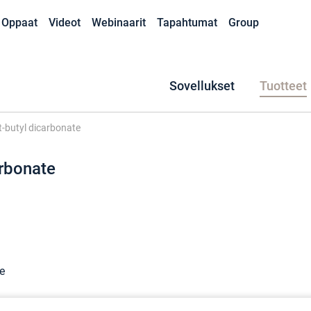
Oppaat
Videot
Webinaarit
Tapahtumat
Group
Sovellukset
Tuotteet
rt-butyl dicarbonate
arbonate
te