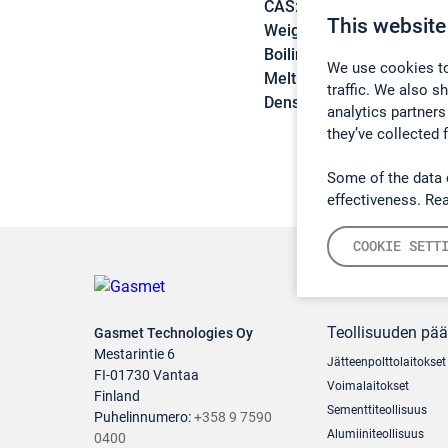
CAS:
24424-99-5
This website
Weight:
218,25 g/mol
Boiling point:
56 °C (0,5 
We use cookies to
Melting point:
20 – 23 °C
traffic. We also s
Density:
0,95 g/cm3
analytics partners
they’ve collected 
Some of the data 
effectiveness. Re
COOKIE SETT
Teollisuuden pä
Gasmet Technologies Oy
Mestarintie 6
Jätteenpolttolaitokset
FI-01730 Vantaa
Voimalaitokset
Finland
Sementtiteollisuus
Puhelinnumero:
+358 9 7590
Alumiiniteollisuus
0400