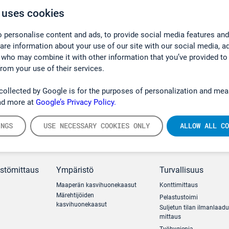
 uses cookies
mmHg)
 personalise content and ads, to provide social media features and
hare information about your use of our site with our social media, a
 who may combine it with other information that you’ve provided to
from your use of their services.
collected by Google is for the purposes of personalization and mea
ad more at
Google’s Privacy Policy.
INGS
USE NECESSARY COOKIES ONLY
ALLOW ALL CO
ästömittaus
Ympäristö
Turvallisuus
Maaperän kasvihuonekaasut
Konttimittaus
Märehtijöiden
Pelastustoimi
kasvihuonekaasut
Suljetun tilan ilmanlaad
mittaus