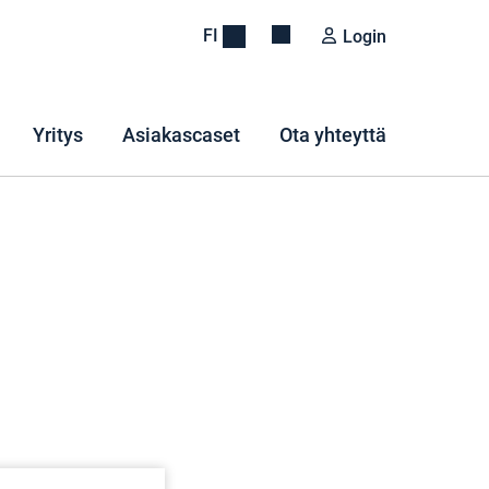
FI
Login
Yritys
Asiakascaset
Ota yhteyttä