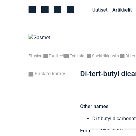
Uutiset
Artikkelit
Etusivu
Tuotteet
Työkalut
Spektrikirjasto
Di-te
Di-tert-butyl dic
Back to library
Other names:
Di-t-butyl dicarbona
Formula:
C10H18O5