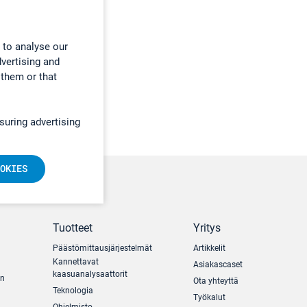
 to analyse our
dvertising and
 them or that
suring advertising
OKIES
Tuotteet
Yritys
Päästömittausjärjestelmät
Artikkelit
Kannettavat
Asiakascaset
kaasuanalysaattorit
un
Ota yhteyttä
Teknologia
Työkalut