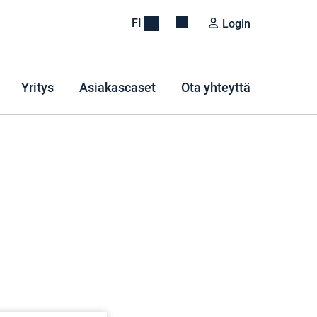
FI
Login
Yritys
Asiakascaset
Ota yhteyttä