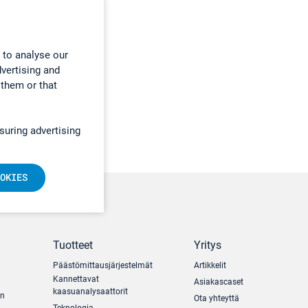
 to analyse our
dvertising and
 them or that
suring advertising
OKIES
Tuotteet
Yritys
Päästömittausjärjestelmät
Artikkelit
Kannettavat
Asiakascaset
kaasuanalysaattorit
un
Ota yhteyttä