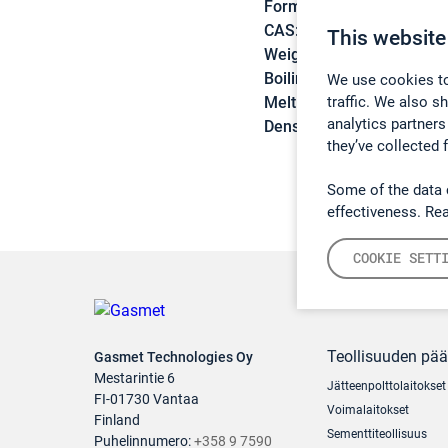
Formula:
D2O
CAS:
7789-20-0
This website
Weight:
20,03 g/mol
Boiling point:
101,4 °C
We use cookies to
traffic. We also s
Melting point:
-3,8 °C
analytics partners
Density:
1,1059 g/cm3
they’ve collected 
Some of the data 
effectiveness. Re
COOKIE SETT
Teollisuuden pä
Gasmet Technologies Oy
Mestarintie 6
Jätteenpolttolaitokset
FI-01730 Vantaa
Voimalaitokset
Finland
Sementtiteollisuus
Puhelinnumero:
+358 9 7590