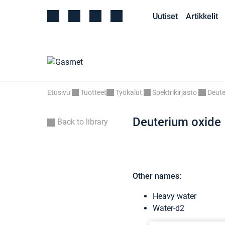
Uutiset
Artikkelit
Etusivu
Tuotteet
Työkalut
Spektrikirjasto
Deute
Deuterium oxide
Back to library
Other names:
Heavy water
Water-d2