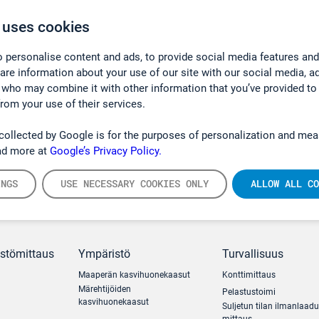
 uses cookies
 personalise content and ads, to provide social media features and
hare information about your use of our site with our social media, a
 who may combine it with other information that you’ve provided to
from your use of their services.
collected by Google is for the purposes of personalization and mea
ad more at
Google’s Privacy Policy.
INGS
USE NECESSARY COOKIES ONLY
ALLOW ALL CO
ästömittaus
Ympäristö
Turvallisuus
Maaperän kasvihuonekaasut
Konttimittaus
Märehtijöiden
Pelastustoimi
kasvihuonekaasut
Suljetun tilan ilmanlaad