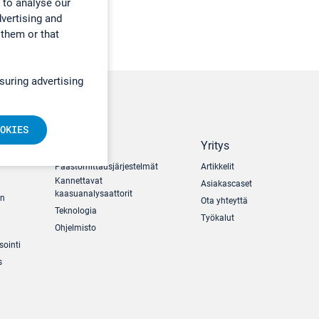
 to analyse our
dvertising and
 them or that
suring advertising
OKIES
Tuotteet
Yritys
Päästömittausjärjestelmät
Artikkelit
Kannettavat
Asiakascaset
kaasuanalysaattorit
un
Ota yhteyttä
Teknologia
Työkalut
Ohjelmisto
sointi
s