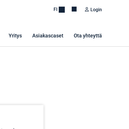
FI
Login
Yritys
Asiakascaset
Ota yhteyttä