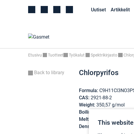
Uutiset
Artikkelit
Etusivu
Tuotteet
Työkalut
Spektrikirjasto
Chlor
Chlorpyrifos
Back to library
Formula:
C9H11Cl3NO3P
CAS:
2921-88-2
Weight:
350,57 g/mol
Boiling point:
160 °C (dec
Melting point:
42 °C
This website
Density:
1,4 g/cm3