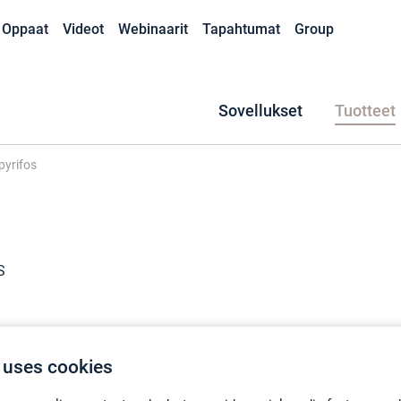
Oppaat
Videot
Webinaarit
Tapahtumat
Group
Sovellukset
Tuotteet
pyrifos
S
omposes)
 uses cookies