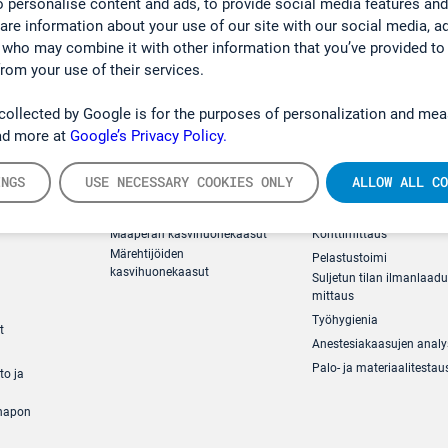
 personalise content and ads, to provide social media features and
hare information about your use of our site with our social media, a
 who may combine it with other information that you’ve provided to
from your use of their services.
collected by Google is for the purposes of personalization and mea
ad more at
Google’s Privacy Policy.
INGS
USE NECESSARY COOKIES ONLY
ALLOW ALL CO
ästömittaus
Ympäristö
Turvallisuus
Maaperän kasvihuonekaasut
Konttimittaus
Märehtijöiden
Pelastustoimi
kasvihuonekaasut
Suljetun tilan ilmanlaad
mittaus
Työhygienia
t
Anestesiakaasujen analy
Palo- ja materiaalitestau
to ja
ihapon