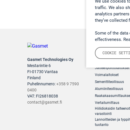
We use cookies to
traffic. We also s
analytics partners
they’ve collected 
Some of the data 
effectiveness. Re
COOKIE SETT
Teollisuuden pä
Gasmet Technologies Oy
Mestarintie 6
Jätteenpolttolaitokset
FI-01730 Vantaa
Voimalaitokset
Finland
Sementtiteollisuus
Puhelinnumero:
+358 9 7590
Alumiiniteollisuus
0400
VAT: FI26818038
Raakakaasumittaukse
contact@gasmet.fi
Vertailumittaus
Hiilidioksidin talteenot
varastointi
Lannoitteiden ja typp
tuotanto