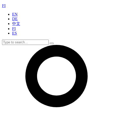
FI
EN
DE
中文
FI
ES