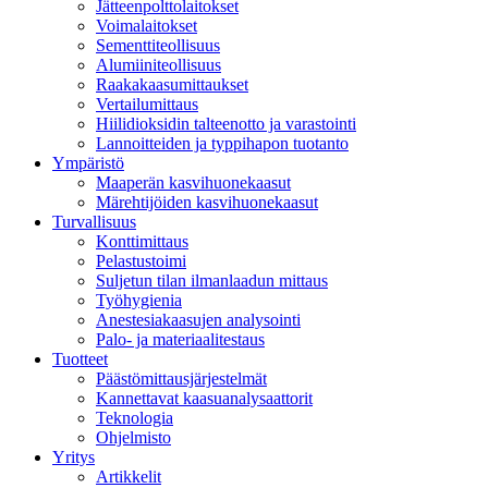
Jätteenpolttolaitokset
Voimalaitokset
Sementtiteollisuus
Alumiiniteollisuus
Raakakaasumittaukset
Vertailumittaus
Hiilidioksidin talteenotto ja varastointi
Lannoitteiden ja typpihapon tuotanto
Ympäristö
Maaperän kasvihuonekaasut
Märehtijöiden kasvihuonekaasut
Turvallisuus
Konttimittaus
Pelastustoimi
Suljetun tilan ilmanlaadun mittaus
Työhygienia
Anestesiakaasujen analysointi
Palo- ja materiaalitestaus
Tuotteet
Päästömittausjärjestelmät
Kannettavat kaasuanalysaattorit
Teknologia
Ohjelmisto
Yritys
Artikkelit