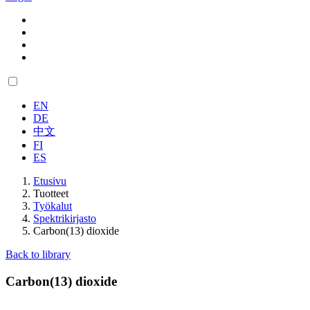
EN
DE
中文
FI
ES
Etusivu
Tuotteet
Työkalut
Spektrikirjasto
Carbon(13) dioxide
Back to library
Carbon(13) dioxide