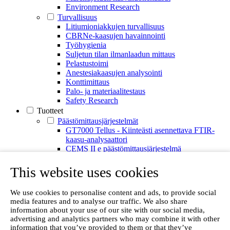
Environment Research
Turvallisuus
Litiumioniakkujen turvallisuus
CBRNe-kaasujen havainnointi
Työhygienia
Suljetun tilan ilmanlaadun mittaus
Pelastustoimi
Anestesiakaasujen analysointi
Konttimittaus
Palo- ja materiaalitestaus
Safety Research
Tuotteet
Päästömittausjärjestelmät
GT7000 Tellus - Kiinteästi asennettava FTIR-
kaasu-analysaattori
CEMS II e päästömittausjärjestelmä
CMM elohopeamittausjärjestelmät
GT90 Dioxin+ dioksiininäytteenottojärjestelmä
This website uses cookies
CX4000
CX4015
We use cookies to personalise content and ads, to provide social
Monipistenäytteenoton järjestelmä
media features and to analyse our traffic. We also share
Happianalysaattori
information about your use of our site with our social media,
GFID-analysaattori
advertising and analytics partners who may combine it with other
Kannettavat kaasuanalysaattorit
information that you’ve provided to them or that they’ve