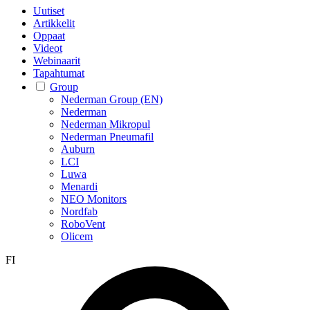
Uutiset
Artikkelit
Oppaat
Videot
Webinaarit
Tapahtumat
Group
Nederman Group (EN)
Nederman
Nederman Mikropul
Nederman Pneumafil
Auburn
LCI
Luwa
Menardi
NEO Monitors
Nordfab
RoboVent
Olicem
FI