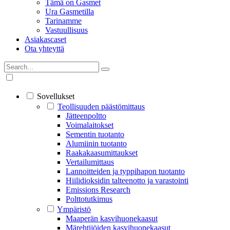
Tämä on Gasmet
Ura Gasmetilla
Tarinamme
Vastuullisuus
Asiakascaset
Ota yhteyttä
Sovellukset
Teollisuuden päästömittaus
Jätteenpoltto
Voimalaitokset
Sementin tuotanto
Alumiinin tuotanto
Raakakaasumittaukset
Vertailumittaus
Lannoitteiden ja typpihapon tuotanto
Hiilidioksidin talteenotto ja varastointi
Emissions Research
Polttotutkimus
Ympäristö
Maaperän kasvihuonekaasut
Märehtijöiden kasvihuonekaasut