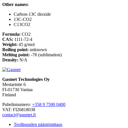
Other names:
Carbon-13C dioxide
13C-CO2
C13CO2
Formula:
CO2
CAS:
1111-72-4
Weight:
45 g/mol
Boiling point:
unknown
Melting point:
-78 (sublimation)
Density:
N/A
Gasmet Technologies Oy
Mestarintie 6
FI-01730 Vantaa
Finland
Puhelinnumero:
+358 9 7590 0400
VAT: FI26818038
contact@gasmet.fi
Teollisuuden päästömittaus