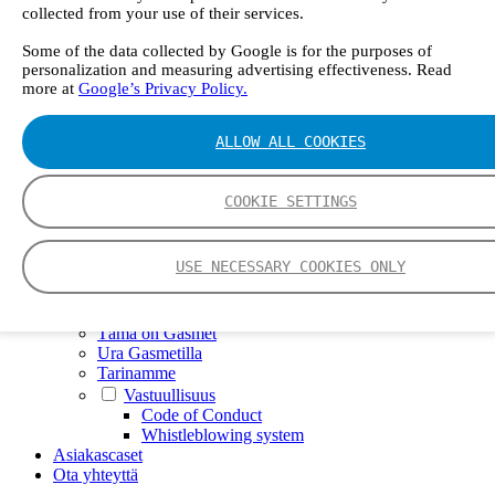
GT6000 Mobilis
collected from your use of their services.
GT5000 Terra
DX4015
Some of the data collected by Google is for the purposes of
Kannettava näytteenottojärjestelmä
personalization and measuring advertising effectiveness. Read
Gasmet-kalibrointilaite
more at
Google’s Privacy Policy.
Digitaaliset tuotteet
Insight digitaalinen ratkaisu
ALLOW ALL COOKIES
Calcmet ohjelmisto
Huolto
Teknologia
COOKIE SETTINGS
FTIR
CVAF
Työkalut
USE NECESSARY COOKIES ONLY
Gasmetin älypuhelinsovellus
Spektrikirjasto
Yritys
Tämä on Gasmet
Ura Gasmetilla
Tarinamme
Vastuullisuus
Code of Conduct
Whistleblowing system
Asiakascaset
Ota yhteyttä