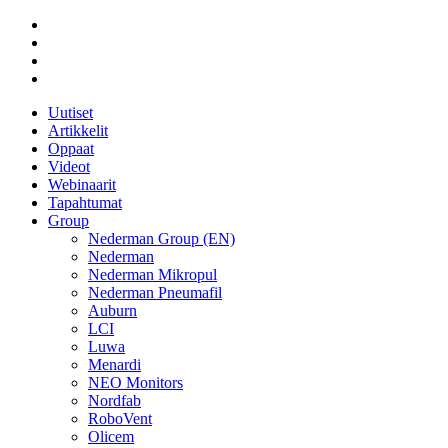
Uutiset
Artikkelit
Oppaat
Videot
Webinaarit
Tapahtumat
Group
Nederman Group (EN)
Nederman
Nederman Mikropul
Nederman Pneumafil
Auburn
LCI
Luwa
Menardi
NEO Monitors
Nordfab
RoboVent
Olicem