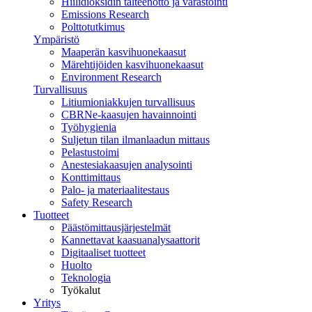
Hiilidioksidin talteenotto ja varastointi
Emissions Research
Polttotutkimus
Ympäristö
Maaperän kasvihuonekaasut
Märehtijöiden kasvihuonekaasut
Environment Research
Turvallisuus
Litiumioniakkujen turvallisuus
CBRNe-kaasujen havainnointi
Työhygienia
Suljetun tilan ilmanlaadun mittaus
Pelastustoimi
Anestesiakaasujen analysointi
Konttimittaus
Palo- ja materiaalitestaus
Safety Research
Tuotteet
Päästömittausjärjestelmät
Kannettavat kaasuanalysaattorit
Digitaaliset tuotteet
Huolto
Teknologia
Työkalut
Yritys