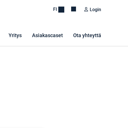
FI
Login
Yritys
Asiakascaset
Ota yhteyttä