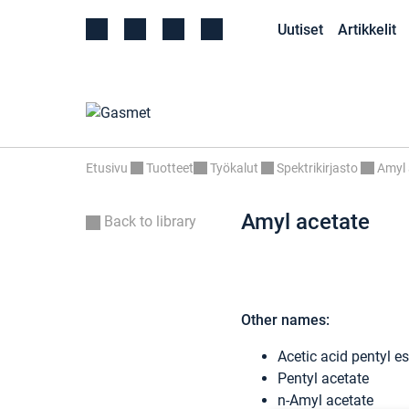
Uutiset
Artikkelit
Etusivu
Tuotteet
Työkalut
Spektrikirjasto
Amyl 
Amyl acetate
Back to library
Other names:
Acetic acid pentyl es
Pentyl acetate
n-Amyl acetate