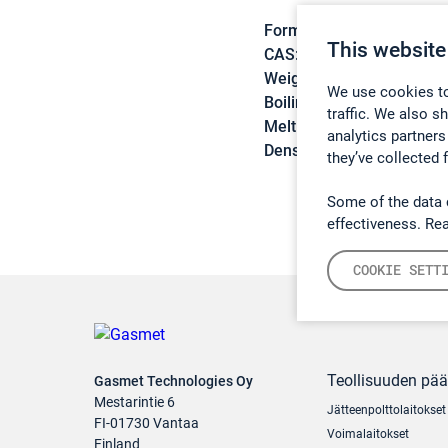
Formula:
C7H14O2
This website
CAS:
628-63-7
Weight:
130,18 g/mol
We use cookies to
Boiling point:
149,3 °C
traffic. We also s
Melting point:
-70,8 °C
analytics partners
Density:
0,8752 g/cm3
they’ve collected 
Some of the data 
effectiveness. Re
COOKIE SETT
Teollisuuden pä
Gasmet Technologies Oy
Mestarintie 6
Jätteenpolttolaitokset
FI-01730 Vantaa
Voimalaitokset
Finland