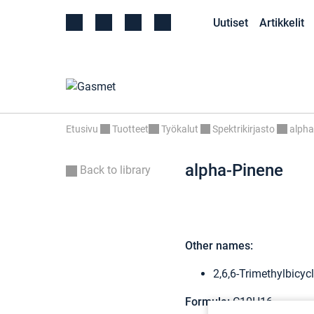
Uutiset
Artikkelit
Etusivu
Tuotteet
Työkalut
Spektrikirjasto
alpha
alpha-Pinene
Back to library
Other names:
2,6,6-Trimethylbicyc
Formula:
C10H16