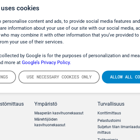
 uses cookies
 personalise content and ads, to provide social media features and
hare information about your use of our site with our social media, a
 who may combine it with other information that you’ve provided to
from your use of their services.
collected by Google is for the purposes of personalization and mea
ad more at
Google’s Privacy Policy.
INGS
USE NECESSARY COOKIES ONLY
ALLOW ALL CO
ästömittaus
Ympäristö
Turvallisuus
Maaperän kasvihuonekaasut
Konttimittaus
Märehtijöiden
Pelastustoimi
kasvihuonekaasut
Suljetun tilan ilmanlaad
mittaus