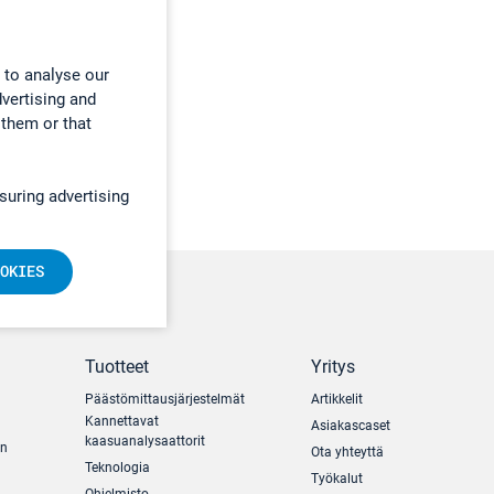
 to analyse our
dvertising and
 them or that
suring advertising
OKIES
Tuotteet
Yritys
Päästömittausjärjestelmät
Artikkelit
Kannettavat
Asiakascaset
kaasuanalysaattorit
un
Ota yhteyttä
Teknologia
Työkalut