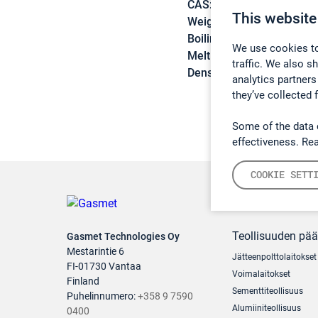
CAS:
80-56-8
This website
Weight:
136,24 g/mol
Boiling point:
156 °C
We use cookies to
Melting point:
-55 °C
traffic. We also s
Density:
0,858 g/cm3
analytics partners
they’ve collected 
Some of the data 
effectiveness. Re
COOKIE SETT
Teollisuuden pä
Gasmet Technologies Oy
Mestarintie 6
Jätteenpolttolaitokset
FI-01730 Vantaa
Voimalaitokset
Finland
Sementtiteollisuus
Puhelinnumero:
+358 9 7590
Alumiiniteollisuus
0400