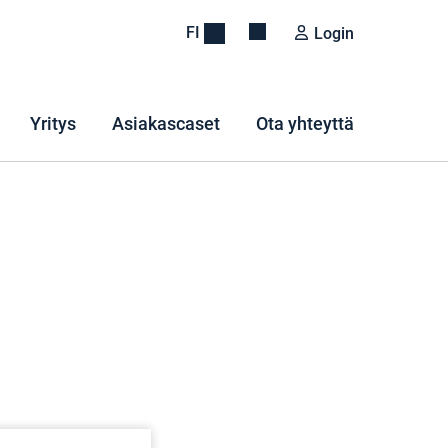
FI
Login
Yritys
Asiakascaset
Ota yhteyttä