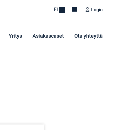
FI
Login
Yritys
Asiakascaset
Ota yhteyttä