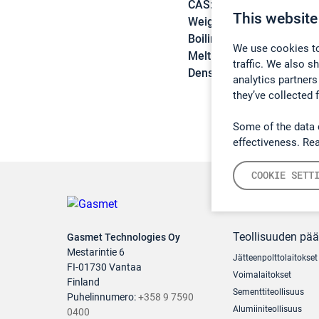
CAS:
96-33-3
This website
Weight:
86,09 g/mol
Boiling point:
80,5 °C
We use cookies to
Melting point:
-76,5 °C
traffic. We also s
Density:
0,9535 g/cm3
analytics partners
they’ve collected 
Some of the data 
effectiveness. Re
COOKIE SETT
Teollisuuden pä
Gasmet Technologies Oy
Mestarintie 6
Jätteenpolttolaitokset
FI-01730 Vantaa
Voimalaitokset
Finland
Sementtiteollisuus
Puhelinnumero:
+358 9 7590
Alumiiniteollisuus
0400