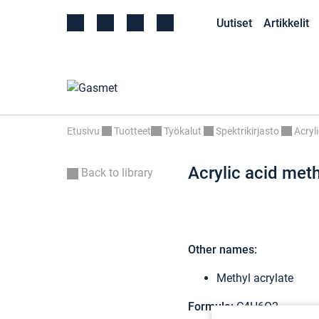
Uutiset
Artikkelit
Etusivu
Tuotteet
Työkalut
Spektrikirjasto
Acryl
Acrylic acid meth
Back to library
Other names:
Methyl acrylate
Formula:
C4H6O2