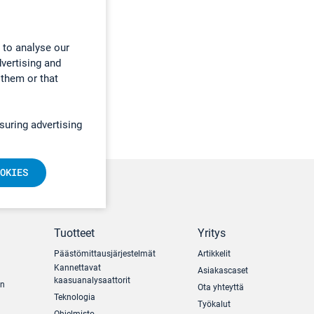
 to analyse our
dvertising and
 them or that
suring advertising
OKIES
Tuotteet
Yritys
Päästömittausjärjestelmät
Artikkelit
Kannettavat
Asiakascaset
kaasuanalysaattorit
un
Ota yhteyttä
Teknologia
Työkalut