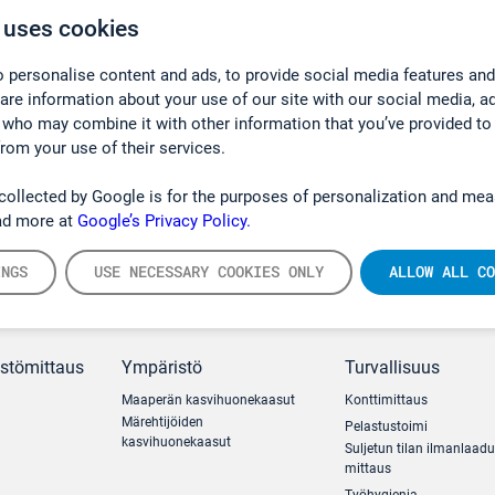
 uses cookies
 personalise content and ads, to provide social media features and
hare information about your use of our site with our social media, a
 who may combine it with other information that you’ve provided to
from your use of their services.
collected by Google is for the purposes of personalization and mea
ad more at
Google’s Privacy Policy.
INGS
USE NECESSARY COOKIES ONLY
ALLOW ALL CO
ästömittaus
Ympäristö
Turvallisuus
Maaperän kasvihuonekaasut
Konttimittaus
Märehtijöiden
Pelastustoimi
kasvihuonekaasut
Suljetun tilan ilmanlaad
mittaus