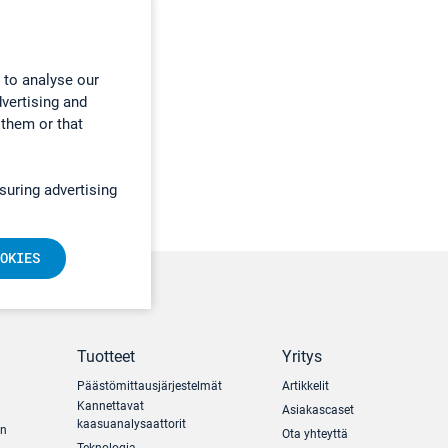
 to analyse our
dvertising and
 them or that
suring advertising
OKIES
Tuotteet
Yritys
Päästömittausjärjestelmät
Artikkelit
Kannettavat
Asiakascaset
kaasuanalysaattorit
un
Ota yhteyttä