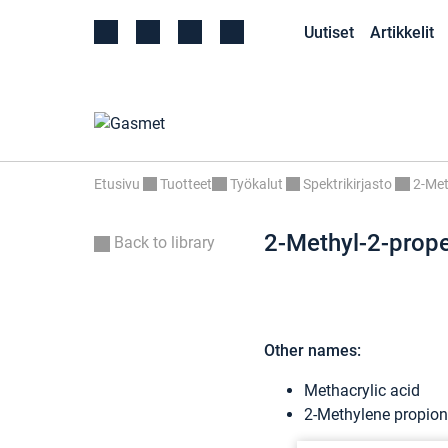
Uutiset
Artikkelit
Etusivu
Tuotteet
Työkalut
Spektrikirjasto
2-Met
2-Methyl-2-prope
Back to library
Other names:
Methacrylic acid
2-Methylene propion