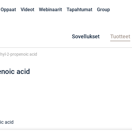
Oppaat
Videot
Webinaarit
Tapahtumat
Group
Sovellukset
Tuotteet
hyl-2-propenoic acid
noic acid
ic acid