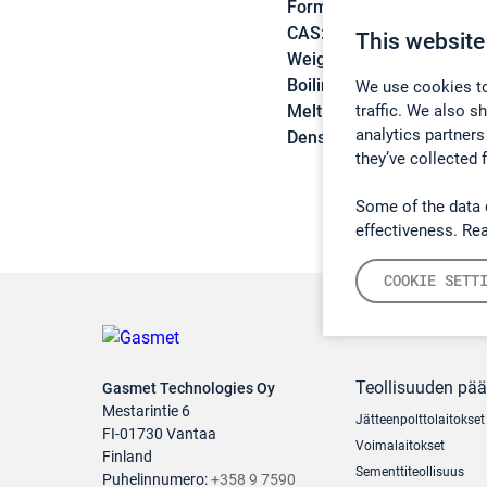
Formula:
C4H6O2
CAS:
79-41-4
This website
Weight:
86,09 g/mol
Boiling point:
161 °C
We use cookies to
traffic. We also s
Melting point:
14 °C
analytics partners
Density:
1,0153 g/cm3
they’ve collected 
Some of the data 
effectiveness. Re
COOKIE SETT
Teollisuuden pä
Gasmet Technologies Oy
Mestarintie 6
Jätteenpolttolaitokset
FI-01730 Vantaa
Voimalaitokset
Finland
Sementtiteollisuus
Puhelinnumero:
+358 9 7590