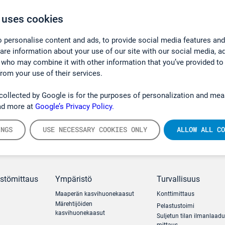
 uses cookies
 personalise content and ads, to provide social media features and
hare information about your use of our site with our social media, a
 who may combine it with other information that you’ve provided to
from your use of their services.
collected by Google is for the purposes of personalization and mea
ad more at
Google’s Privacy Policy.
INGS
USE NECESSARY COOKIES ONLY
ALLOW ALL CO
ästömittaus
Ympäristö
Turvallisuus
Maaperän kasvihuonekaasut
Konttimittaus
Märehtijöiden
Pelastustoimi
kasvihuonekaasut
Suljetun tilan ilmanlaad