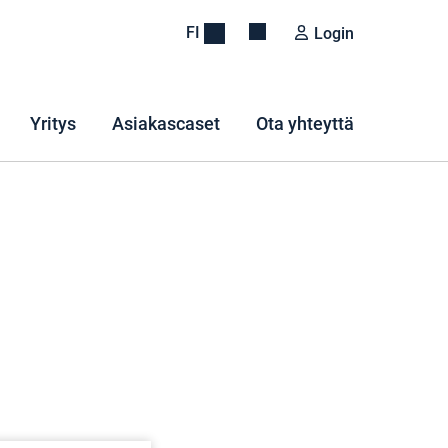
FI
Login
Yritys
Asiakascaset
Ota yhteyttä