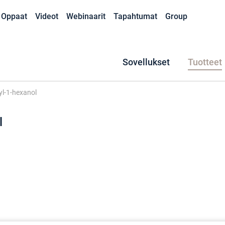
Oppaat
Videot
Webinaarit
Tapahtumat
Group
Sovellukset
Tuotteet
yl-1-hexanol
l