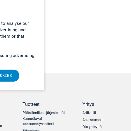
 to analyse our
dvertising and
 them or that
suring advertising
OKIES
Tuotteet
Yritys
Päästömittausjärjestelmät
Artikkelit
Kannettavat
Asiakascaset
kaasuanalysaattorit
un
Ota yhteyttä