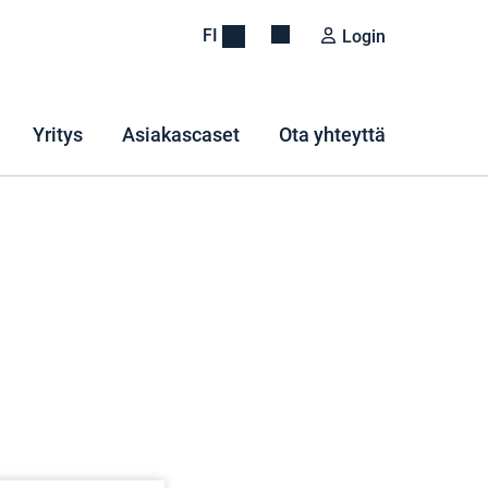
FI
Login
Yritys
Asiakascaset
Ota yhteyttä