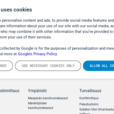
 uses cookies
 personalise content and ads, to provide social media features and
hare information about your use of our site with our social media, a
 who may combine it with other information that you’ve provided to
from your use of their services.
collected by Google is for the purposes of personalization and mea
ad more at
Google’s Privacy Policy.
INGS
USE NECESSARY COOKIES ONLY
ALLOW ALL CO
ästömittaus
Ympäristö
Turvallisuus
Maaperän kasvihuonekaasut
Konttimittaus
Märehtijöiden
Pelastustoimi
kasvihuonekaasut
Suljetun tilan ilmanlaad