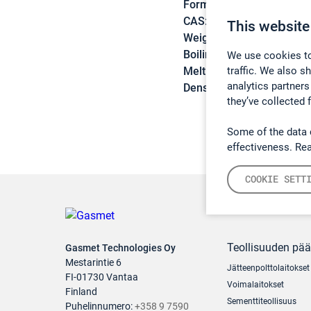
Formula:
C8H18O
CAS:
104-76-7
This website
Weight:
130,23 g/mol
Boiling point:
184,7 °C
We use cookies to
traffic. We also s
Melting point:
-75 °C
analytics partners
Density:
0,8328 g/cm3
they’ve collected 
Some of the data 
effectiveness. Re
COOKIE SETT
Teollisuuden pä
Gasmet Technologies Oy
Mestarintie 6
Jätteenpolttolaitokset
FI-01730 Vantaa
Voimalaitokset
Finland
Sementtiteollisuus
Puhelinnumero:
+358 9 7590