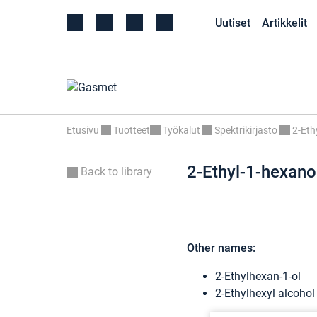
Uutiset
Artikkelit
Etusivu
Tuotteet
Työkalut
Spektrikirjasto
2-Eth
2-Ethyl-1-hexano
Back to library
Other names:
2-Ethylhexan-1-ol
2-Ethylhexyl alcohol