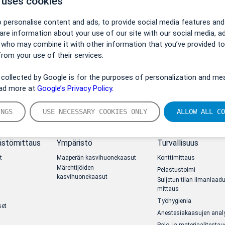
 uses cookies
 personalise content and ads, to provide social media features and
hare information about your use of our site with our social media, a
s who may combine it with other information that you’ve provided t
from your use of their services.
collected by Google is for the purposes of personalization and mea
ead more at
Google’s Privacy Policy.
INGS
USE NECESSARY COOKIES ONLY
ALLOW ALL CO
ästömittaus
Ympäristö
Turvallisuus
t
Maaperän kasvihuonekaasut
Konttimittaus
Märehtijöiden
Pelastustoimi
kasvihuonekaasut
Suljetun tilan ilmanlaad
mittaus
Työhygienia
et
Anestesiakaasujen analy