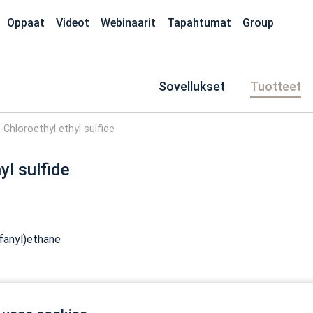
Oppaat
Videot
Webinaarit
Tapahtumat
Group
Sovellukset
Tuotteet
-Chloroethyl ethyl sulfide
yl sulfide
lfanyl)ethane