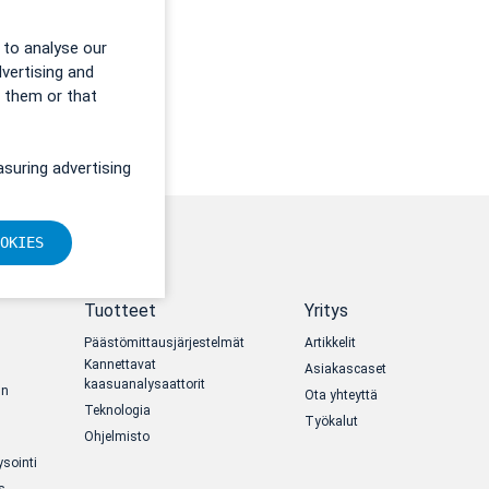
 to analyse our
dvertising and
o them or that
suring advertising
OKIES
Tuotteet
Yritys
Päästömittausjärjestelmät
Artikkelit
Kannettavat
Asiakascaset
kaasuanalysaattorit
un
Ota yhteyttä
Teknologia
Työkalut
Ohjelmisto
sointi