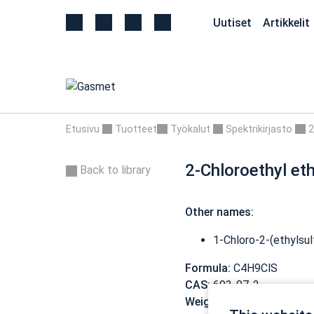
Uutiset
Artikkelit
Etusivu
Tuotteet
Työkalut
Spektrikirjasto
2
2-Chloroethyl eth
Back to library
Other names:
1-Chloro-2-(ethylsu
Formula:
C4H9ClS
CAS:
693-07-2
Weight:
124,63 g/mol