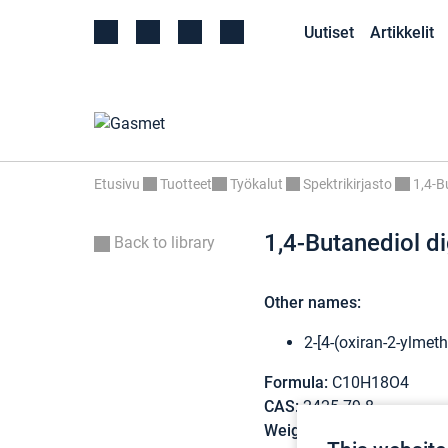
Uutiset
Artikkelit
Etusivu
Tuotteet
Työkalut
Spektrikirjasto
1,4-B
1,4-Butanediol di
Back to library
Other names:
2-[4-(oxiran-2-ylme
Formula:
C10H18O4
CAS:
2425-79-8
Weight:
202,250 g/mol