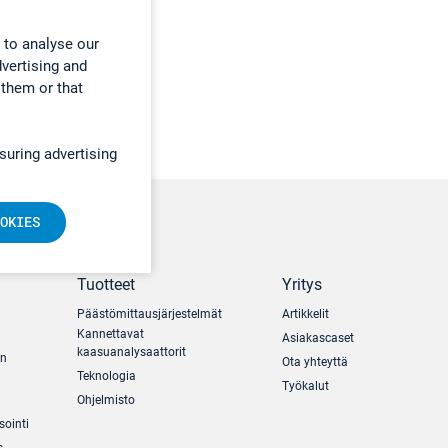
 to analyse our
dvertising and
 them or that
suring advertising
OKIES
Tuotteet
Yritys
Päästömittausjärjestelmät
Artikkelit
Kannettavat
Asiakascaset
kaasuanalysaattorit
un
Ota yhteyttä
Teknologia
Työkalut
Ohjelmisto
sointi