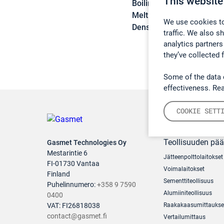
This website
Boiling point:
266 °C
Melting point:
-21,5 °C
We use cookies to
Density:
1,1 g/cm3
traffic. We also s
analytics partners
they’ve collected 
Some of the data 
effectiveness. Re
COOKIE SETT
Teollisuuden pä
Gasmet Technologies Oy
Mestarintie 6
Jätteenpolttolaitokset
FI-01730 Vantaa
Voimalaitokset
Finland
Sementtiteollisuus
Puhelinnumero:
+358 9 7590
Alumiiniteollisuus
0400
VAT: FI26818038
Raakakaasumittaukse
contact@gasmet.fi
Vertailumittaus