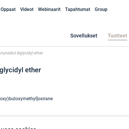
Oppaat
Videot
Webinaarit
Tapahtumat
Group
Sovellukset
Tuotteet
utanediol diglycidyl ether
glycidyl ether
thoxy)butoxymethyl]oxirane