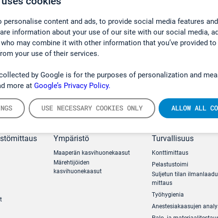
 uses cookies
 personalise content and ads, to provide social media features and
hare information about your use of our site with our social media, a
 who may combine it with other information that you’ve provided to
from your use of their services.
collected by Google is for the purposes of personalization and mea
ad more at
Google’s Privacy Policy.
INGS
USE NECESSARY COOKIES ONLY
ALLOW ALL CO
ästömittaus
Ympäristö
Turvallisuus
Maaperän kasvihuonekaasut
Konttimittaus
Märehtijöiden
Pelastustoimi
kasvihuonekaasut
Suljetun tilan ilmanlaad
mittaus
Työhygienia
t
Anestesiakaasujen analy