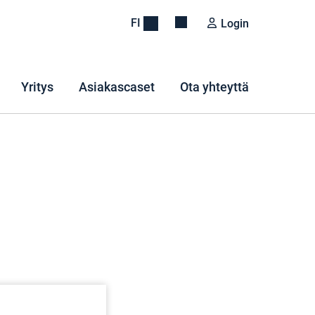
FI
Login
Yritys
Asiakascaset
Ota yhteyttä