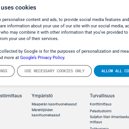
 uses cookies
 personalise content and ads, to provide social media features and
hare information about your use of our site with our social media, a
 who may combine it with other information that you’ve provided to
from your use of their services.
collected by Google is for the purposes of personalization and mea
ad more at
Google’s Privacy Policy.
INGS
USE NECESSARY COOKIES ONLY
ALLOW ALL CO
ästömittaus
Ympäristö
Turvallisuus
Maaperän kasvihuonekaasut
Konttimittaus
Märehtijöiden
Pelastustoimi
kasvihuonekaasut
Suljetun tilan ilmanlaad
mittaus