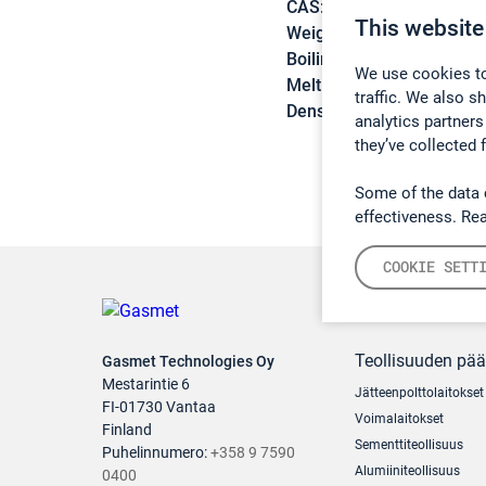
CAS:
142-28-9
This website
Weight:
112,99 g/mol
Boiling point:
120,4 °C
We use cookies to
Melting point:
-99,5 °C
traffic. We also s
Density:
1,1876 g/cm3
analytics partners
they’ve collected 
Some of the data 
effectiveness. Re
COOKIE SETT
Teollisuuden pä
Gasmet Technologies Oy
Mestarintie 6
Jätteenpolttolaitokset
FI-01730 Vantaa
Voimalaitokset
Finland
Sementtiteollisuus
Puhelinnumero:
+358 9 7590
Alumiiniteollisuus
0400