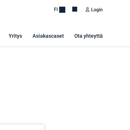
FI
Login
Yritys
Asiakascaset
Ota yhteyttä