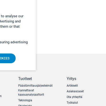
 to analyse our
dvertising and
 them or that
suring advertising
OKIES
Tuotteet
Yritys
Päästömittausjärjestelmät
Artikkelit
Kannettavat
Asiakascaset
kaasuanalysaattorit
un
Ota yhteyttä
Teknologia
Työkalut