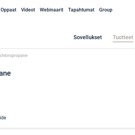
Oppaat
Videot
Webinaarit
Tapahtumat
Group
Sovellukset
Tuotteet
ichloropropane
pane
ide