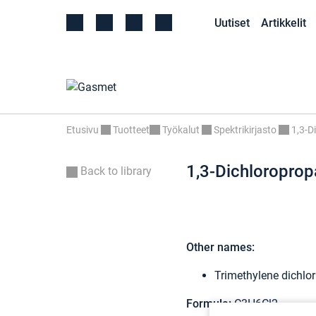
Uutiset
Artikkelit
Etusivu
Tuotteet
Työkalut
Spektrikirjasto
1,3-D
1,3-Dichloropro
Back to library
Other names:
Trimethylene dichlor
Formula:
C3H6Cl2