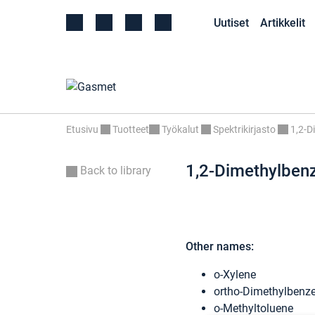
Uutiset
Artikkelit
Etusivu
Tuotteet
Työkalut
Spektrikirjasto
1,2-D
1,2-Dimethylben
Back to library
Other names:
o-Xylene
ortho-Dimethylbenz
o-Methyltoluene