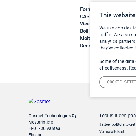
Formula:
C8H10
This website
CAS:
95-47-6
Weight:
106,17 g/mol
We use cookies to
Boiling point:
144,4 °C
traffic. We also s
Melting point:
-25,2 °C
analytics partners
Density:
0,8758 g/cm3
they’ve collected 
Some of the data 
effectiveness. Re
COOKIE SETT
Teollisuuden pä
Gasmet Technologies Oy
Mestarintie 6
Jätteenpolttolaitokset
FI-01730 Vantaa
Voimalaitokset
Finland