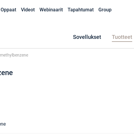
Oppaat
Videot
Webinaarit
Tapahtumat
Group
Sovellukset
Tuotteet
imethylbenzene
zene
ene