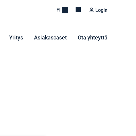
FI
Login
Yritys
Asiakascaset
Ota yhteyttä