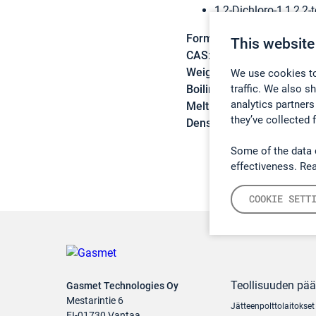
1,2-Dichloro-1,1,2,2-
Formula:
C2Cl2F4
This website
CAS:
76-14-2
Weight:
170,92 g/mol
We use cookies to
traffic. We also s
Boiling point:
3,5 °C
analytics partners
Melting point:
-94 °C
they’ve collected 
Density:
1,455 g/cm3
Some of the data 
effectiveness. Re
COOKIE SETT
Teollisuuden pä
Gasmet Technologies Oy
Mestarintie 6
Jätteenpolttolaitokset
FI-01730 Vantaa