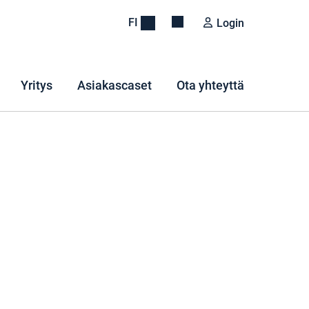
FI
Login
Yritys
Asiakascaset
Ota yhteyttä