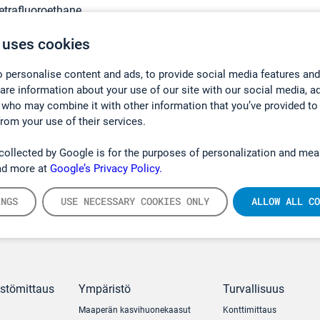
tetrafluoroethane
 uses cookies
 personalise content and ads, to provide social media features and
hare information about your use of our site with our social media, a
 who may combine it with other information that you’ve provided to
from your use of their services.
collected by Google is for the purposes of personalization and mea
ad more at
Google’s Privacy Policy.
INGS
USE NECESSARY COOKIES ONLY
ALLOW ALL CO
ästömittaus
Ympäristö
Turvallisuus
Maaperän kasvihuonekaasut
Konttimittaus