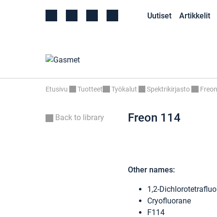
Uutiset
Artikkelit
Etusivu
Tuotteet
Työkalut
Spektrikirjasto
Freon
Freon 114
Back to library
Other names:
1,2-Dichlorotetraflu
Cryofluorane
F114