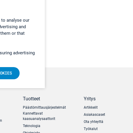
 to analyse our
dvertising and
 them or that
suring advertising
OKIES
Tuotteet
Yritys
Päästömittausjärjestelmät
Artikkelit
Kannettavat
Asiakascaset
kaasuanalysaattorit
un
Ota yhteyttä
Teknologia
Työkalut