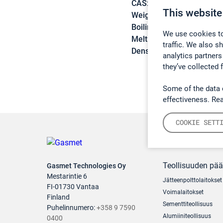
CAS:
111-66-0
This website
Weight:
112,21 g/mol
Boiling point:
121 °C
We use cookies to
Melting point:
-102 °C
traffic. We also s
Density:
0,715 g/cm3
analytics partners
they’ve collected 
Some of the data 
effectiveness. Re
COOKIE SETT
Teollisuuden pä
Gasmet Technologies Oy
Mestarintie 6
Jätteenpolttolaitokset
FI-01730 Vantaa
Voimalaitokset
Finland
Sementtiteollisuus
Puhelinnumero:
+358 9 7590
Alumiiniteollisuus
0400