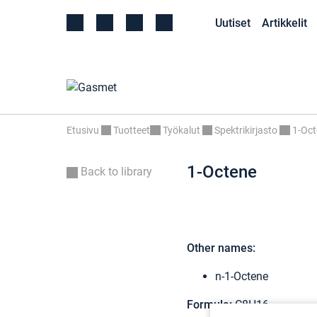
Uutiset
Artikkelit
Etusivu
Tuotteet
Työkalut
Spektrikirjasto
1-Oct
1-Octene
Back to library
Other names:
n-1-Octene
Formula:
C8H16