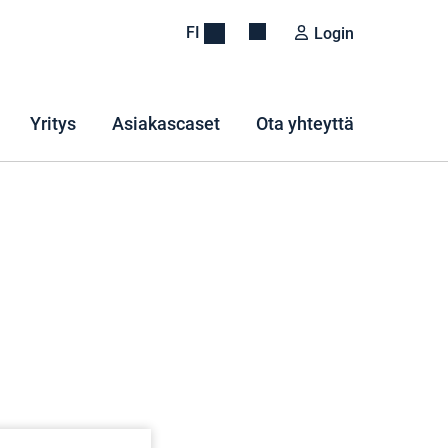
FI
Login
Yritys
Asiakascaset
Ota yhteyttä