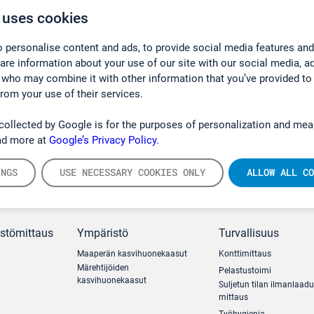
 uses cookies
 personalise content and ads, to provide social media features and
hare information about your use of our site with our social media, a
 who may combine it with other information that you’ve provided to
from your use of their services.
collected by Google is for the purposes of personalization and mea
ad more at
Google’s Privacy Policy.
INGS
USE NECESSARY COOKIES ONLY
ALLOW ALL CO
ästömittaus
Ympäristö
Turvallisuus
Maaperän kasvihuonekaasut
Konttimittaus
Märehtijöiden
Pelastustoimi
kasvihuonekaasut
Suljetun tilan ilmanlaad
mittaus