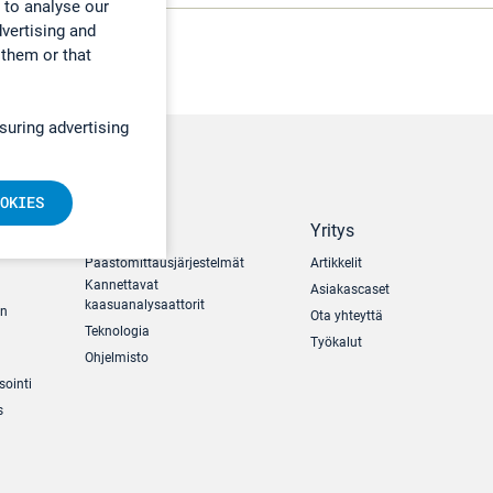
 to analyse our
dvertising and
 them or that
suring advertising
OKIES
Tuotteet
Yritys
Päästömittausjärjestelmät
Artikkelit
Kannettavat
Asiakascaset
kaasuanalysaattorit
un
Ota yhteyttä
Teknologia
Työkalut
Ohjelmisto
sointi
s