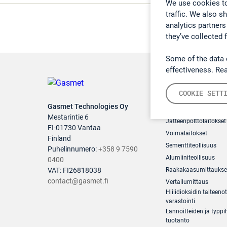
We use cookies to
traffic. We also s
analytics partners
they’ve collected 
Some of the data 
effectiveness. Re
COOKIE SETT
Teollisuuden pä
Gasmet Technologies Oy
Mestarintie 6
Jätteenpolttolaitokset
FI-01730 Vantaa
Voimalaitokset
Finland
Sementtiteollisuus
Puhelinnumero:
+358 9 7590
Alumiiniteollisuus
0400
VAT: FI26818038
Raakakaasumittaukse
contact@gasmet.fi
Vertailumittaus
Hiilidioksidin talteenot
varastointi
Lannoitteiden ja typp
tuotanto