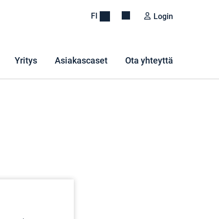
FI
Login
Yritys
Asiakascaset
Ota yhteyttä