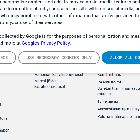
 personalise content and ads, to provide social media features and
hare information about your use of our site with our social media, a
 who may combine it with other information that you’ve provided to
from your use of their services.
collected by Google is for the purposes of personalization and mea
ad more at
Google’s Privacy Policy.
INGS
USE NECESSARY COOKIES ONLY
ALLOW ALL CO
ästömittaus
Ympäristö
Turvallisuus
Maaperän kasvihuonekaasut
Konttimittaus
Märehtijöiden
Pelastustoimi
kasvihuonekaasut
Suljetun tilan ilmanlaad
mittaus
Työhygienia
t
Anestesiakaasujen analy
Palo- ja materiaalitestau
to ja
ihapon