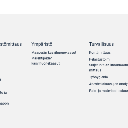
ästömittaus
Ympäristö
Turvallisuus
Maaperän kasvihuonekaasut
Konttimittaus
Märehtijöiden
Pelastustoimi
kasvihuonekaasut
Suljetun tilan ilmanlaad
mittaus
Työhygienia
t
Anestesiakaasujen analy
Palo- ja materiaalitestau
to ja
ihapon