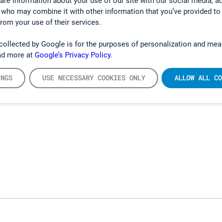
hare information about your use of our site with our social media, a
 who may combine it with other information that you’ve provided to
from your use of their services.
collected by Google is for the purposes of personalization and mea
ad more at
Google’s Privacy Policy.
INGS
USE NECESSARY COOKIES ONLY
ALLOW ALL CO