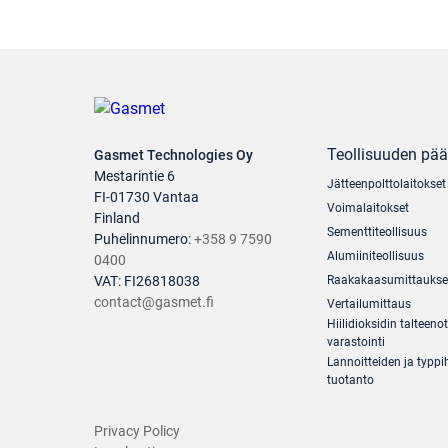
Teollisuuden pä
Gasmet Technologies Oy
Mestarintie 6
Jätteenpolttolaitokset
FI-01730 Vantaa
Voimalaitokset
Finland
Sementtiteollisuus
Puhelinnumero:
+358 9 7590
Alumiiniteollisuus
0400
VAT: FI26818038
Raakakaasumittaukse
contact@gasmet.fi
Vertailumittaus
Hiilidioksidin talteenot
varastointi
Lannoitteiden ja typp
tuotanto
Privacy Policy