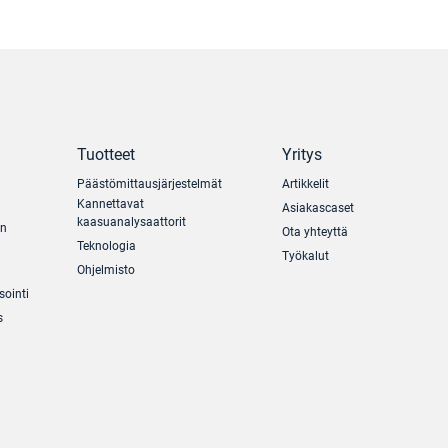
Tuotteet
Yritys
Päästömittausjärjestelmät
Artikkelit
Kannettavat
Asiakascaset
kaasuanalysaattorit
un
Ota yhteyttä
Teknologia
Työkalut
Ohjelmisto
sointi
s