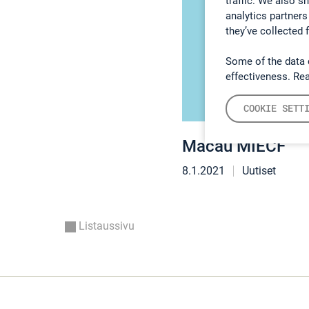
traffic. We also s
analytics partners
they’ve collected 
Some of the data 
effectiveness. Re
COOKIE SETT
Macau MIECF
8.1.2021
Uutiset
Listaussivu