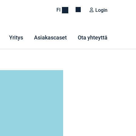
FI
Login
Yritys
Asiakascaset
Ota yhteyttä