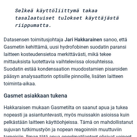
Selkeä käyttöliittymä takaa
tasalaatuiset tulokset käyttäjästä
riippumatta.
Datasensen toimitusjohtaja
Jari Hakkarainen
sanoo, että
Gasmetin kehittämä, uusi hydrofobinen suodatin paransi
laitteen kosteudensietoa merkittävästi, mikä tekee
mittauksista luotettavia vaihtelevissa olosuhteissa.
Suodatin estää kondensaation muodostamien pisaroiden
pääsyn analysaattorin optisille pinnoille, lisäten laitteen
toiminta-aikaa.
Gasmet asiakkaan tukena
Hakkaraisen mukaan Gasmetilta on saanut apua ja tukea
nopeasti ja asiantuntevasti, myös muissakin asioissa kuin
pelkästään laitteen käyttöohjeissa. Tämä on mahdollistanut
sujuvan tutkimustyön ja nopean reagoinnin muuttuviin
tarpeisiin. Ilman tätä apua ongelmatilanteet olisivat voineet