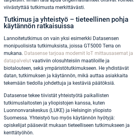
viivästyttää tutkimusta merkittävästi.
Tutkimus ja yhteistyö – tieteellinen pohja
käytännön ratkaisuissa
Lannoitetutkimus on vain yksi esimerkki Datasensen
monipuolisista tutkimuksista, joissa GT5000 Terra on
mukana.
Datasense tarjoaa modernit IoT mittausasemat ja
datapalvelut
vaativiin olosuhteisiin maatiloille ja
biotalouteen, sekä ympäristötutkimukseen. He yhdistävät
datan, tutkimuksen ja käytännön, mikä auttaa asiakkaita
tekemään tiedolla johdettuja ja kestäviä päätöksiä.
Datasense tekee tiivistät yhteistyötä paikallisten
tutkimuslaitosten ja yliopistojen kanssa, kuten
Luonnonvarakeskus (LUKE) ja Helsingin yliopisto
Suomessa. Yhteistyö tuo myös käytännön hyötyjä:
opiskelijat pääsevät mukaan tieteelliseen tutkimukseen ja
kenttätyöhön.