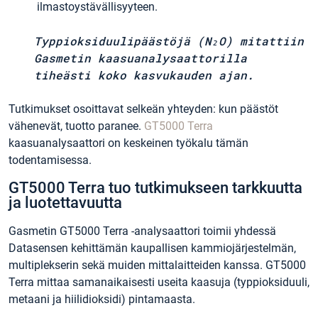
ilmastoystävällisyyteen.
Typpioksiduulipäästöjä (N₂O) mitattiin
Gasmetin kaasuanalysaattorilla
tiheästi koko kasvukauden ajan.
Tutkimukset osoittavat selkeän yhteyden: kun päästöt
vähenevät, tuotto paranee.
GT5000 Terra
kaasuanalysaattori on keskeinen työkalu tämän
todentamisessa.
GT5000 Terra tuo tutkimukseen tarkkuutta
ja luotettavuutta
Gasmetin GT5000 Terra -analysaattori toimii yhdessä
Datasensen kehittämän kaupallisen kammiojärjestelmän,
multiplekserin sekä muiden mittalaitteiden kanssa. GT5000
Terra mittaa samanaikaisesti useita kaasuja (typpioksiduuli,
metaani ja hiilidioksidi) pintamaasta.