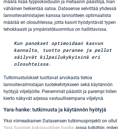
määrä lisää typpioksiduulin ja metaanin päästöjä, liian
vähäinen heikentää satoa. Datasense selvittää yhdessä
lannoitevalmistajien kanssa lannoitteen optimaalista
määrää eri olosuhteissa, jotta kasvit hyödyntävät typen
tehokkaasti ja ympäristökuormitus on hallittavissa.
Kun panokset optimoidaan kasvun
kannalta, tuotto paranee ja pellot
säilyvät kilpailukykyisinä eri
olosuhteissa.
Tutkimustulokset tuottavat arvokasta tietoa
lannoitevalmistajan tuotekehitykseen sekä käytännön
hyötyjä viljelijöille. Pienemmät päästöt ja parempi hiilen
kierto näkyvät arjessa vastuullisempana viljelynä.
Yara-hanke: tutkimusta ja käytännön hyötyjä
Yksi viimeaikainen Datasensen tutkimusprojekti on ollut
Yara Suomen kaksivuotinen hanke
, jossa tutkittiin, miten