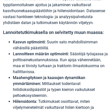
typpilannoituksen ajoitus ja jakaminen vaikuttavat
kasvihuonekaasupäästöihin ja hiilensidontaan. Datasense
vastasi hankkeen teknologia- ja analyysipalveluista
yhdistäen datan ja tutkimuksen käytännön viljelyyn.
Lannoitetutkimuksella on selvitetty muun muassa:
Kasvun optimointi:
Suurin sato mahdollisimman
vähäisillä päästöillä.
Lannoitteen määrän optimointi:
Säästöjä työajassa ja
polttoainekustannuksissa. Kun ajoja vähennetään,
maa ei tiivisty turhaan ja traktorin ilmastokuorma on
hallittavissa.
Maahengityksen ja kaasujen dynamiikan
ymmärtäminen:
Mittaukset todentavat
hiilidioksidipäästöt ja typen kierron vaikutukset
peltoekosysteemiin.
Hiilensidonta:
Tutkimukset osoittavat, miten
viljelymenetelmät vaikuttavat hiilen kiertoon ja