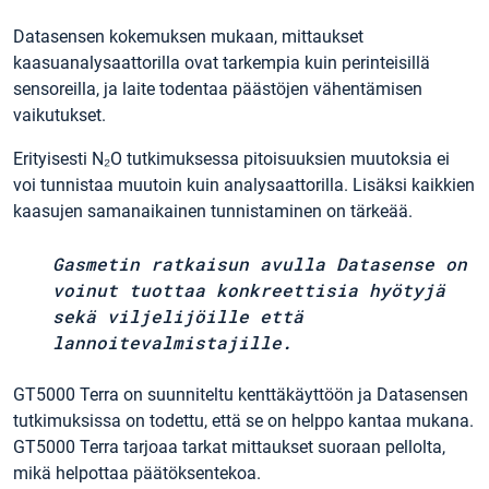
Datasensen kokemuksen mukaan, mittaukset
kaasuanalysaattorilla ovat tarkempia kuin perinteisillä
sensoreilla, ja laite todentaa päästöjen vähentämisen
vaikutukset.
Erityisesti N₂O tutkimuksessa pitoisuuksien muutoksia ei
voi tunnistaa muutoin kuin analysaattorilla. Lisäksi kaikkien
kaasujen samanaikainen tunnistaminen on tärkeää.
Gasmetin ratkaisun avulla Datasense on
voinut tuottaa konkreettisia hyötyjä
sekä viljelijöille että
lannoitevalmistajille.
GT5000 Terra on suunniteltu kenttäkäyttöön ja Datasensen
tutkimuksissa on todettu, että se on helppo kantaa mukana.
GT5000 Terra tarjoaa tarkat mittaukset suoraan pellolta,
mikä helpottaa päätöksentekoa.