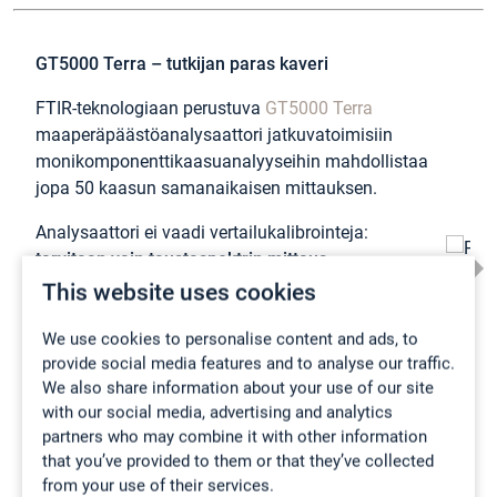
GT5000 Terra – tutkijan paras kaveri
FTIR-teknologiaan perustuva
GT5000 Terra
maaperäpäästöanalysaattori jatkuvatoimisiin
monikomponenttikaasuanalyyseihin mahdollistaa
jopa 50 kaasun samanaikaisen mittauksen.
Analysaattori ei vaadi vertailukalibrointeja:
tarvitaan vain taustaspektrin mittaus
typpikaasulla
. Kenttämittaus on nopeaa ja
This website uses cookies
yksinkertaista, ja pieni koko tekee siitä
houkuttelevan vaihtoehdon myös
We use cookies to personalise content and ads, to
provide social media features and to analyse our traffic.
laboratorioympäristöön.
We also share information about your use of our site
Tutustu tarkemmin
GT5000 Terra -
with our social media, advertising and analytics
monikaasuanalysaattoriin
partners who may combine it with other information
that you’ve provided to them or that they’ve collected
from your use of their services.