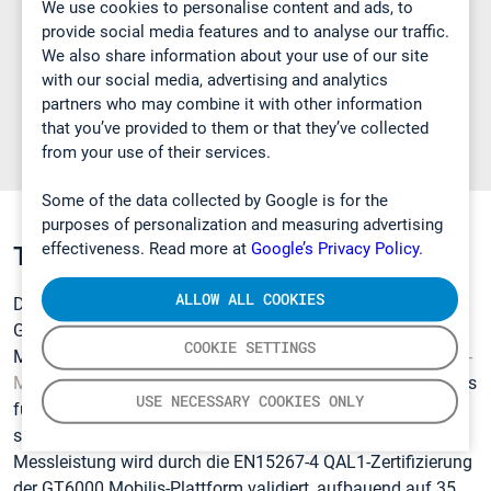
We use cookies to personalise content and ads, to
Gaskomponenten: über die Calcmet-Software
provide social media features and to analyse our traffic.
hinzufügbar oder anpassbar
We also share information about your use of our site
with our social media, advertising and analytics
partners who may combine it with other information
that you’ve provided to them or that they’ve collected
from your use of their services.
Some of the data collected by Google is for the
purposes of personalization and measuring advertising
effectiveness. Read more at
Google’s Privacy Policy.
Teil der Gasmet FTIR-Produktfamilie
ALLOW ALL COOKIES
Der GT7000 Tellus setzt die Produktfamilie der nächsten
Generation fort, die durch GT5000 Terra und GT6000
COOKIE SETTINGS
Mobilis definiert wurde — alle basieren auf demselben
FTIR-
Messprinzip
. Terra ist für Feldmessungen ausgelegt, Mobilis
USE NECESSARY COOKIES ONLY
für portable Abgasmessungskampagnen und Tellus für die
stationäre,
rackmontierte
Systemintegration. Die
Messleistung wird durch die EN15267-4 QAL1-Zertifizierung
der GT6000 Mobilis-Plattform validiert, aufbauend auf 35