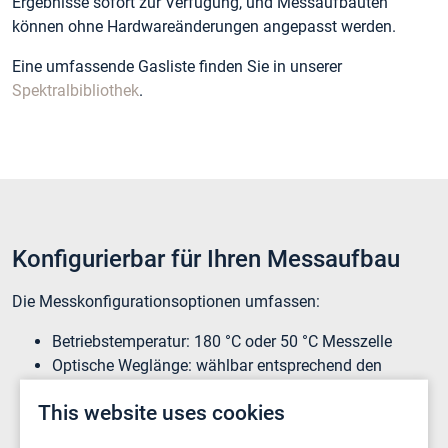
Ergebnisse sofort zur Verfügung, und Messaufbauten
können ohne Hardwareänderungen angepasst werden.
Eine umfassende Gasliste finden Sie in unserer
Spektralbibliothek
.
Konfigurierbar für Ihren Messaufbau
Die Messkonfigurationsoptionen umfassen
:
Betriebstemperatur: 180 °C oder 50 °C Messzelle
Optische Weglänge: wählbar entsprechend den
Empfindlichkeitsanforderungen
This website uses cookies
Druckkompensation: für Messungen bei nicht
atmosphärischem Druck