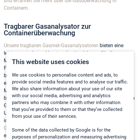
und erfahren Sie mehr über die Gasüberwachung in
Containern.
Tragbarer Gasanalysator zur
Containerüberwachung
Unsere tragbaren Gasmet-Gasanalysatoren
bieten eine
leistungsstarke und kostengünstige Lösung für die
Messung von Gasen in Schiffscontainern. Der Einsatz der
This website uses cookies
FTIR-Technologie ermöglicht die Messung einer
We use cookies to personalise content and ads, to
beispiellosen Anzahl an verschiedenen Gasen, welches zu
provide social media features and to analyse our traffic.
einer verbesserten Sicherheit der Angestellten führt. Die
We also share information about your use of our site
Möglichkeit, 50 Komponenten gleichzeitig zu messen,
with our social media, advertising and analytics
bedeutet, dass die Probe speziell auf die jeweils wichtigsten
partners who may combine it with other information
Gase hin untersucht werden kann, und im Falle, dass etwas
that you’ve provided to them or that they’ve collected
Unerwartetes gefunden werden sollte, stellt die FTIR das
from your use of their services.
ideale Werkzeug zur Identifizierung dieses Gases dar. Unser
GT5000 Terra
ist langlebig, liefert schnelle Ergebnisse,
Some of the data collected by Google is for the
erfordert keine Kalibriergase (außer N
für Nullmessungen)
purposes of personalization and measuring advertising
2