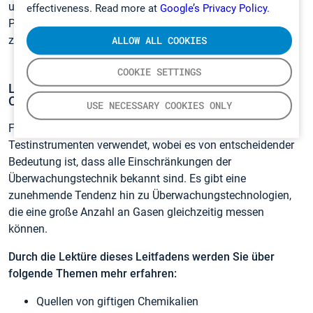
und benötigt keine weiteren Verbrauchsmaterialien für die
effectiveness. Read more at
Google’s Privacy Policy.
Probenahme, wodurch die Betriebskosten für diese Lösung
zudem außergewöhnlich niedrig sind.
ALLOW ALL COOKIES
COOKIE SETTINGS
LEITFADEN FÜR DIE GASÜBERWACHUNG VON
CONTAINERN
USE NECESSARY COOKIES ONLY
Für die Prüfung von Containern wird eine Vielzahl an
Testinstrumenten verwendet, wobei es von entscheidender
Bedeutung ist, dass alle Einschränkungen der
Überwachungstechnik bekannt sind. Es gibt eine
zunehmende Tendenz hin zu Überwachungstechnologien,
die eine große Anzahl an Gasen gleichzeitig messen
können.
Durch die Lektüre dieses Leitfadens werden Sie über
folgende Themen mehr erfahren:
Quellen von giftigen Chemikalien