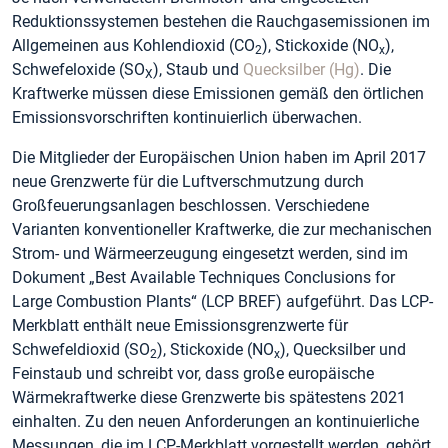
Reduktionssystemen bestehen die Rauchgasemissionen im
Allgemeinen aus Kohlendioxid (CO
), Stickoxide (NO
),
2
x
Schwefeloxide (SO
), Staub und
Quecksilber (Hg)
. Die
X
Kraftwerke müssen diese Emissionen gemäß den örtlichen
Emissionsvorschriften kontinuierlich überwachen.
Die Mitglieder der Europäischen Union haben im April 2017
neue Grenzwerte für die Luftverschmutzung durch
Großfeuerungsanlagen beschlossen. Verschiedene
Varianten konventioneller Kraftwerke, die zur mechanischen
Strom- und Wärmeerzeugung eingesetzt werden, sind im
Dokument „Best Available Techniques Conclusions for
Large Combustion Plants“ (LCP BREF) aufgeführt. Das LCP-
Merkblatt enthält neue Emissionsgrenzwerte für
Schwefeldioxid (SO
), Stickoxide (NO
), Quecksilber und
2
x
Feinstaub und schreibt vor, dass große europäische
Wärmekraftwerke diese Grenzwerte bis spätestens 2021
einhalten. Zu den neuen Anforderungen an kontinuierliche
Messungen, die im LCP-Merkblatt vorgestellt werden, gehört