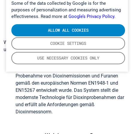
Some of the data collected by Google is for the
Quecksilberemissionen aus heißen, feuchten und
purposes of personalization and measuring advertising
korrosiven Gasströmen unter Anwendung der
effectiveness. Read more at
Google’s Privacy Policy.
Kaltdampf-Atomfluoreszenz-Technologie (CVAF).
ALLOW ALL COOKIES
Wir bieten zudem auch ein Probenahmesystem für Dioxine
COOKIE SETTINGS
und Furane:
USE NECESSARY COOKIES ONLY
Das
Dioxin-Monitoring-System GT90 Dioxin+
ist ein
MCERTS-zertifiziertes Gerät, das für die langfristige
Probenahme von Dioxinemissionen und Furanen
gemäß den europäischen Normen EN1948-1 und
EN15267 entwickelt wurde. Das System stellt die
modernste Technologie für Dioxinprobenahmen dar
und erfüllt alle Anforderungen gemäß
Dioxinmessnorm.