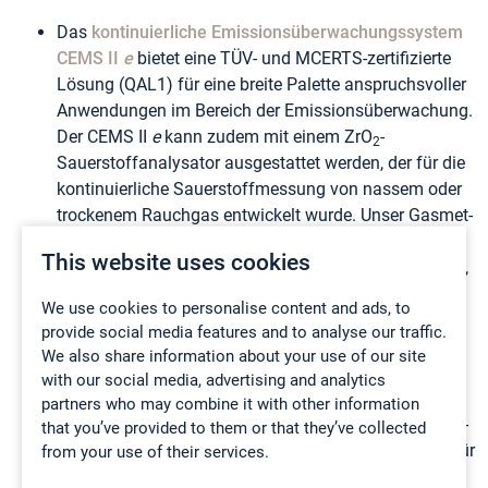
Das
kontinuierliche Emissionsüberwachungssystem
CEMS II
e
bietet eine TÜV- und MCERTS-zertifizierte
Lösung (QAL1) für eine breite Palette anspruchsvoller
Anwendungen im Bereich der Emissionsüberwachung.
Der CEMS II
e
kann zudem mit einem ZrO
-
2
Sauerstoffanalysator ausgestattet werden, der für die
kontinuierliche Sauerstoffmessung von nassem oder
trockenem Rauchgas entwickelt wurde. Unser Gasmet-
CEMS II e wird grundsätzlich zur gleichzeitigen
This website uses cookies
Messung der folgenden 16 Gase eingesetzt: H
O, CO
,
2
2
CO, N
O, NO, NO
, SO
, HCl, HF, NH
, CH4, C
H
, C
H
,
2
2
2
3
2
6
3
8
We use cookies to personalise content and ads, to
C
H
, and CH
O.
2
4
2
provide social media features and to analyse our traffic.
Das
kontinuierlichen
We also share information about your use of our site
Quecksilberüberwachungssysteme CMM
hat den
with our social media, advertising and analytics
niedrigsten zertifizierten Messbereich der Welt ( 0 – 5
partners who may combine it with other information
3
µg/m
) und verfügt über ein vollautomatisches QAL3-
that you’ve provided to them or that they’ve collected
Validierungstool.Dieses System eignen sich perfekt für
from your use of their services.
die kontinuierliche Überwachung von