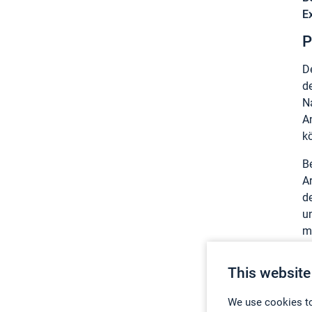
E
P
D
d
N
A
k
Be
A
d
u
m
w
This website
S
We use cookies to
D