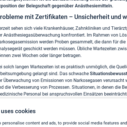
xposition der Belegschaft gegenüber Anästhesiemitteln.
robleme mit Zertifikaten – Unsicherheit und
erzeit sehen sich viele Krankenhäuser, Zahnkliniken und Tierärz
er Anästhesiegasüberwachung konfrontiert. Im Rahmen von Lösun
arkosegasemission werden Proben gesammelt, die dann für die E
nalysegerät geschickt werden müssen. Übliche Wartezeiten zwi
önnen zwei Wochen oder länger betragen.
i solch langen Wartezeiten ist es praktisch unmöglich, die Quell
rbeitsumgebung gelangt sind. Das schwache
Situationsbewuss
er Überwachung von Emissionen von Narkosegasen verursacht wi
nd die Verbesserung von Prozessen. Situationen, in denen die 
edizinische Personal bei anspruchsvollen Einsätzen beeinträcht
enn die Ergebnisse der Luftüberwachung in Echtzeit zur Verfügu
 uses cookies
chnelle und tragbare Messungen
 personalise content and ads, to provide social media features and
er Einsatz von
tragbaren Direktmessgeräten
bei der Emissionsübe