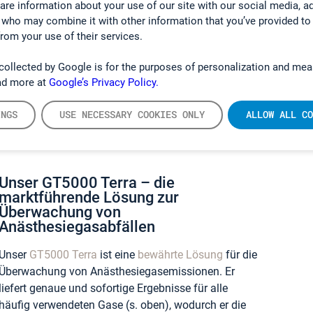
hare information about your use of our site with our social media, a
öglichkeit, alle häufig verwendeten Anästhesiegasemissionen glei
 who may combine it with other information that you’ve provided to
esundheitseinrichtungen mit mehreren Operationssälen. Da kei
from your use of their services.
robenaufbereitung erforderlich ist, können die Messungen wesent
rmöglicht umfassendere Untersuchungen der Luftqualität, da 
collected by Google is for the purposes of personalization and mea
erden können.
Die Vermeidung separater Probenahmen ist auch 
ad more at
Google’s Privacy Policy.
erbrauchsmaterialien für den Probenahmeprozess benötigt wer
etet eine ideale Lösung, da er die Luftqualität vor Ort messen k
INGS
USE NECESSARY COOKIES ONLY
ALLOW ALL CO
eeinträchtigt werden würde.
Unser GT5000 Terra – die
marktführende Lösung zur
Überwachung von
Anästhesiegasabfällen
Unser
GT5000 Terra
ist eine
bewährte Lösung
für die
Überwachung von Anästhesiegasemissionen. Er
liefert genaue und sofortige Ergebnisse für alle
häufig verwendeten Gase (s. oben), wodurch er die