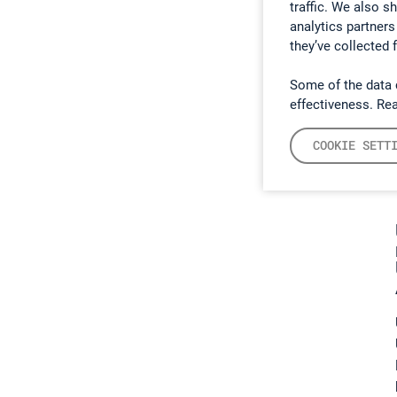
traffic. We also s
M
analytics partners
G
they’ve collected 
P
e
Some of the data 
w
effectiveness. Re
V
bi
COOKIE SETT
b