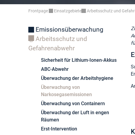
Frontpage
Einsatzgebiete
Arbeitsschutz und Gefah
Z
Emissionsüberwachung
A
Arbeitsschutz und
f
Gefahrenabwehr
E
Sicherheit für Lithium-Ionen-Akkus
S
ABC-Abwehr
E
Überwachung der Arbeitshygiene
A
Überwachung von
Narkosegasemissionen
Überwachung von Containern
Überwachung der Luft in engen
Räumen
Erst-Intervention
K