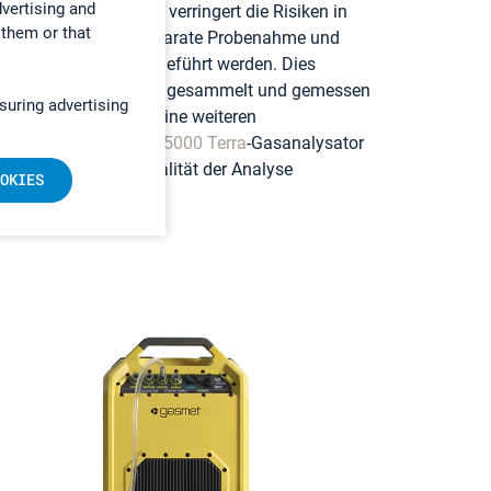
dvertising and
chzeitig zu messen, verringert die Risiken in
 them or that
ne zeitaufwändige separate Probenahme und
lich schneller durchgeführt werden. Dies
wesentlich mehr Proben gesammelt und gemessen
suring advertising
kosteneffizient
, da keine weiteren
den. Unser Gasmet
GT5000 Terra
-Gasanalysator
ann, ohne dass die Qualität der Analyse
OKIES