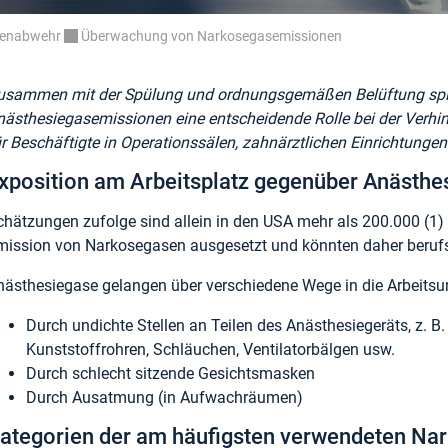
renabwehr
Überwachung von Narkosegasemissionen
usammen mit der Spülung und ordnungsgemäßen Belüftung spi
nästhesiegasemissionen eine entscheidende Rolle bei der Verhi
ür Beschäftigte in Operationssälen, zahnärztlichen Einrichtunge
xposition am Arbeitsplatz gegenüber Anästh
chätzungen zufolge sind allein in den USA mehr als 200.000 (1)
mission von Narkosegasen ausgesetzt und könnten daher berufs
nästhesiegase gelangen über verschiedene Wege in die Arbeits
Durch undichte Stellen an Teilen des Anästhesiegeräts, z. B
Kunststoffrohren, Schläuchen, Ventilatorbälgen usw.
Durch schlecht sitzende Gesichtsmasken
Durch Ausatmung (in Aufwachräumen)
ategorien der am häufigsten verwendeten Nar