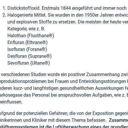
Distickstoffoxid. Erstmals 1844 eingeführt und immer noch
Halogenierte Mittel. Sie wurden in den 1950er Jahren entwi
und explosiven Stoffe zu ersetzen. Die meisten der heute 
Kategorie, wie z. B.
Halothan (Fluothane®)
Enfluran (Ethrane®)
Isofluran (Forane®)
Desfluran (Suprane®)
Sevofluran (Ultane®)
n verschiedenen Studien wurde ein positiver Zusammenhang zwi
eproduktionsproblemen bei Frauen und Entwicklungsstörungen
nderen kurz- und langfristigen gesundheitlichen Auswirkungen f
arkosegase das Personal bei anspruchsvollen Aufgaben, wie z. B
eeinflussen.
ufgrund der potenziellen Gefahren, die von der Exposition geg
linikerinnen und Kliniker mit diesem Thema befassen.
Zusammen
elüftungssystemen ist die Luftüberwachung eines der grundle