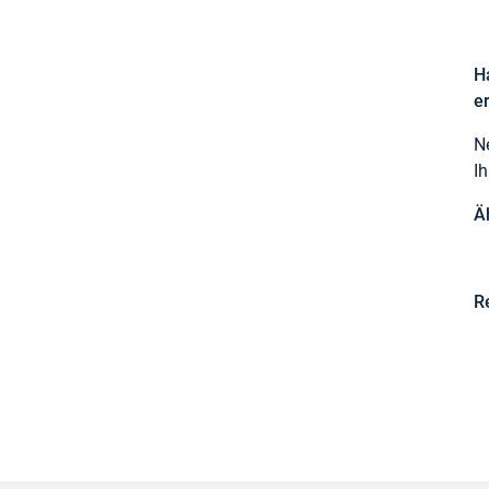
H
e
N
I
Ä
R