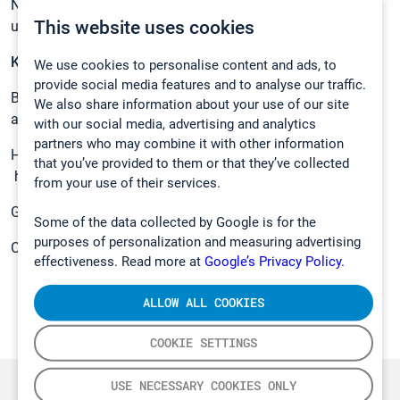
Nach erfolgreicher Einarbeitung ist eine Übernahme in ein
This website uses cookies
unbefristetes Arbeitsverhältnis geplant.
Kontakt:
We use cookies to personalise content and ads, to
provide social media features and to analyse our traffic.
Bitte senden Sie Ihre vollständigen Bewerbungsunterlagen
We also share information about your use of our site
an unseren
with our social media, advertising and analytics
partners who may combine it with other information
HR-Manager Frau Heike Hannig –
that you’ve provided to them or that they’ve collected
heike.hannig@gasmet.com
from your use of their services.
Gasmet Technologies GmbH
Some of the data collected by Google is for the
purposes of personalization and measuring advertising
Ostring 4 – 76131 Karlsruhe
effectiveness. Read more at
Google’s Privacy Policy.
ALLOW ALL COOKIES
COOKIE SETTINGS
USE NECESSARY COOKIES ONLY