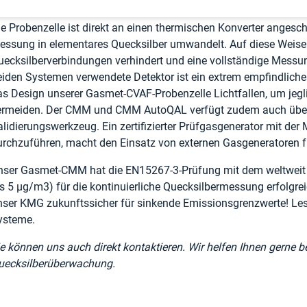
nd korrosiven Gasströmen ermöglicht.
ie Probenzelle ist direkt an einen thermischen Konverter angesch
essung in elementares Quecksilber umwandelt. Auf diese Weise
uecksilberverbindungen verhindert und eine vollständige Messun
eiden Systemen verwendete Detektor ist ein extrem empfindlic
as Design unserer Gasmet-CVAF-Probenzelle Lichtfallen, um jegli
ermeiden. Der CMM und CMM AutoQAL verfügt zudem auch über e
alidierungswerkzeug. Ein zertifizierter Prüfgasgenerator mit der
urchzuführen, macht den Einsatz von externen Gasgeneratoren f
nser Gasmet-CMM hat die EN15267-3-Prüfung mit dem weltweit ni
is 5 µg/m3) für die kontinuierliche Quecksilbermessung erfolgr
nser KMG zukunftssicher für sinkende Emissionsgrenzwerte! Lesen
ysteme.
ie können uns auch direkt kontaktieren. Wir helfen Ihnen gerne 
uecksilberüberwachung.