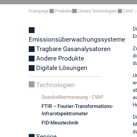
Frontpage
Produkte
Unsere Technologien
CVAF –
D
E
Emissionsüberwachungssysteme
Tragbare Gasanalysatoren
Z
d
Andere Produkte
d
Digitale Lösungen
U
we
Technologien
ab
Quecksilbermessung - CVAF
a
H
FTIR – Fourier-Transformations-
Infrarotspektrometer
D
FID-Messtechnik
M
d
Service