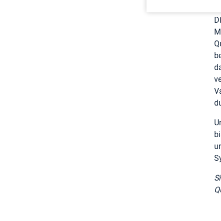
u
D
M
Q
b
d
v
V
d
U
b
u
S
S
Q