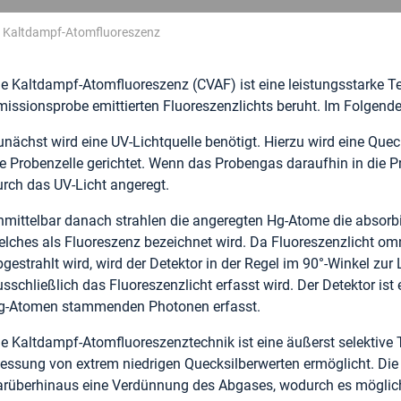
 Kaltdampf-Atomfluoreszenz
ie Kaltdampf-Atomfluoreszenz (CVAF) ist eine leistungsstarke T
missionsprobe emittierten Fluoreszenzlichts beruht. Im Folgenden
unächst wird eine UV-Lichtquelle benötigt. Hierzu wird eine Qu
ie Probenzelle gerichtet. Wenn das Probengas daraufhin in die P
urch das UV-Licht angeregt.
nmittelbar danach strahlen die angeregten Hg-Atome die absorb
lches als Fluoreszenz bezeichnet wird. Da Fluoreszenzlicht omnid
gestrahlt wird, wird der Detektor in der Regel im 90°-Winkel zur
usschließlich das Fluoreszenzlicht erfasst wird. Der Detektor is
g-Atomen stammenden Photonen erfasst.
ie Kaltdampf-Atomfluoreszenztechnik ist eine äußerst selektive 
essung von extrem niedrigen Quecksilberwerten ermöglicht. Die
arüberhinaus eine Verdünnung des Abgases, wodurch es möglich