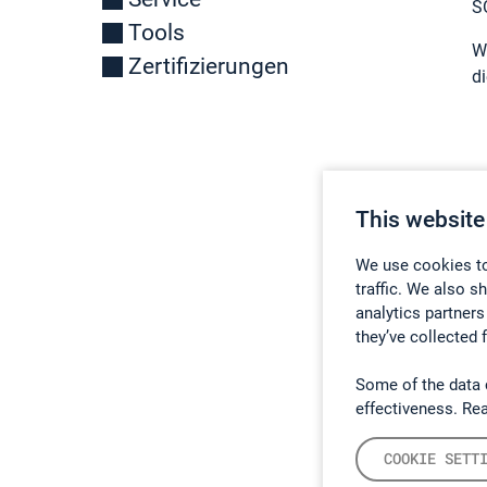
S
Tools
W
Zertifizierungen
d
D
This website
We use cookies to
traffic. We also s
analytics partners
they’ve collected 
Some of the data 
U
effectiveness. Re
U
COOKIE SETT
T