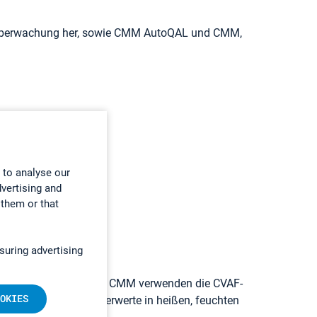
berüberwachung her, sowie CMM AutoQAL und CMM,
 to analyse our
dvertising and
 them or that
suring advertising
teme CMM AutoQAL und CMM verwenden die CVAF-
OKIES
iedrigster Quecksilberwerte in heißen, feuchten