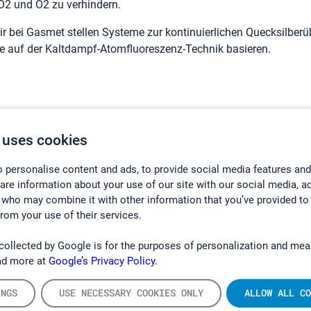
O2 und O2 zu verhindern.
ir bei Gasmet stellen Systeme zur kontinuierlichen Quecksil
ie auf der Kaltdampf-Atomfluoreszenz-Technik basieren.
ie wichtigsten Vorteile im Überblick
 uses cookies
Hohe Empfindlichkeit
 personalise content and ads, to provide social media features and
Äußerste Selektivität
hare information about your use of our site with our social media, a
Zukunftssichere Technik
 who may combine it with other information that you’ve provided to
from your use of their services.
collected by Google is for the purposes of personalization and mea
nsere Gasmet-Lösung
ad more at
Google’s Privacy Policy.
nsere kontinuierlichen Gasmet-Quecksilberüberwachungssys
INGS
USE NECESSARY COOKIES ONLY
ALLOW ALL CO
echnik mit unserem speziellen Gasmet-Design, das die Messung n