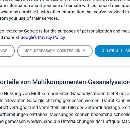
nser kontinuierliches Emissionsüberwachungssystem
CEMS II
e
hare information about your use of our site with our social media, a
uorwasserstoff, kontinuierlich identifizieren und messen.
 who may combine it with other information that you’ve provided to
from your use of their services.
ie Gasdetektion im Zusammenhang mit Batterien ist auch in der
ignet sich das tragbare GT6000 Mobilis als Lösung zur Messung 
collected by Google is for the purposes of personalization and mea
ad more at
Google’s Privacy Policy.
ie möchten mehr über die oben genannten Anwendung erfahren
eisten kann? Wir empfehlen Ihnen, folgende Artikel zu lesen:
Ga
INGS
USE NECESSARY COOKIES ONLY
ALLOW ALL CO
icherheitstests
orteile von Multikomponenten-Gasanalysatoren
ie Nutzung von Multikomponenten-Gasanalysatoren bietet unzähl
lle relevanten Gase gleichzeitig gemessen werden. Damit kann vi
ofort verfügbar und vermitteln ein Bild der Gefährdungslage. Z
aufbereitungen entfallen. Messungen können bedeutend schnell
nd gemessen werden, sind die Untersuchungen der Luftqualität vi