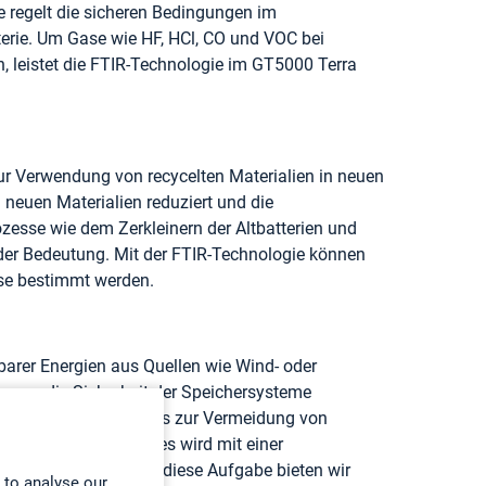
ie regelt die sicheren Bedingungen im
rie. Um Gase wie HF, HCl, CO und VOC bei
 leistet die FTIR-Technologie im GT5000 Terra
ur Verwendung von recycelten Materialien in neuen
 neuen Materialien reduziert und die
zesse wie dem Zerkleinern der Altbatterien und
er Bedeutung. Mit der FTIR-Technologie können
se bestimmt werden.
barer Energien aus Quellen wie Wind- oder
“ muss die Sicherheit der Speichersysteme
beispielsweise vor, dass zur Vermeidung von
on notwendig ist. Dies wird mit einer
stemen erreicht. Für diese Aufgabe bieten wir
 to analyse our