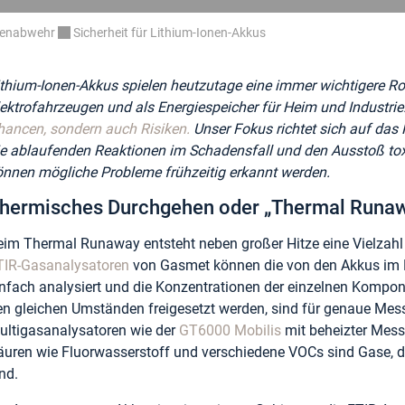
renabwehr
Sicherheit für Lithium-Ionen-Akkus
thium-Ionen-Akkus spielen heutzutage eine immer wichtigere Rolle,
lektrofahrzeugen und als Energiespeicher für Heim und Industrie
hancen, sondern auch Risiken.
Unser Fokus richtet sich auf das 
ie ablaufenden Reaktionen im Schadensfall und den Ausstoß t
önnen mögliche Probleme frühzeitig erkannt werden.
hermisches Durchgehen oder „Thermal Runaw
eim Thermal Runaway entsteht neben großer Hitze eine Vielzahl
TIR-Gasanalysatoren
von Gasmet können die von den Akkus im 
infach analysiert und die Konzentrationen der einzelnen Kompo
en gleichen Umständen freigesetzt werden, sind für genaue Mess
ultigasanalysatoren wie der
GT6000 Mobilis
mit beheizter Mess
äuren wie Fluorwasserstoff und verschiedene VOCs sind Gase, d
nd.