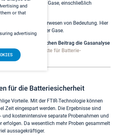
an. Es kann bis zu 50 Gase, einschließlich
dvertising and
 them or that
 Logistik und im Lagerwesen von Bedeutung. Hier
potenziell gefährlicher Gase.
suring advertising
 und verstehen welchen Beitrag die Gasanalyse
sanalysen – Eckpunkte für Batterie-
OKIES
 für die Batteriesicherheit
ige Vorteile. Mit der FTIR-Technologie können
el Zeit eingespart werden. Die Ergebnisse sind
eit- und kostenintensive separate Probenahmen und
er erfolgen. Da wesentlich mehr Proben gesammelt
el aussagekräftiger.