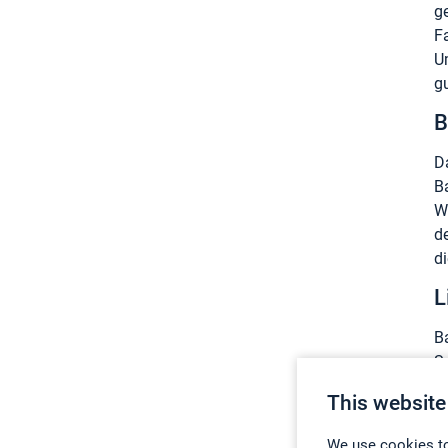
ge
F
U
g
B
D
B
W
d
d
L
B
S
g
This website
G
k
We use cookies to