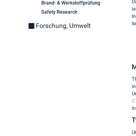
D
Brand- & Werkstoffprüfung
i
Safety Research
I
li
Forschung, Umwelt
M
T
i
U
G
i
T
U