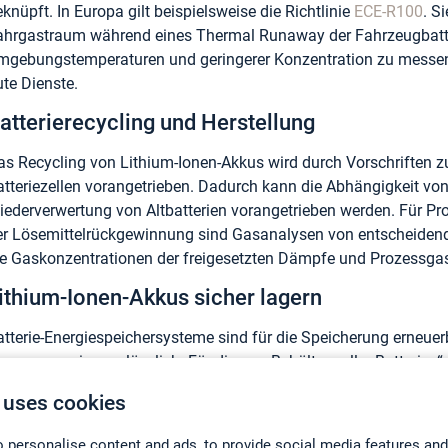
knüpft. In Europa gilt beispielsweise die Richtlinie
ECE-R100
. S
ahrgastraum während eines Thermal Runaway der Fahrzeugbatte
mgebungstemperaturen und geringerer Konzentration zu messen,
ute Dienste.
atterierecycling und Herstellung
as Recycling von Lithium-Ionen-Akkus wird durch Vorschriften z
atteriezellen vorangetrieben. Dadurch kann die Abhängigkeit von
iederverwertung von Altbatterien vorangetrieben werden. Für Pro
er Lösemittelrückgewinnung sind Gasanalysen von entscheidend
ie Gaskonzentrationen der freigesetzten Dämpfe und Prozessga
ithium-Ionen-Akkus sicher lagern
atterie-Energiespeichersysteme sind für die Speicherung erneuer
onnenenergie unerlässlich. Für diesen „Behälter voller Batterien
ewährleistet werden. Die britische Richtlinie NFAP 855 schreibt 
 uses cookies
asansammlungen eine frühzeitige und kontinuierliche Gasdetekti
ontinuierlichen Überwachung potenzieller Gase in den Lüftungssy
 personalise content and ads, to provide social media features and