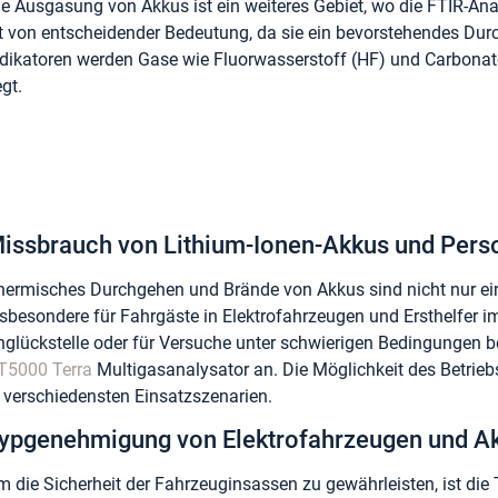
ie Ausgasung von Akkus ist ein weiteres Gebiet, wo die FTIR-An
st von entscheidender Bedeutung, da sie ein bevorstehendes Du
ndikatoren werden Gase wie Fluorwasserstoff (HF) und Carbonat
egt.
issbrauch von Lithium-Ionen-Akkus und Pers
hermisches Durchgehen und Brände von Akkus sind nicht nur ein 
nsbesondere für Fahrgäste in Elektrofahrzeugen und Ersthelfer 
nglückstelle oder für Versuche unter schwierigen Bedingungen 
T5000 Terra
Multigasanalysator an. Die Möglichkeit des Betriebs 
n verschiedensten Einsatzszenarien.
ypgenehmigung von Elektrofahrzeugen und Ak
m die Sicherheit der Fahrzeuginsassen zu gewährleisten, ist d