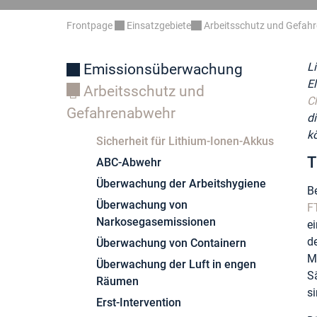
Frontpage
Einsatzgebiete
Arbeitsschutz und Gefah
Li
Emissionsüberwachung
E
Arbeitsschutz und
C
Gefahrenabwehr
d
k
Sicherheit für Lithium-Ionen-Akkus
T
ABC-Abwehr
Überwachung der Arbeitshygiene
B
Überwachung von
F
Narkosegasemissionen
e
d
Überwachung von Containern
M
Überwachung der Luft in engen
S
Räumen
si
Erst-Intervention