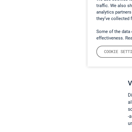
u
traffic. We also s
Fl
analytics partners
they’ve collected 
D
e
Some of the data 
effectiveness. Re
S
l
COOKIE SETT
S
V
D
a
s
-
u