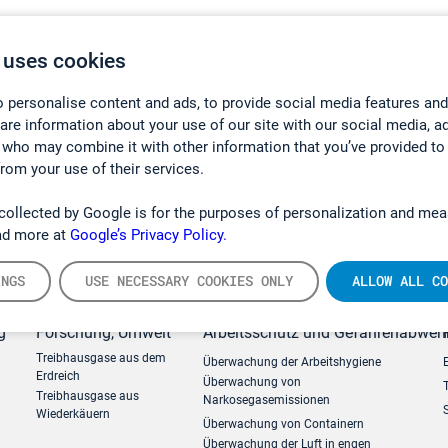
 uses cookies
 personalise content and ads, to provide social media features and
hare information about your use of our site with our social media, a
 who may combine it with other information that you’ve provided to
from your use of their services.
collected by Google is for the purposes of personalization and mea
ad more at
Google’s Privacy Policy.
INGS
USE NECESSARY COOKIES ONLY
ALLOW ALL CO
g
Forschung, Umwelt
Arbeitsschutz und Gefahrenabweh
Treibhausgase aus dem
Überwachung der Arbeitshygiene
Erdreich
Überwachung von
Treibhausgase aus
Narkosegasemissionen
Wiederkäuern
Überwachung von Containern
Überwachung der Luft in engen