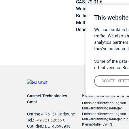
CAS:
79-01-6
Weight:
131,39 g/mol
Boiling point:
86,9 °C
This website
Melting point:
-86,4 °C
Density:
1,4642 g/cm3
We use cookies to
traffic. We also s
analytics partners
they’ve collected 
Some of the data 
effectiveness. Re
COOKIE SETT
Emissionsüberwachun
Gasmet Technologies
GmbH
Emissionsüberwachung von
Müllverbrennungsanlagen
Ostring 4, 76131 Karlsruhe
Emissionsüberwachung von
Müllverbrennungsanlagen für
Tel.:
+49 721 62656-0
Kleinabfälle (SWIP)
USt-IdNr.: DE143590936