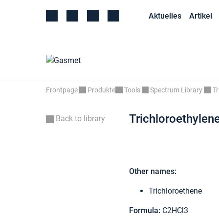
Aktuelles
Artikel
Frontpage
Produkte
Tools
Spectrum Library
Tr
Trichloroethylen
Back to library
Other names:
Trichloroethene
Formula:
C2HCl3