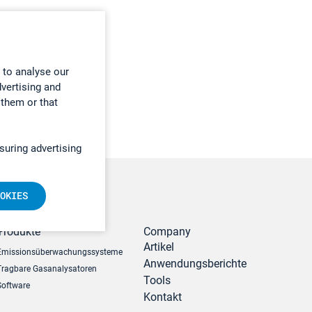
 to analyse our
dvertising and
 them or that
suring advertising
OKIES
r
Produkte
Company
Artikel
Emissionsüberwachungssysteme
Anwendungsberichte
Tragbare Gasanalysatoren
Tools
Software
Kontakt