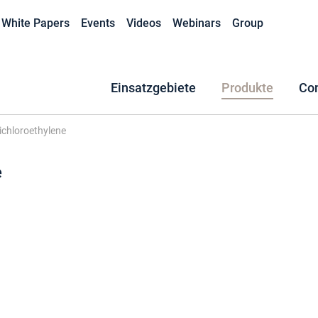
White Papers
Events
Videos
Webinars
Group
Einsatzgebiete
Produkte
Co
ichloroethylene
e