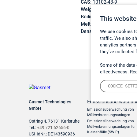
CAS:
10102-43-9
Weight:
30,012 g/mol
Boiling point:
-151,8 °C
This website
Melting point:
-163,7 °C
Density:
N/A
We use cookies to
traffic. We also s
analytics partners
they’ve collected 
Some of the data 
effectiveness. Re
COOKIE SETT
Emissionsüberwachun
Gasmet Technologies
GmbH
Emissionsüberwachung von
Müllverbrennungsanlagen
Ostring 4, 76131 Karlsruhe
Emissionsüberwachung von
Müllverbrennungsanlagen für
Tel.:
+49 721 62656-0
Kleinabfälle (SWIP)
USt-IdNr.: DE143590936