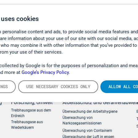
 uses cookies
 personalise content and ads, to provide social media features and
hare information about your use of our site with our social media, a
 who may combine it with other information that you’ve provided to
from your use of their services.
collected by Google is for the purposes of personalization and mea
ad more at
Google’s Privacy Policy.
INGS
USE NECESSARY COOKIES ONLY
ALLOW ALL CO
g
Forschung, Umwelt
Arbeitsschutz und Gefahrenabweh
Treibhausgase aus dem
Überwachung der Arbeitshygiene
Erdreich
Überwachung von
Treibhausgase aus
Narkosegasemissionen
Wiederkäuern
Überwachung von Containern
Überwachung der Luft in engen