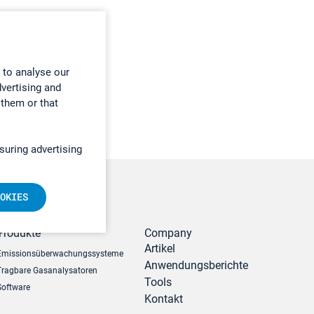
 to analyse our
dvertising and
 them or that
suring advertising
OKIES
r
Produkte
Company
Artikel
Emissionsüberwachungssysteme
Anwendungsberichte
Tragbare Gasanalysatoren
Tools
Software
Kontakt