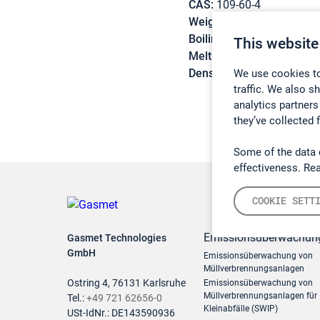
CAS:
109-60-4
Weight:
102,13 g/mol
Boiling point:
101,6 °C
This website
Melting point:
-95 °C
Density:
0,8938 g/cm3
We use cookies to
traffic. We also s
analytics partners
they’ve collected 
Some of the data 
effectiveness. Re
COOKIE SETT
Emissionsüberwachun
Gasmet Technologies
GmbH
Emissionsüberwachung von
Müllverbrennungsanlagen
Ostring 4, 76131 Karlsruhe
Emissionsüberwachung von
Müllverbrennungsanlagen für
Tel.:
+49 721 62656-0
Kleinabfälle (SWIP)
USt-IdNr.: DE143590936