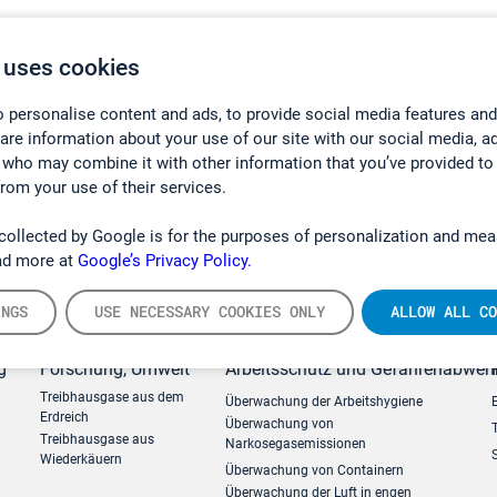
 uses cookies
 personalise content and ads, to provide social media features and
hare information about your use of our site with our social media, a
 who may combine it with other information that you’ve provided to
from your use of their services.
collected by Google is for the purposes of personalization and mea
ad more at
Google’s Privacy Policy.
INGS
USE NECESSARY COOKIES ONLY
ALLOW ALL CO
g
Forschung, Umwelt
Arbeitsschutz und Gefahrenabweh
Treibhausgase aus dem
Überwachung der Arbeitshygiene
Erdreich
Überwachung von
Treibhausgase aus
Narkosegasemissionen
Wiederkäuern
Überwachung von Containern
Überwachung der Luft in engen