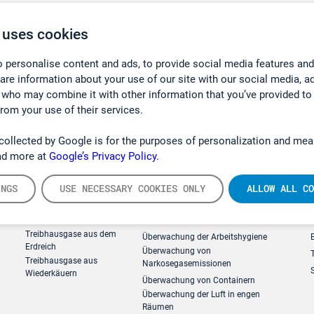
 uses cookies
 personalise content and ads, to provide social media features and
hare information about your use of our site with our social media, a
 who may combine it with other information that you’ve provided to
from your use of their services.
collected by Google is for the purposes of personalization and mea
ad more at
Google’s Privacy Policy.
INGS
USE NECESSARY COOKIES ONLY
ALLOW ALL CO
g
Forschung, Umwelt
Arbeitsschutz und Gefahrenabweh
Treibhausgase aus dem
Überwachung der Arbeitshygiene
Erdreich
Überwachung von
Treibhausgase aus
Narkosegasemissionen
Wiederkäuern
Überwachung von Containern
Überwachung der Luft in engen
Räumen