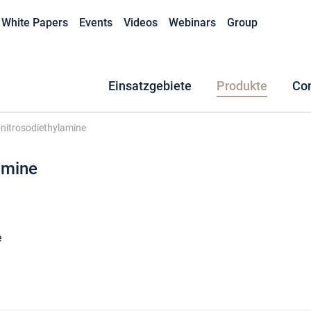
White Papers
Events
Videos
Webinars
Group
Einsatzgebiete
Produkte
Co
nitrosodiethylamine
amine
e