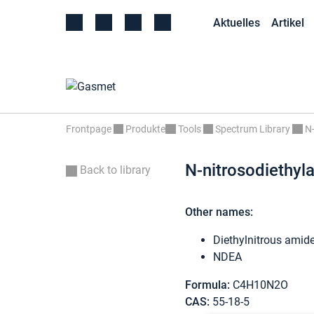
Aktuelles
Artikel
Frontpage
Produkte
Tools
Spectrum Library
N-
N-nitrosodiethyl
Back to library
Other names:
Diethylnitrous amid
NDEA
Formula:
C4H10N2O
CAS:
55-18-5