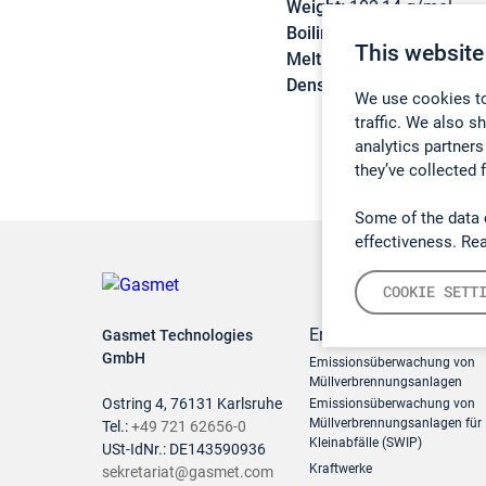
Weight:
102,14 g/mol
Boiling point:
177 °C
This website
Melting point:
< 25 °C
Density:
0,9422 g/cm3
We use cookies to
traffic. We also s
analytics partners
they’ve collected 
Some of the data 
effectiveness. Re
COOKIE SETT
Emissionsüberwachun
Gasmet Technologies
GmbH
Emissionsüberwachung von
Müllverbrennungsanlagen
Ostring 4, 76131 Karlsruhe
Emissionsüberwachung von
Müllverbrennungsanlagen für
Tel.:
+49 721 62656-0
Kleinabfälle (SWIP)
USt-IdNr.: DE143590936
Kraftwerke
sekretariat@gasmet.com